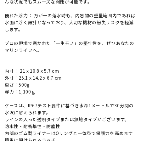
んな状況でもスムーズな開閉が可能です。
優れた浮力： 万が一の落水時も、内容物の重量範囲内であれば
水面に浮く設計となっており、大切な機材の紛失リスクを軽減
します。
プロの現場で磨かれた「一生モノ」の堅牢性を、ぜひあなたの
マリンライフへ。
内寸： 21 x 10.8 x 5.7 cm
外寸：25.1 x 14.2 x 6.7 cm
重さ：500g
浮力：1,100ｇ
ケースは、IP67テスト要件に基づき水深1メートルで30分間の
水没に耐えられます。
ラインの入った透明タイプまたは無地タイプがございます。
防水性・耐衝撃性・防塵性
内部のゴム製ライナーはOリングと一体型で保護力を高めます
簡単に開けられるラッチ