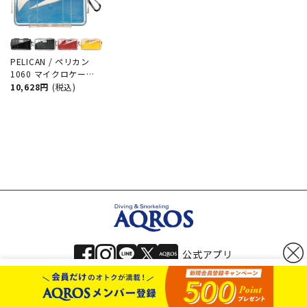
PELICAN / ペリカン
1060 マイクロケース
ダイビング サーフィン
10,628円
(税込)
アウトドア キャンプ
釣り カメラ 精密機器
防水 防塵 耐衝撃
公式アプリ
カートボタンへ移動
に移動
お問い合わせ