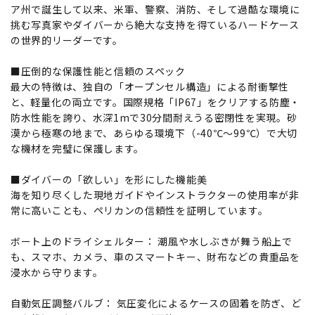
ア州で誕生して以来、米軍、警察、消防、そして過酷な環境に
挑む写真家やダイバーから絶大な支持を得ているハードケース
の世界的リーダーです。
■圧倒的な保護性能と信頼のスペック
最大の特徴は、独自の「オープンセル構造」による耐衝撃性
と、軽量化の両立です。国際規格「IP67」をクリアする防塵・
防水性能を誇り、水深1mで30分間耐えうる密閉性を実現。砂
漠から極寒の地まで、あらゆる環境下（-40℃～99℃）で大切
な機材を完璧に保護します。
■ダイバーの「欲しい」を形にした機能美
海を知り尽くした現地ガイドやインストラクターの使用率が非
常に高いことも、ペリカンの信頼性を証明しています。
ボート上のドライシェルター： 潮風や水しぶきが舞う船上で
も、スマホ、カメラ、車のスマートキー、財布などの貴重品を
浸水から守ります。
自動気圧調整バルブ： 気圧変化によるケースの固着を防ぎ、ど