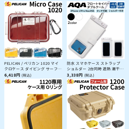
メラ 精密機器 防水 防塵 耐衝撃
メラ 精密機器 防水 防塵 耐衝撃
PELICAN / ペリカン 1020 マイ
防水 スマホケース ストラップ
クロケース ダイビング サーフィ
ショルダー 2台同時 遮熱 潮干狩
ン アウトドア キャンプ 釣り カ
りFLOAT SAVER Double COOL
6,418円
3,338円
(税込)
(税込)
メラ 精密機器 防水 防塵 耐衝撃
マリン用品 小物入れ シュノーケ
リング 海水浴 ビーチ レジャー
AQA 海遊び 南国旅行 旅行 沖
縄 iphone17 Android アン