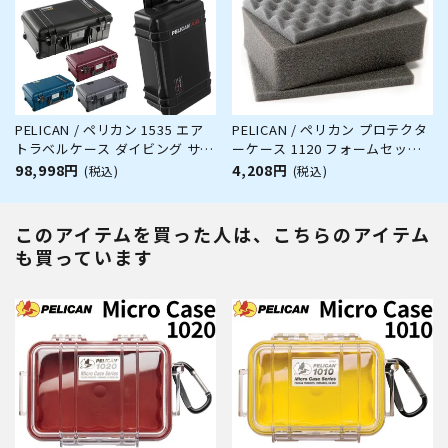
PELICAN / ペリカン 1535 エア
PELICAN / ペリカン プロテクタ
トラベルケース ダイビング サー
ーケース 1120 フォームセット
フィン アウトドア キャンプ 釣
ダイビング サーフィン アウトド
98,998円
4,208円
(税込)
(税込)
り カメラ 精密機器 防水 防塵 耐
ア キャンプ 釣り カメラ 精密機
衝撃
器 防水 防塵 耐衝撃
このアイテムを買った人は、こちらのアイテム
も買っています