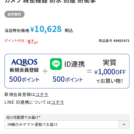
送料無料
10,628
¥
税込
当店特別価格
97
ポイント付与
商品番号
40415071
新規会員登録は
コチラ
LINE ID連携については
コチラ
佐川宅配便でお届け
(
必
須
)