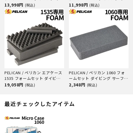
フィン アウトドア キャンプ 釣
フィン アウトドア キャンプ 釣
13,998円
11,998円
(税込)
(税込)
り カメラ 精密機器 防水 防塵 耐
り カメラ 精密機器 防水 防塵 耐
衝撃
衝撃
PELICAN / ペリカン エアケース
PELICAN / ペリカン 1060 フォ
1535 フォームセット ダイビン
ームセット ダイビング サーフィ
グ サーフィン アウトドア キャ
ン アウトドア キャンプ 釣り カ
19,058円
2,348円
(税込)
(税込)
ンプ 釣り カメラ 精密機器 防水
メラ 精密機器 防水 防塵 耐衝撃
防塵 耐衝撃
最近チェックしたアイテム