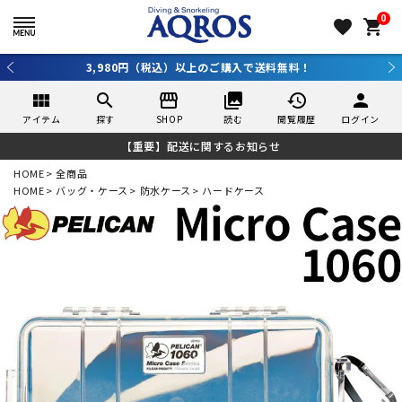
0
favorite
shopping_cart
新規アプリ会員登録で10％OFF！詳しくはコチラ ＞
view_module
search
storefront
collections
history
person
アイテム
探す
SHOP
読む
閲覧履歴
ログイン
【重要】配送に関するお知らせ
HOME
全商品
HOME
バッグ・ケース
防水ケース
ハードケース