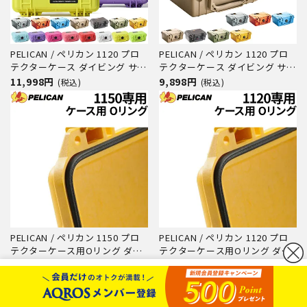
PELICAN / ペリカン 1120 プロ
PELICAN / ペリカン 1120 プロ
テクターケース ダイビング サー
テクターケース ダイビング サー
フィン アウトドア キャンプ 釣
フィン アウトドア キャンプ 釣
11,998円
9,898円
(税込)
(税込)
り カメラ 精密機器 防水 防塵 耐
り カメラ 精密機器 防水 防塵 耐
衝撃
衝撃
PELICAN / ペリカン 1150 プロ
PELICAN / ペリカン 1120 プロ
テクターケース用Oリング ダイ
テクターケース用Oリング ダイ
ビング サーフィン アウトドア
ビング サーフィン アウトドア
2,268円
2,268円
(税込)
(税込)
キャンプ 釣り カメラ 精密機器
キャンプ 釣り カメラ 精密機器
カートボタンへ移動
防水 防塵 耐衝撃
防水 防塵 耐衝撃
に移動