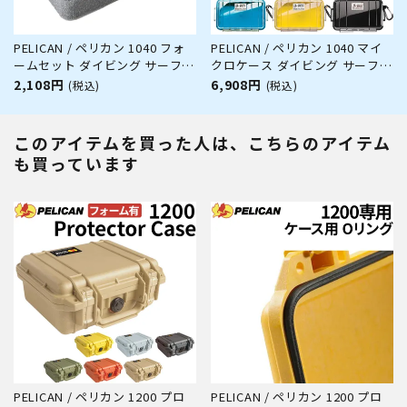
PELICAN / ペリカン 1040 フォ
PELICAN / ペリカン 1040 マイ
ームセット ダイビング サーフィ
クロケース ダイビング サーフィ
ン アウトドア キャンプ 釣り カ
ン アウトドア キャンプ 釣り カ
2,108円
6,908円
(税込)
(税込)
メラ 精密機器 防水 防塵 耐衝撃
メラ 精密機器 防水 防塵 耐衝撃
このアイテムを買った人は、こちらのアイテム
も買っています
PELICAN / ペリカン 1200 プロ
PELICAN / ペリカン 1200 プロ