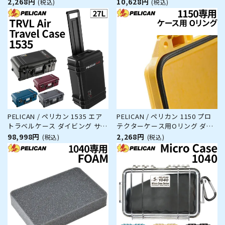
ビング サーフィン アウトドア
ン アウトドア キャンプ 釣り カ
2,268円
10,628円
(税込)
(税込)
キャンプ 釣り カメラ 精密機器
メラ 精密機器 防水 防塵 耐衝撃
防水 防塵 耐衝撃
PELICAN / ペリカン 1535 エア
PELICAN / ペリカン 1150 プロ
トラベルケース ダイビング サー
テクターケース用Oリング ダイ
フィン アウトドア キャンプ 釣
ビング サーフィン アウトドア
98,998円
2,268円
(税込)
(税込)
り カメラ 精密機器 防水 防塵 耐
キャンプ 釣り カメラ 精密機器
衝撃
防水 防塵 耐衝撃