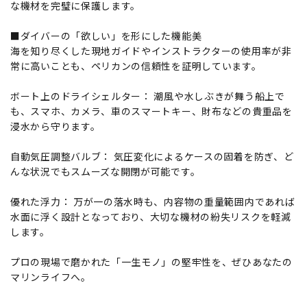
な機材を完璧に保護します。
■ダイバーの「欲しい」を形にした機能美
海を知り尽くした現地ガイドやインストラクターの使用率が非
常に高いことも、ペリカンの信頼性を証明しています。
ボート上のドライシェルター： 潮風や水しぶきが舞う船上で
も、スマホ、カメラ、車のスマートキー、財布などの貴重品を
浸水から守ります。
自動気圧調整バルブ： 気圧変化によるケースの固着を防ぎ、ど
んな状況でもスムーズな開閉が可能です。
優れた浮力： 万が一の落水時も、内容物の重量範囲内であれば
水面に浮く設計となっており、大切な機材の紛失リスクを軽減
します。
プロの現場で磨かれた「一生モノ」の堅牢性を、ぜひあなたの
マリンライフへ。