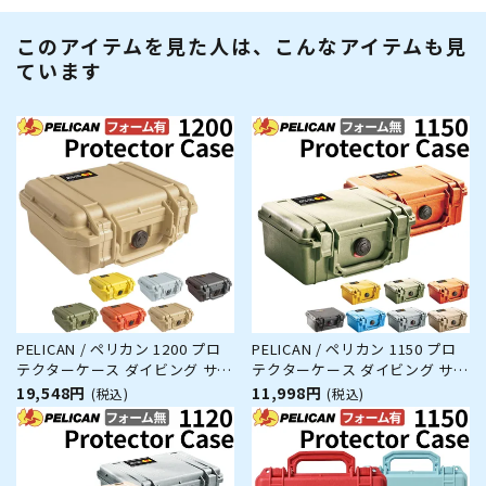
このアイテムを見た人は、こんなアイテムも見
ています
PELICAN / ペリカン 1200 プロ
PELICAN / ペリカン 1150 プロ
テクターケース ダイビング サー
テクターケース ダイビング サー
フィン アウトドア キャンプ 釣
フィン アウトドア キャンプ 釣
19,548円
11,998円
(税込)
(税込)
り カメラ 精密機器 防水 防塵 耐
り カメラ 精密機器 防水 防塵 耐
衝撃
衝撃