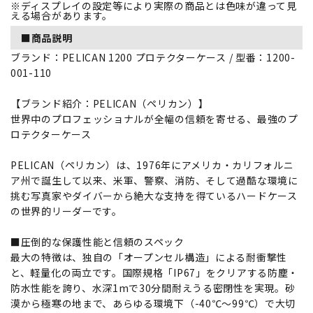
※ディスプレイの設定等により実際の商品とは色味が違って見
える場合があります。
■商品説明
ブランド：PELICAN 1200 プロテクターケース / 型番：1200-
001-110
【ブランド紹介：PELICAN（ペリカン）】
世界中のプロフェッショナルが全幅の信頼を寄せる、最強のプ
ロテクターケース
PELICAN（ペリカン）は、1976年にアメリカ・カリフォルニ
ア州で誕生して以来、米軍、警察、消防、そして過酷な環境に
挑む写真家やダイバーから絶大な支持を得ているハードケース
の世界的リーダーです。
■圧倒的な保護性能と信頼のスペック
最大の特徴は、独自の「オープンセル構造」による耐衝撃性
と、軽量化の両立です。国際規格「IP67」をクリアする防塵・
防水性能を誇り、水深1mで30分間耐えうる密閉性を実現。砂
漠から極寒の地まで、あらゆる環境下（-40℃～99℃）で大切