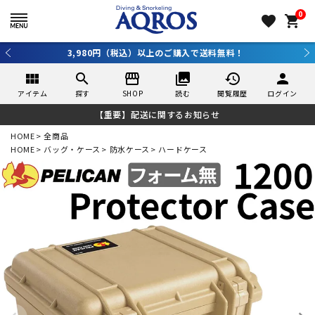
0
favorite
shopping_cart
新規アプリ会員登録で10％OFF！詳しくはコチラ ＞
view_module
search
storefront
collections
history
person
アイテム
探す
SHOP
読む
閲覧履歴
ログイン
【重要】配送に関するお知らせ
HOME
全商品
HOME
バッグ・ケース
防水ケース
ハードケース