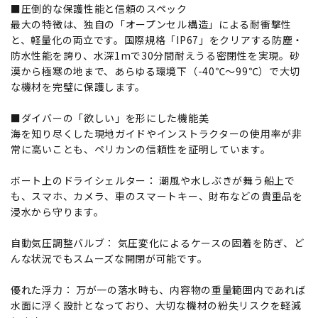
■圧倒的な保護性能と信頼のスペック
最大の特徴は、独自の「オープンセル構造」による耐衝撃性
と、軽量化の両立です。国際規格「IP67」をクリアする防塵・
防水性能を誇り、水深1mで30分間耐えうる密閉性を実現。砂
漠から極寒の地まで、あらゆる環境下（-40℃～99℃）で大切
な機材を完璧に保護します。
■ダイバーの「欲しい」を形にした機能美
海を知り尽くした現地ガイドやインストラクターの使用率が非
常に高いことも、ペリカンの信頼性を証明しています。
ボート上のドライシェルター： 潮風や水しぶきが舞う船上で
も、スマホ、カメラ、車のスマートキー、財布などの貴重品を
浸水から守ります。
自動気圧調整バルブ： 気圧変化によるケースの固着を防ぎ、ど
んな状況でもスムーズな開閉が可能です。
優れた浮力： 万が一の落水時も、内容物の重量範囲内であれば
水面に浮く設計となっており、大切な機材の紛失リスクを軽減