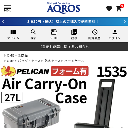
0
favorite
shopping_cart
新規アプリ会員登録で10％OFF！詳しくはコチラ ＞
view_module
search
storefront
collections
history
person
アイテム
探す
SHOP
読む
閲覧履歴
ログイン
【重要】配送に関するお知らせ
HOME
全商品
HOME
バッグ・ケース
防水ケース
ハードケース