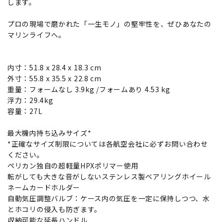
します。
プロの現場で磨かれた「一生モノ」の堅牢性を、ぜひあなたの
マリンライフへ。
内寸：51.8 x 28.4 x 18.3 cm
外寸：55.8 x 35.5 x 22.8 cm
重量：フォームなし 3.9kg /フォームあり 4.53 kg
浮力：29.4kg
容量：27L
最大機内持ち込みサイズ*
*正確なサイズ制限については各航空会社に必ずお問い合わせ
ください。
ペリカン独自の超軽量HPXポリマー使用
転がしても大きな音がしないステンレス製ベアリングホイール
ネームカードホルダー
自動気圧調整バルブ：ケース内の気圧を一定に保持しつつ、水
とホコリの侵入も防ぎます。
収納可能な延長ハンドル