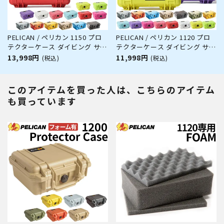
PELICAN / ペリカン 1150 プロ
PELICAN / ペリカン 1120 プロ
テクターケース ダイビング サー
テクターケース ダイビング サー
フィン アウトドア キャンプ 釣
フィン アウトドア キャンプ 釣
13,998円
11,998円
(税込)
(税込)
り カメラ 精密機器 防水 防塵 耐
り カメラ 精密機器 防水 防塵 耐
衝撃
衝撃
このアイテムを買った人は、こちらのアイテム
も買っています