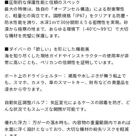
■圧倒的な保護性能と信頼のスペック
最大の特徴は、独自の「オープンセル構造」による耐衝撃性
と、軽量化の両立です。国際規格「IP67」をクリアする防塵・
防水性能を誇り、水深1mで30分間耐えうる密閉性を実現。砂
漠から極寒の地まで、あらゆる環境下（-40℃～99℃）で大切
な機材を完璧に保護します。
■ダイバーの「欲しい」を形にした機能美
海を知り尽くした現地ガイドやインストラクターの使用率が非
常に高いことも、ペリカンの信頼性を証明しています。
ボート上のドライシェルター： 潮風や水しぶきが舞う船上で
も、スマホ、カメラ、車のスマートキー、財布などの貴重品を
浸水から守ります。
自動気圧調整バルブ： 気圧変化によるケースの固着を防ぎ、ど
んな状況でもスムーズな開閉が可能です。
優れた浮力： 万が一の落水時も、内容物の重量範囲内であれば
水面に浮く設計となっており、大切な機材の紛失リスクを軽減
します。