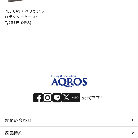
PELICAN / ペリカン プ
ロテクターケース
1200 フォームセット
7,058円
(税込)
ダイビング サーフィン
アウトドア キャンプ
釣り カメラ 精密機器
防水 防塵 耐衝撃
公式アプリ
お問い合わせ
返品特約