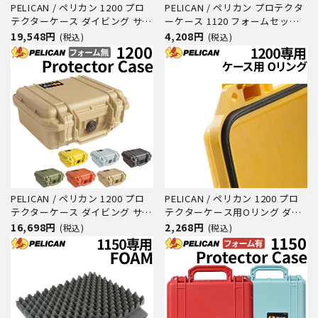
PELICAN / ペリカン 1200 プロ
PELICAN / ペリカン プロテクタ
テクターケース ダイビング サー
ーケース 1120 フォームセット
フィン アウトドア キャンプ 釣
ダイビング サーフィン アウトド
19,548円
4,208円
(税込)
(税込)
り カメラ 精密機器 防水 防塵 耐
ア キャンプ 釣り カメラ 精密機
衝撃
器 防水 防塵 耐衝撃
PELICAN / ペリカン 1200 プロ
PELICAN / ペリカン 1200 プロ
テクターケース ダイビング サー
テクターケース用Oリング ダイ
フィン アウトドア キャンプ 釣
ビング サーフィン アウトドア
16,698円
2,268円
(税込)
(税込)
り カメラ 精密機器 防水 防塵 耐
キャンプ 釣り カメラ 精密機器
衝撃
防水 防塵 耐衝撃