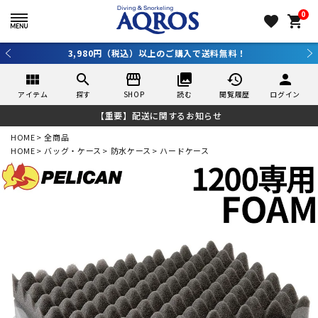
0
favorite
shopping_cart
3,980円（税込）以上のご購入で送料無料！
view_module
search
storefront
collections
history
person
アイテム
探す
SHOP
読む
閲覧履歴
ログイン
【重要】配送に関するお知らせ
HOME
全商品
HOME
バッグ・ケース
防水ケース
ハードケース