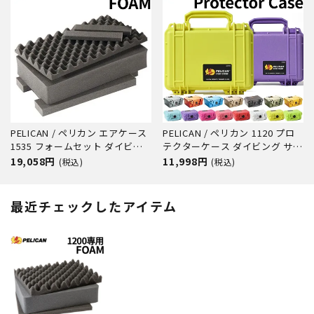
PELICAN / ペリカン エアケース
PELICAN / ペリカン 1120 プロ
1535 フォームセット ダイビン
テクターケース ダイビング サー
グ サーフィン アウトドア キャ
フィン アウトドア キャンプ 釣
19,058円
11,998円
(税込)
(税込)
ンプ 釣り カメラ 精密機器 防水
り カメラ 精密機器 防水 防塵 耐
防塵 耐衝撃
衝撃
最近チェックしたアイテム