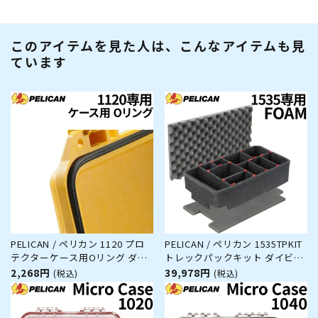
このアイテムを見た人は、こんなアイテムも見
ています
PELICAN / ペリカン 1120 プロ
PELICAN / ペリカン 1535TPKIT
テクターケース用Oリング ダイ
トレックパックキット ダイビン
ビング サーフィン アウトドア
グ サーフィン アウトドア キャ
2,268円
39,978円
(税込)
(税込)
キャンプ 釣り カメラ 精密機器
ンプ 釣り カメラ 精密機器 防水
防水 防塵 耐衝撃
防塵 耐衝撃