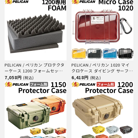
器 防水 防塵 耐衝撃
防水 防塵 耐衝撃
PELICAN / ペリカン プロテクタ
PELICAN / ペリカン 1020 マイ
ーケース 1200 フォームセット
クロケース ダイビング サーフィ
ダイビング サーフィン アウトド
ン アウトドア キャンプ 釣り カ
7,058円
6,418円
(税込)
(税込)
ア キャンプ 釣り カメラ 精密機
メラ 精密機器 防水 防塵 耐衝撃
器 防水 防塵 耐衝撃