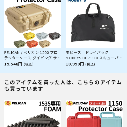
PELICAN / ペリカン 1200 プロ
モビーズ ドライバック
テクターケース ダイビング サー
MOBBYS BG-9310 スキューバダ
フィン アウトドア キャンプ 釣
イビング バッグ ドライスーツ
19,548円
10,990円
(税込)
(税込)
り カメラ 精密機器 防水 防塵 耐
ウェットスーツ
衝撃
このアイテムを買った人は、こちらのアイテム
も買っています