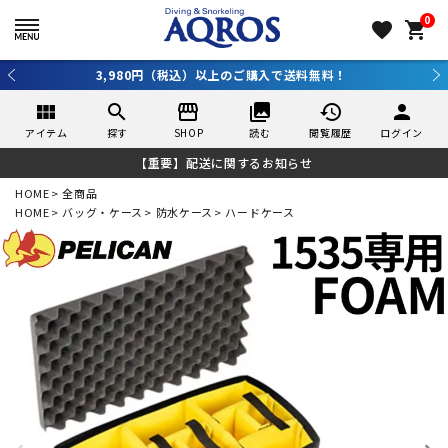
0
favorite
shopping_cart
新規アプリ会員登録で10％OFF！詳しくはコチラ ＞
view_module
search
storefront
collections
history
person
アイテム
探す
SHOP
読む
閲覧履歴
ログイン
【重要】配送に関するお知らせ
HOME
全商品
HOME
バッグ・ケース
防水ケース
ハードケース