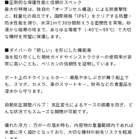
■圧倒的な保護性能と信頼のスペック
最大の特徴は、独自の「オープンセル構造」による耐衝撃性
と、軽量化の両立です。国際規格「IP67」をクリアする防塵・
防水性能を誇り、水深1mで30分間耐えうる密閉性を実現。砂
漠から極寒の地まで、あらゆる環境下（-40℃～99℃）で大切
な機材を完璧に保護します。
■ダイバーの「欲しい」を形にした機能美
海を知り尽くした現地ガイドやインストラクターの使用率が非
常に高いことも、ペリカンの信頼性を証明しています。
ボート上のドライシェルター： 潮風や水しぶきが舞う船上で
も、スマホ、カメラ、車のスマートキー、財布などの貴重品を
浸水から守ります。
自動気圧調整バルブ： 気圧変化によるケースの固着を防ぎ、ど
んな状況でもスムーズな開閉が可能です。
優れた浮力： 万が一の落水時も、内容物の重量範囲内であれば
水面に浮く設計となっており、大切な機材の紛失リスクを軽減
します。