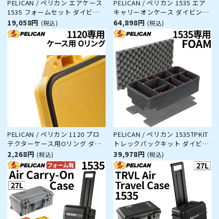
PELICAN / ペリカン エアケース
PELICAN / ペリカン 1535 エア
1535 フォームセット ダイビン
キャリーオンケース ダイビング
グ サーフィン アウトドア キャ
サーフィン アウトドア キャンプ
19,058円
64,898円
(税込)
(税込)
ンプ 釣り カメラ 精密機器 防水
釣り カメラ 精密機器 防水 防塵
防塵 耐衝撃
耐衝撃
PELICAN / ペリカン 1120 プロ
PELICAN / ペリカン 1535TPKIT
テクターケース用Oリング ダイ
トレックパックキット ダイビン
ビング サーフィン アウトドア
グ サーフィン アウトドア キャ
2,268円
39,978円
(税込)
(税込)
キャンプ 釣り カメラ 精密機器
ンプ 釣り カメラ 精密機器 防水
防水 防塵 耐衝撃
防塵 耐衝撃