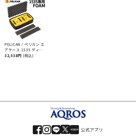
PELICAN / ペリカン エ
アケース 1535 ディバ
イダーセット ダイビン
32,538円
(税込)
グ サーフィン アウト
ドア キャンプ 釣り カ
メラ 精密機器 防水 防
塵 耐衝撃
公式アプリ