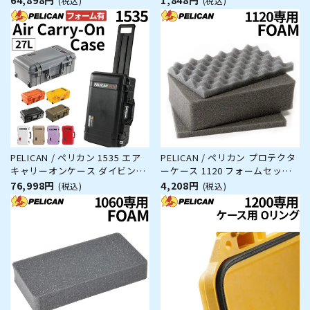
(税込)
(税込)
釣り カメラ 精密機器 防水 防塵
メラ 精密機器 防水 防塵 耐衝撃
耐衝撃
PELICAN / ペリカン 1535 エア
PELICAN / ペリカン プロテクタ
キャリーオンケース ダイビング
ーケース 1120 フォームセット
サーフィン アウトドア キャンプ
ダイビング サーフィン アウトド
76,998円
4,208円
(税込)
(税込)
釣り カメラ 精密機器 防水 防塵
ア キャンプ 釣り カメラ 精密機
耐衝撃
器 防水 防塵 耐衝撃