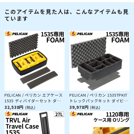
このアイテムを見た人は、こんなアイテムも見
ています
PELICAN / ペリカン エアケース
PELICAN / ペリカン 1535TPKIT
1535 ディバイダーセット ダイ
トレックパックキット ダイビン
ビング サーフィン アウトドア
グ サーフィン アウトドア キャ
32,538円
39,978円
(税込)
(税込)
キャンプ 釣り カメラ 精密機器
ンプ 釣り カメラ 精密機器 防水
防水 防塵 耐衝撃
防塵 耐衝撃