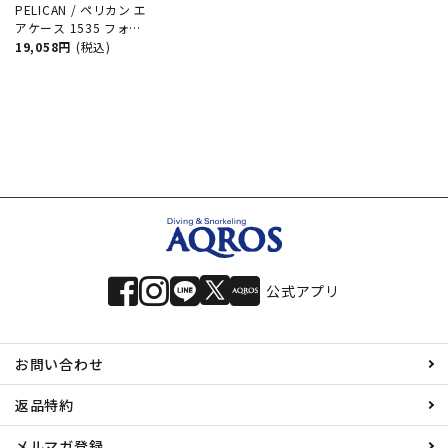
PELICAN / ペリカン エ
アケース 1535 フォー
ムセット ダイビング
19,058円
(税込)
サーフィン アウトドア
キャンプ 釣り カメラ
精密機器 防水 防塵 耐
衝撃
公式アプリ
お問い合わせ
返品特約
メルマガ登録