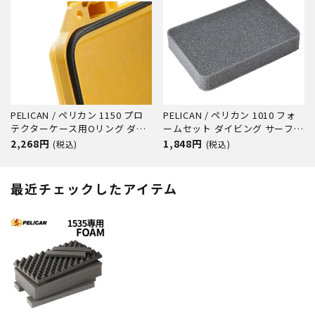
PELICAN / ペリカン 1150 プロ
PELICAN / ペリカン 1010 フォ
テクターケース用Oリング ダイ
ームセット ダイビング サーフィ
ビング サーフィン アウトドア
ン アウトドア キャンプ 釣り カ
2,268円
1,848円
(税込)
(税込)
キャンプ 釣り カメラ 精密機器
メラ 精密機器 防水 防塵 耐衝撃
防水 防塵 耐衝撃
最近チェックしたアイテム