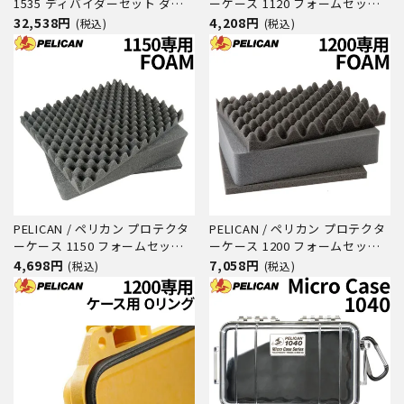
1535 ディバイダーセット ダイ
ーケース 1120 フォームセット
ビング サーフィン アウトドア
ダイビング サーフィン アウトド
32,538円
4,208円
(税込)
(税込)
キャンプ 釣り カメラ 精密機器
ア キャンプ 釣り カメラ 精密機
防水 防塵 耐衝撃
器 防水 防塵 耐衝撃
PELICAN / ペリカン プロテクタ
PELICAN / ペリカン プロテクタ
ーケース 1150 フォームセット
ーケース 1200 フォームセット
ダイビング サーフィン アウトド
ダイビング サーフィン アウトド
4,698円
7,058円
(税込)
(税込)
ア キャンプ 釣り カメラ 精密機
ア キャンプ 釣り カメラ 精密機
器 防水 防塵 耐衝撃
器 防水 防塵 耐衝撃