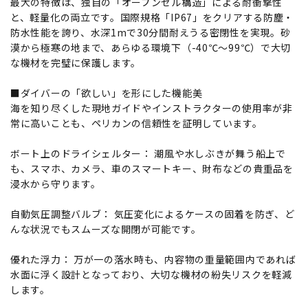
最大の特徴は、独自の「オープンセル構造」による耐衝撃性
と、軽量化の両立です。国際規格「IP67」をクリアする防塵・
防水性能を誇り、水深1mで30分間耐えうる密閉性を実現。砂
漠から極寒の地まで、あらゆる環境下（-40℃～99℃）で大切
な機材を完璧に保護します。
■ダイバーの「欲しい」を形にした機能美
海を知り尽くした現地ガイドやインストラクターの使用率が非
常に高いことも、ペリカンの信頼性を証明しています。
ボート上のドライシェルター： 潮風や水しぶきが舞う船上で
も、スマホ、カメラ、車のスマートキー、財布などの貴重品を
浸水から守ります。
自動気圧調整バルブ： 気圧変化によるケースの固着を防ぎ、ど
んな状況でもスムーズな開閉が可能です。
優れた浮力： 万が一の落水時も、内容物の重量範囲内であれば
水面に浮く設計となっており、大切な機材の紛失リスクを軽減
します。