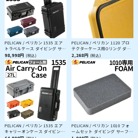
PELICAN / ペリカン 1535 エア
PELICAN / ペリカン 1120 プロ
トラベルケース ダイビング サー
テクターケース用Oリング ダイ
フィン アウトドア キャンプ 釣
ビング サーフィン アウトドア
98,998円
2,268円
(税込)
(税込)
り カメラ 精密機器 防水 防塵 耐
キャンプ 釣り カメラ 精密機器
衝撃
防水 防塵 耐衝撃
PELICAN / ペリカン 1535 エア
PELICAN / ペリカン 1010 フォ
キャリーオンケース ダイビング
ームセット ダイビング サーフィ
サーフィン アウトドア キャンプ
ン アウトドア キャンプ 釣り カ
64,898円
1,848円