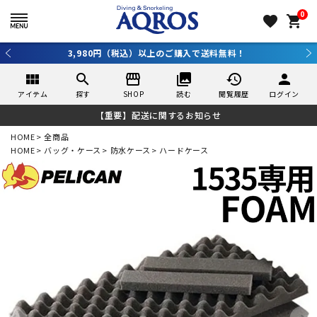
0
favorite
shopping_cart
3,980円（税込）以上のご購入で送料無料！
view_module
search
storefront
collections
history
person
アイテム
探す
SHOP
読む
閲覧履歴
ログイン
【重要】配送に関するお知らせ
HOME
全商品
HOME
バッグ・ケース
防水ケース
ハードケース