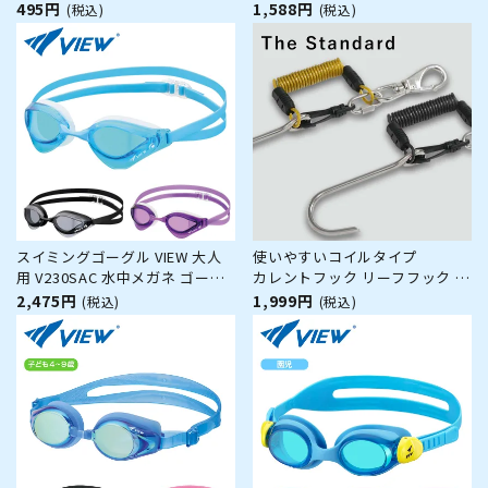
め VC581SA 水中メガネ ゴーグ
ラー3 KM-1623 水中メガネ ゴー
495円
1,588円
(税込)
(税込)
ル 水中眼鏡 スイミング プール
グル 水中眼鏡 スイミング プー
競泳 水泳 ジム フィットネス ス
ル 競泳 水泳 ジム フィットネス
イムゴーグル
スイムゴーグル
スイミングゴーグル VIEW 大人
使いやすいコイルタイプ
用 V230SAC 水中メガネ ゴーグ
カレントフック リーフフック ワ
ル 水中眼鏡 スイミング プール
イヤーコイル 1.3m The
2,475円
1,999円
(税込)
(税込)
競泳 水泳 ジム フィットネス ス
Standard
イムゴーグル