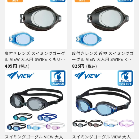
度付きレンズ スイミングゴーグ
度付きレンズ 近視 スイミングゴ
ル VIEW 大人用 SWIPE くもり止
ーグル VIEW 大人用 SWIPE くも
め VC581SA 水中メガネ ゴーグ
り止め VC580SA 水中メガネ ゴ
495円
825円
(税込)
(税込)
ル 水中眼鏡 スイミング プール
ーグル 水中眼鏡 スイミング プ
競泳 水泳 ジム フィットネス ス
ール 競泳 水泳 ジム フィットネ
イムゴーグル
ス スイムゴーグル
スイミングゴーグル VIEW 大人
スイミングゴーグル VIEW 大人