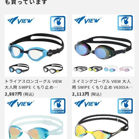
も買っています
トライアスロンゴーグル VIEW
スイミングゴーグル VIEW 大人
大人用 SWIPE くもり止め
用 SWIPE くもり止め V630SAM
V2000SA トライアスロン 水中メ
水中メガネ ゴーグル 水中眼鏡
2,887円
2,112円
(税込)
(税込)
ガネ ゴーグル 水中眼鏡 スイミ
スイミング プール 競泳 水泳 ジ
ング プール 競泳 水泳 ジム フィ
ム フィットネス スイムゴーグル
ットネス スイムゴーグル