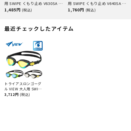
用 SWIPE くもり止め V630SA 水
用 SWIPE くもり止め V640SA 水
中メガネ ゴーグル 水中眼鏡 ス
中メガネ ゴーグル 水中眼鏡 ス
1,485円
1,760円
(税込)
(税込)
イミング プール 競泳 水泳 ジム
イミング プール 競泳 水泳 ジム
フィットネス スイムゴーグル
フィットネス スイムゴーグル
最近チェックしたアイテム
トライアスロンゴーグ
ル VIEW 大人用 SWIPE
くもり止め V2000SAM
3,712円
(税込)
トライアスロン 水中メ
ガネ ゴーグル 水中眼
鏡 スイミング プール
競泳 水泳 ジム フィッ
トネス スイムゴーグル