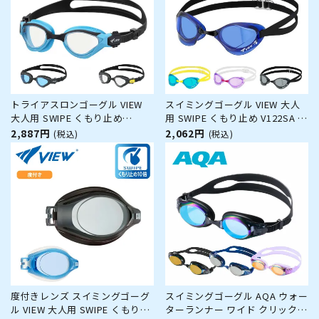
トライアスロンゴーグル VIEW
スイミングゴーグル VIEW 大人
大人用 SWIPE くもり止め
用 SWIPE くもり止め V122SA 水
V2000SA トライアスロン 水中メ
中メガネ ゴーグル 水中眼鏡 ス
2,887円
2,062円
(税込)
(税込)
ガネ ゴーグル 水中眼鏡 スイミ
イミング プール 競泳 水泳 ジム
ング プール 競泳 水泳 ジム フィ
フィットネス スイムゴーグル
ットネス スイムゴーグル
度付きレンズ スイミングゴーグ
スイミングゴーグル AQA ウォー
ル VIEW 大人用 SWIPE くもり止
ターランナー ワイド クリックミ