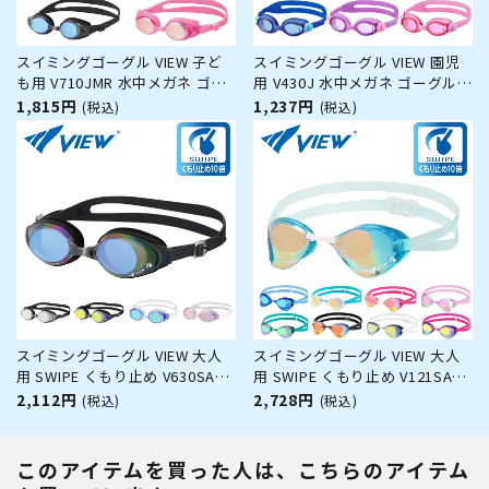
スイミングゴーグル VIEW 子ど
スイミングゴーグル VIEW 園児
も用 V710JMR 水中メガネ ゴー
用 V430J 水中メガネ ゴーグル
グル 水中眼鏡 スイミング プー
水中眼鏡 スイミング プール 水
1,815円
1,237円
(税込)
(税込)
ル 競泳 水泳 ジム フィットネス
泳 幼稚園 園児 水泳教室 3~5歳
スイムゴーグル
スイミングゴーグル VIEW 大人
スイミングゴーグル VIEW 大人
用 SWIPE くもり止め V630SAM
用 SWIPE くもり止め V121SAM
水中メガネ ゴーグル 水中眼鏡
水中メガネ ゴーグル 水中眼鏡
2,112円
2,728円
(税込)
(税込)
スイミング プール 競泳 水泳 ジ
スイミング プール 競泳 水泳 ジ
ム フィットネス スイムゴーグル
ム フィットネス スイムゴーグル
このアイテムを買った人は、こちらのアイテム