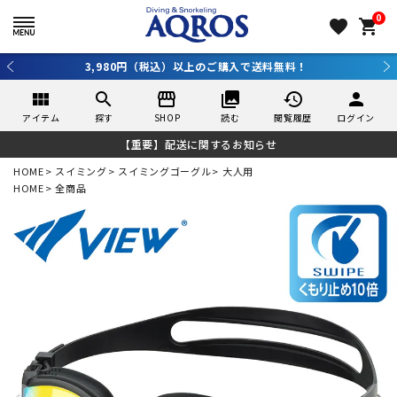
0
favorite
shopping_cart
3,980円（税込）以上のご購入で送料無料！
view_module
search
storefront
collections
history
person
アイテム
探す
SHOP
読む
閲覧履歴
ログイン
【重要】配送に関するお知らせ
HOME
スイミング
スイミングゴーグル
大人用
HOME
全商品