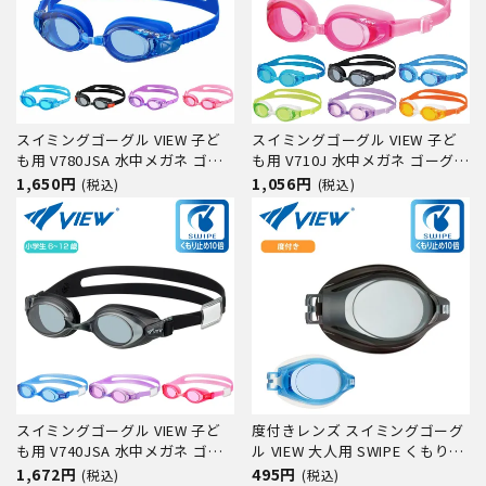
スイミングゴーグル VIEW 子ど
スイミングゴーグル VIEW 子ど
も用 V780JSA 水中メガネ ゴー
も用 V710J 水中メガネ ゴーグル
グル 水中眼鏡 スイミング プー
水中眼鏡 スイミング プール 競
1,650円
1,056円
(税込)
(税込)
ル 競泳 水泳 ジム フィットネス
泳 水泳 ジム フィットネス スイ
スイムゴーグル
ムゴーグル
スイミングゴーグル VIEW 子ど
度付きレンズ スイミングゴーグ
も用 V740JSA 水中メガネ ゴー
ル VIEW 大人用 SWIPE くもり止
グル 水中眼鏡 スイミング プー
め VC581SA 水中メガネ ゴーグ
1,672円
495円
(税込)
(税込)