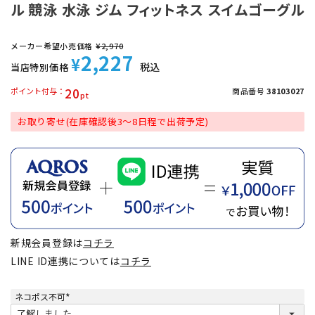
ル 競泳 水泳 ジム フィットネス スイムゴーグル
メーカー希望小売価格
¥
2,970
2,227
¥
税込
当店特別価格
20
ポイント付与
商品番号
38103027
お取り寄せ(在庫確認後3～8日程で出荷予定)
新規会員登録は
コチラ
LINE ID連携については
コチラ
ネコポス不可
(
必