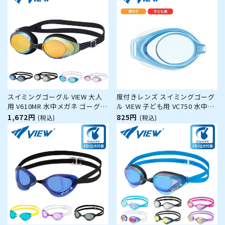
式鼻ベルト メンズ レディース
AQA 海遊び
スイミングゴーグル VIEW 大人
度付きレンズ スイミングゴーグ
用 V610MR 水中メガネ ゴーグル
ル VIEW 子ども用 VC750 水中メ
水中眼鏡 スイミング プール 競
ガネ ゴーグル 水中眼鏡 スイミ
1,672円
825円
(税込)
(税込)
泳 水泳 ジム フィットネス スイ
ング プール 競泳 水泳 ジム フィ
ムゴーグル
ットネス スイムゴーグル