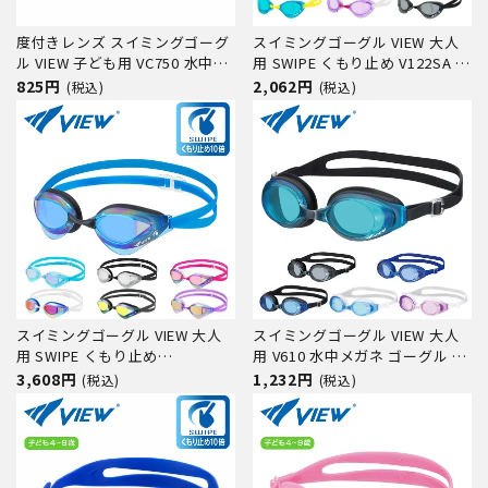
度付きレンズ スイミングゴーグ
スイミングゴーグル VIEW 大人
ル VIEW 子ども用 VC750 水中メ
用 SWIPE くもり止め V122SA 水
ガネ ゴーグル 水中眼鏡 スイミ
中メガネ ゴーグル 水中眼鏡 ス
825円
2,062円
(税込)
(税込)
ング プール 競泳 水泳 ジム フィ
イミング プール 競泳 水泳 ジム
ットネス スイムゴーグル
フィットネス スイムゴーグル
スイミングゴーグル VIEW 大人
スイミングゴーグル VIEW 大人
用 SWIPE くもり止め
用 V610 水中メガネ ゴーグル 水
V230SAMC 水中メガネ ゴーグル
中眼鏡 スイミング プール 競泳
3,608円
1,232円
(税込)
(税込)
水中眼鏡 スイミング プール 競
水泳 ジム フィットネス スイム
泳 水泳 ジム フィットネス スイ
ゴーグル
ムゴーグル