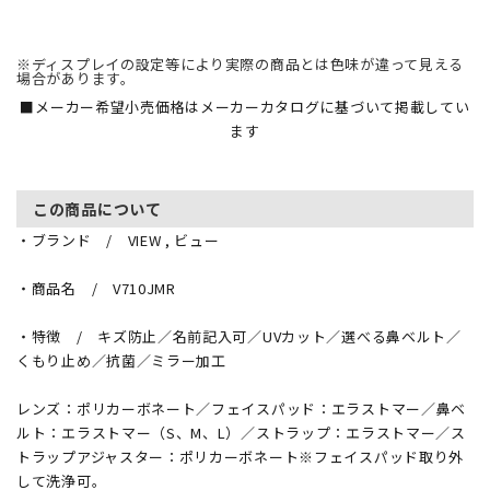
※ディスプレイの設定等により実際の商品とは色味が違って見える
場合があります。
■メーカー希望小売価格はメーカーカタログに基づいて掲載してい
ます
この商品について
・ブランド / VIEW , ビュー
・商品名 / V710JMR
・特徴 / キズ防止／名前記入可／UVカット／選べる鼻ベルト／
くもり止め／抗菌／ミラー加工
レンズ：ポリカーボネート／フェイスパッド：エラストマー／鼻ベ
ルト：エラストマー（S、M、L）／ストラップ：エラストマー／ス
トラップアジャスター：ポリカーボネート※フェイスパッド取り外
して洗浄可。