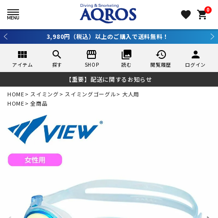
0
favorite
shopping_cart
3,980円（税込）以上のご購入で送料無料！
view_module
search
storefront
collections
history
person
アイテム
探す
SHOP
読む
閲覧履歴
ログイン
【重要】配送に関するお知らせ
HOME
スイミング
スイミングゴーグル
大人用
HOME
全商品