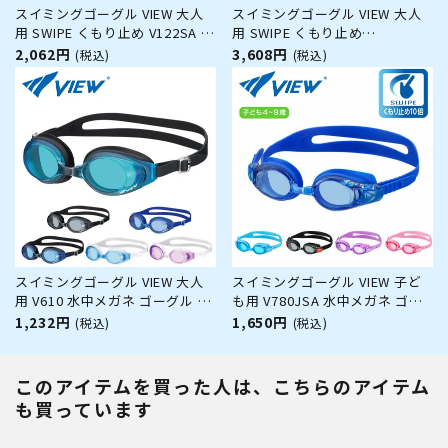
スイミングゴーグル VIEW 大人
スイミングゴーグル VIEW 大人
用 SWIPE くもり止め V122SA 水
用 SWIPE くもり止め
中メガネ ゴーグル 水中眼鏡 ス
V230SAMC 水中メガネ ゴーグル
2,062円
3,608円
(税込)
(税込)
イミング プール 競泳 水泳 ジム
水中眼鏡 スイミング プール 競
フィットネス スイムゴーグル
泳 水泳 ジム フィットネス スイ
ムゴーグル
スイミングゴーグル VIEW 大人
スイミングゴーグル VIEW 子ど
用 V610 水中メガネ ゴーグル 水
も用 V780JSA 水中メガネ ゴー
中眼鏡 スイミング プール 競泳
グル 水中眼鏡 スイミング プー
1,232円
1,650円
(税込)
(税込)
水泳 ジム フィットネス スイム
ル 競泳 水泳 ジム フィットネス
ゴーグル
スイムゴーグル
このアイテムを買った人は、こちらのアイテム
も買っています