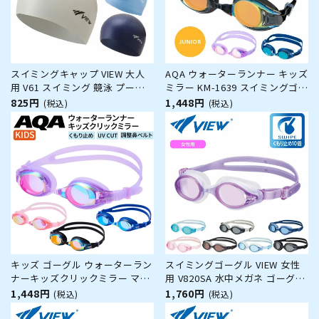
スイミングキャップ VIEW 大人
AQA ウォーターランナー キッズ
用 V61 スイミング 競泳 プール
ミラー KM-1639 スイミングゴー
水泳 男女兼用 ジム フィットネ
グル キッズ ユニセックス ゴー
825円
1,448円
(税込)
(税込)
ス
グル 水泳ゴーグル
キッズ ゴーグル ウォーターラン
スイミングゴーグル VIEW 女性
ナーキッズクリックミラー マリ
用 V820SA 水中メガネ ゴーグル
ン用品 シュノーケリング 海水浴
水中眼鏡 スイミング プール 競
1,448円
1,760円
(税込)
(税込)
ビーチ レジャー 子供用 シリコ
泳 水泳 ジム フィットネス スイ
ン素材 UVCUT くもり止め 調節
ムゴーグル