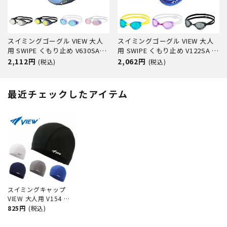
スイミングゴーグル VIEW 大人
スイミングゴーグル VIEW 大人
用 SWIPE くもり止め V630SAM
用 SWIPE くもり止め V122SA 水
水中メガネ ゴーグル 水中眼鏡
中メガネ ゴーグル 水中眼鏡 ス
2,112円
2,062円
(税込)
(税込)
スイミング プール 競泳 水泳 ジ
イミング プール 競泳 水泳 ジム
ム フィットネス スイムゴーグル
フィットネス スイムゴーグル
最近チェックしたアイテム
スイミングキャップ
VIEW 大人用 V154 ス
イミング 競泳 プール
825円
(税込)
水泳 男女兼用 ジム フ
ィットネス