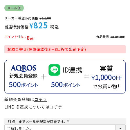
メール便
メーカー希望小売価格
¥
1,100
825
¥
税込
当店特別価格
8
ポイント付与
商品番号
38303003
お取り寄せ(在庫確認後3～8日程で出荷予定)
新規会員登録は
コチラ
LINE ID連携については
コチラ
「1点」までメール便配送が可能です。
(
必