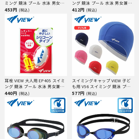
ミング 競泳 プール 水泳 男女兼
ング 競泳 プール 水泳 男女兼用
用 ジム フィットネス
ジム フィットネス
453円
412円
(税込)
(税込)
耳栓 VIEW 大人用 EP405 スイミ
スイミングキャップ VIEW 子ど
ング 競泳 プール 水泳 男女兼用
も用 V56 スイミング 競泳 プー
ジム フィットネス
ル 水泳 ジム フィットネス 小学
440円
577円
(税込)
(税込)
校 授業