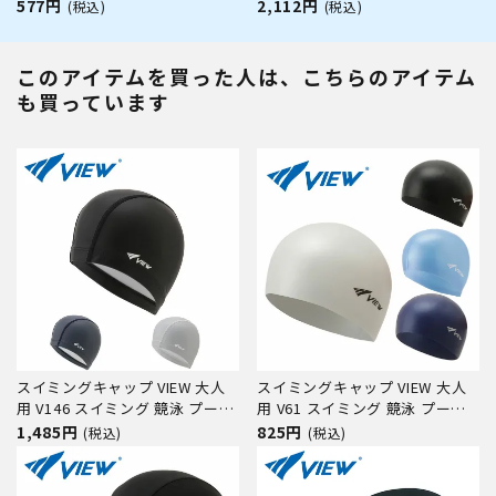
ル 水泳 ジム フィットネス 小学
水中メガネ ゴーグル 水中眼鏡
577円
2,112円
(税込)
(税込)
校 授業
スイミング プール 競泳 水泳 ジ
ム フィットネス スイムゴーグル
このアイテムを買った人は、こちらのアイテム
も買っています
スイミングキャップ VIEW 大人
スイミングキャップ VIEW 大人
用 V146 スイミング 競泳 プール
用 V61 スイミング 競泳 プール
水泳 男女兼用 ジム フィットネ
水泳 男女兼用 ジム フィットネ
1,485円
825円
(税込)
(税込)
ス
ス