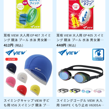
耳栓 VIEW 大人用 EP407 スイミ
耳栓 VIEW 大人用 EP405 スイミ
ング 競泳 プール 水泳 男女兼用
ング 競泳 プール 水泳 男女兼用
ジム フィットネス
ジム フィットネス
412円
440円
(税込)
(税込)
スイミングキャップ VIEW 子ど
スイミングゴーグル VIEW 大人
も用 V56 スイミング 競泳 プー
用 SWIPE くもり止め V630SAM