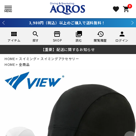
0
favorite
shopping_cart
3,980円（税込）以上のご購入で送料無料！
view_module
search
storefront
collections
history
person
アイテム
探す
SHOP
読む
閲覧履歴
ログイン
【重要】配送に関するお知らせ
HOME
スイミング
スイミングアクセサリー
HOME
全商品