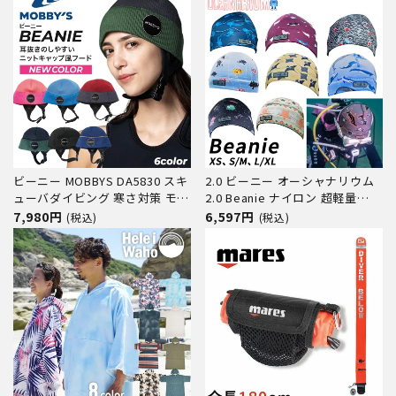
ビーニー MOBBYS DA5830 スキ
2.0 ビーニー オーシャナリウム
ューバダイビング 寒さ対策 モビ
2.0 Beanie ナイロン 超軽量
ーズ MOBBYS
Oceanarium ダイビング ネオプ
7,980円
6,597円
(税込)
(税込)
レーン あごストラップ付きXS S
M L XL フード ヘッドキャップ
ヘアバンド サーフキャップ 寒さ
対策 保温 海 海遊び 海水浴