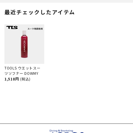
兼用 ワンサイズ 海 アウトドア
バダイビング シュノーケリング
海遊び 海水浴 カラフル 派手 レ
フルフット フィン 保温
最近チェックしたアイテム
ジャー 個性 プール サーフィン
AROPEC アロペック
SUP
TOOLS ウエットスー
ツソフナー DOWMY
1,518円
(税込)