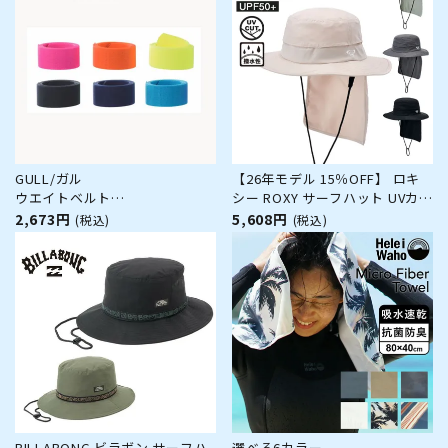
GULL/ガル
【26年モデル 15％OFF】 ロキ
ウエイトベルト
シー ROXY サーフハット UVカッ
GG-4630[80409006]
ト UPF50+ 撥水 軽量 日焼け対
2,673円
5,608円
(税込)
(税込)
策 海 ビーチ プール サーフィン
WR UV WATER BEACH HAT
RSA261712
BILLABONG ビラボン サーフハ
選べる6カラー