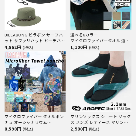
BILLABONG ビラボン サーフハ
選べる6カラー
ット サファリハット ビーチハッ
マイクロファイバータオル 速乾
ト 速乾 撥水加工 軽量
抗菌 防臭 HeleiWaho ヘレイワ
4,862円
1,100円
(税込)
(税込)
BE011971 UTILITY HAT
ホ
マイクロファイバー タオルポン
マリンソックス ショート ソック
チョ オーシャナリウム
ス メンズ レディース マリンシ
Microfiber Towel poncho
ューズ 2mm ウェットスーツ 滑
8,598円
2,580円
(税込)
(税込)
Oceanarium ユニセックス 男女
り止め付き ダイビング スキュー