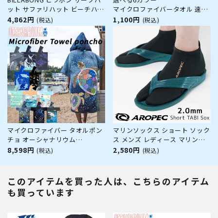
ット サファリハット ビーチハッ
マイクロファイバータオル 速乾
ト 速乾 撥水加工 軽量
抗菌 防臭 HeleiWaho ヘレイワ
4,862円
1,100円
(税込)
(税込)
BE011971 UTILITY HAT
ホ
マイクロファイバー タオルポン
マリンソックス ショート ソック
チョ オーシャナリウム
ス メンズ レディース マリンシ
Microfiber Towel poncho
ューズ 2mm ウェットスーツ 滑
8,598円
2,580円
(税込)
(税込)
Oceanarium ユニセックス 男女
り止め付き ダイビング スキュー
兼用 ワンサイズ 海 アウトドア
バダイビング シュノーケリング
海遊び 海水浴 カラフル 派手 レ
フルフット フィン 保温
このアイテムを買った人は、こちらのアイテム
ジャー 個性 プール サーフィン
AROPEC アロペック
も買っています
SUP