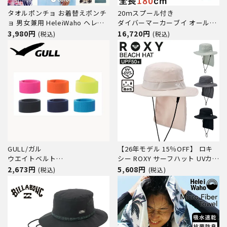
タオルポンチョ お着替えポンチ
20ｍスプール付き
ョ 男女兼用 HeleiWaho ヘレイ
ダイバーマーカーブイ オールイ
ワホ マイクロファイバー タオル
ンワン mares/マレス オーラル
3,980円
16,720円
(税込)
(税込)
サーフポンチョ サウナポンチョ
給気可能 オーバープレッシャー
バスローブ 速乾
バルブ付き
GULL/ガル
【26年モデル 15％OFF】 ロキ
ウエイトベルト
シー ROXY サーフハット UVカッ
GG-4630[80409006]
ト UPF50+ 撥水 軽量 日焼け対
2,673円
5,608円
(税込)
(税込)
策 海 ビーチ プール サーフィン
WR UV WATER BEACH HAT
RSA261712