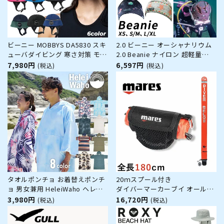
ビーニー MOBBYS DA5830 スキ
2.0 ビーニー オーシャナリウム
ューバダイビング 寒さ対策 モビ
2.0 Beanie ナイロン 超軽量
ーズ MOBBYS
Oceanarium ダイビング ネオプ
7,980円
6,597円
(税込)
(税込)
レーン あごストラップ付きXS S
M L XL フード ヘッドキャップ
ヘアバンド サーフキャップ 寒さ
対策 保温 海 海遊び 海水浴
タオルポンチョ お着替えポンチ
20ｍスプール付き
ョ 男女兼用 HeleiWaho ヘレイ
ダイバーマーカーブイ オールイ
ワホ マイクロファイバー タオル
ンワン mares/マレス オーラル
3,980円
16,720円
(税込)
(税込)
サーフポンチョ サウナポンチョ
給気可能 オーバープレッシャー
バスローブ 速乾
バルブ付き