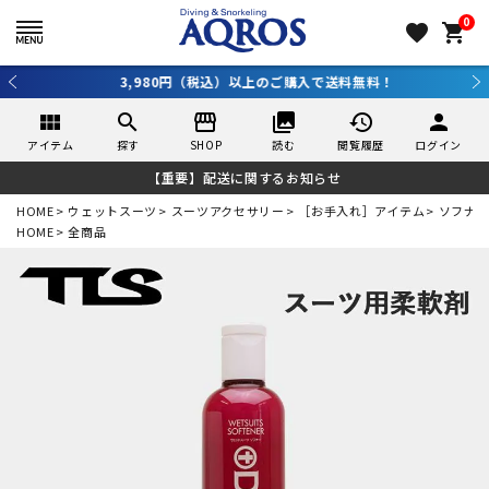
0
favorite
shopping_cart
3,980円（税込）以上のご購入で送料無料！
view_module
search
storefront
collections
history
person
アイテム
探す
SHOP
読む
閲覧履歴
ログイン
【重要】配送に関するお知らせ
HOME
ウェットスーツ
スーツアクセサリー
［お手入れ］アイテム
ソフナ
HOME
全商品