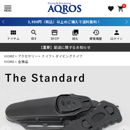
0
favorite
shopping_cart
3,980円（税込）以上のご購入で送料無料！
view_module
search
storefront
collections
history
person
アイテム
探す
SHOP
読む
閲覧履歴
ログイン
【重要】配送に関するお知らせ
HOME
アクセサリー
ナイフ
ダイビングナイフ
HOME
全商品