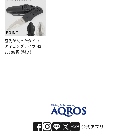
刃先が尖ったタイプ
ダイビングナイフ 420
ステンレス The
3,998円
(税込)
Standard ザ・スタン
ダード ダイバーナイフ
ポイントエッジ 分解可
能
公式アプリ