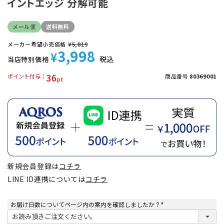
イントエッジ 分解可能
メール便
送料無料
メーカー希望小売価格
¥
5,819
3,998
¥
税込
当店特別価格
36
ポイント付与
商品番号
80369001
新規会員登録は
コチラ
LINE ID連携については
コチラ
お届け日数についてページ内の案内を確認しましたか？
(
必
須