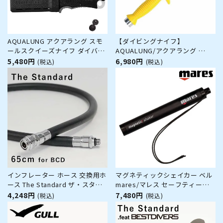
AQUALUNG アクアラング スモ
【ダイビングナイフ】
ールスクイーズナイフ ダイバー
AQUALUNG/アクアラング
ズナイフ [121111]
ダイブナイフ【702000】
5,480円
6,980円
(税込)
(税込)
[803050050000]
インフレーター ホース 交換用ホ
マグネティックシェイカー ベル
ース The Standard ザ・スタン
mares/マレス セーフティーグ
ダード ダイビング アクセサリー
ッズ
4,248円
7,480円
(税込)
(税込)
パーツ 65cm