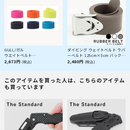
GULL/ガル
ダイビング ウェイトベルト ラバ
ウエイトベルト
ーベルト 125cm×5cm バックル
GG-4630[80409006]
別売 the standard .feat BEST
2,673円
2,480円
(税込)
(税込)
DIVERS ベストダイバーズ ゴム
製 スキンダイビング スピアフィ
ッシング
このアイテムを買った人は、こちらのアイテム
も買っています