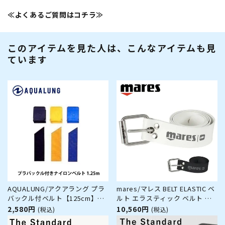
≪よくあるご質問はコチラ≫
このアイテムを見た人は、こんなアイテムも見
ています
AQUALUNG/アクアラング プラ
mares/マレス BELT ELASTIC ベ
バックル付ベルト【125cm】
ルト エラスティック ベルト ウ
[80405028]
エイトベルト ダイビング
2,580円
10,560円
(税込)
(税込)