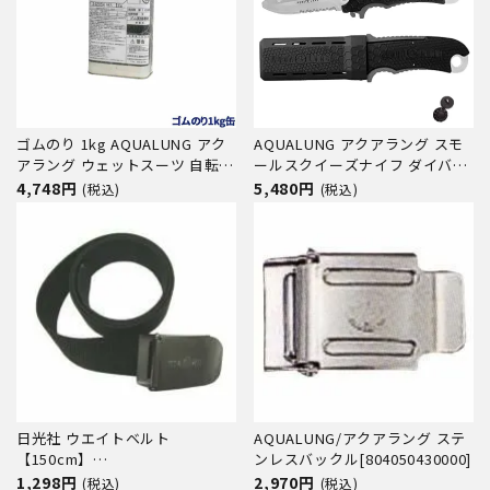
ゴムのり 1kg AQUALUNG アク
AQUALUNG アクアラング スモ
アラング ウェットスーツ 自転車
ールスクイーズナイフ ダイバー
パンク修理 レザークラフト 接着
ズナイフ [121111]
4,748円
5,480円
(税込)
(税込)
剤 778704
日光社 ウエイトベルト
AQUALUNG/アクアラング ステ
【150cm】
ンレスバックル[804050430000]
【バックル別売】
1,298円
2,970円
(税込)
(税込)