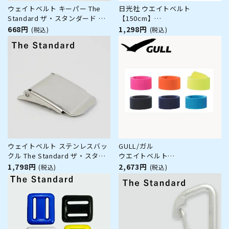
ウェイトベルト キーパー The
日光社 ウエイトベルト
Standard ザ・スタンダード ス
【150cm】
テンレス ダイビング アクセサリ
【バックル別売】
668円
1,298円
(税込)
(税込)
ー パーツ
[804390160200]
ウェイトベルト ステンレスバッ
GULL/ガル
クル The Standard ザ・スタン
ウエイトベルト
ダード バックル ステンレス製
GG-4630[80409006]
1,798円
2,673円
(税込)
(税込)
ダイビング アクセサリー パーツ