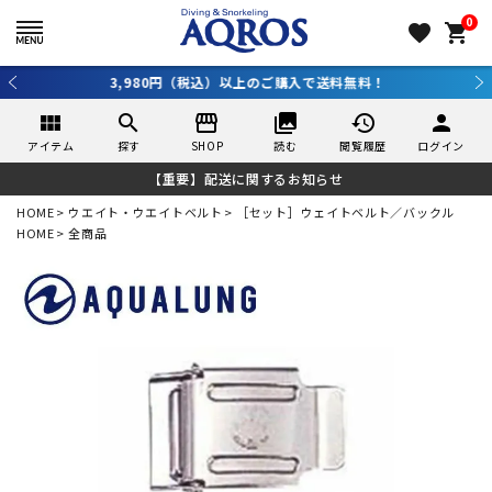
0
favorite
shopping_cart
3,980円（税込）以上のご購入で送料無料！
view_module
search
storefront
collections
history
person
アイテム
探す
SHOP
読む
閲覧履歴
ログイン
【重要】配送に関するお知らせ
HOME
ウエイト・ウエイトベルト
［セット］ウェイトベルト／バックル
HOME
全商品