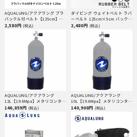
AQUALUNG/アクアラング プラ
ダイビング ウェイトベルト ラバ
バックル付ベルト【125cm】
ーベルト 125cm×5cm バックル
[80405028]
別売 the standard .feat BEST
2,580円
2,480円
(税込)
(税込)
DIVERS ベストダイバーズ ゴム
製 スキンダイビング スピアフィ
ッシング
AQUALUNG/アクアラング
AQUALUNG/アクアラング
12L【19.6Mpa】メタリコンタン
10L【19.6Mpa】メタリコンタン
ク【K2バルブ付】
ク【K2バルブ付】
146,859円
140,908円
(税込)
(税込)
[804050070000]
[804050050000]