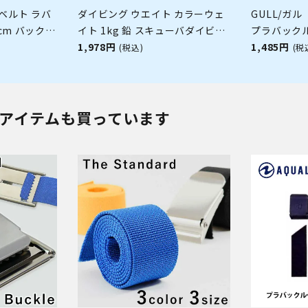
ベルト ラバ
ダイビング ウエイト カラーウェ
GULL/ガル
cm バックル
イト 1kg 鉛 スキューバダイビン
プラバック
feat BEST
グ スピアフィッシング フリーダ
1,978円
GG-4601[8
1,485円
(税込)
(税
バーズ ゴム
イビング 素潜り The standard
 スピアフィ
アイテムも買っています