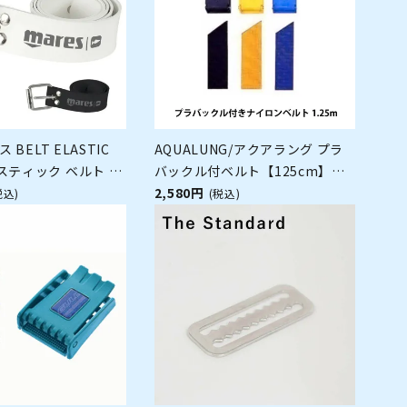
ス BELT ELASTIC
AQUALUNG/アクアラング プラ
スティック ベルト ウ
バックル付ベルト【125cm】
ト ダイビング
[80405028]
2,580円
税込)
(税込)