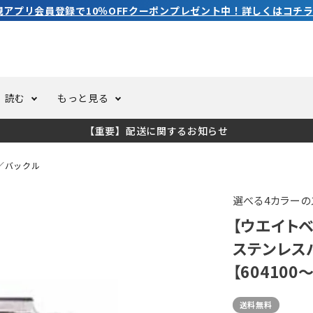
3,980円（税込）以上のご購入で送料無料！
読む
もっと見る
【重要】配送に関するお知らせ
トスーツ
ーホール
ての方へ
ドライスーツ
オーバーホールクーポンにつ
コラム
公式アプリについて
／バックル
ーバダイビング
足しカスタム
ガ登録
水中ライト・ビデオライト
今コレ愛用してます！
海の遊びをもっと知る
選べる4カラーの
【ウエイトベ
ト・ウエイトベルト
アクセサリー
ステンレスバ
【604100～
ング
サーフ
送料無料