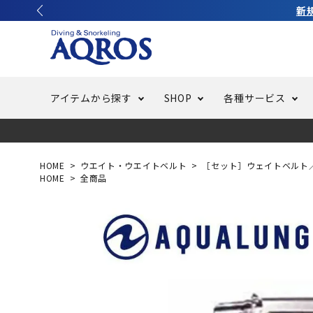
アイテムから探す
SHOP
各種サービス
ラッシュガード・水着・マリンウェア
池袋店／IKEBUKURO
バッテリー交換
ニュース
ご利用ガイド
ウエッ
オーバ
特集
はじめ
HOME
ウエイト・ウエイトベルト
［セット］ウェイトベルト
HOME
全商品
フリースタイルダイビング
でしか
LINE ID連携でお買い物が便利に
スキュ
ちょい
メルマ
バッグ・ケース
求人
ウエイ
スピア・銛（モリ）
スイミ