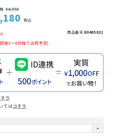
格
¥
4,950
,180
税込
商品番号
80405031
認後3～8日程で出荷予定)
コチラ
ついては
コチラ