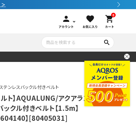
0
person
favorite
shopping_cart
アカウント
お気に入り
カート
search
いて
シュノーケリング
GOOD GOODS
公式LINEについて
水中カメラ機材
ブランド紹介
コンセプト
ステンレスバックル付きベルト
ルト】AQUALUNG/アクアラング
メンテナンサービス・交換用パーツ
ックル付きベルト【1.5m】
604140】[80405031]
アウトドア