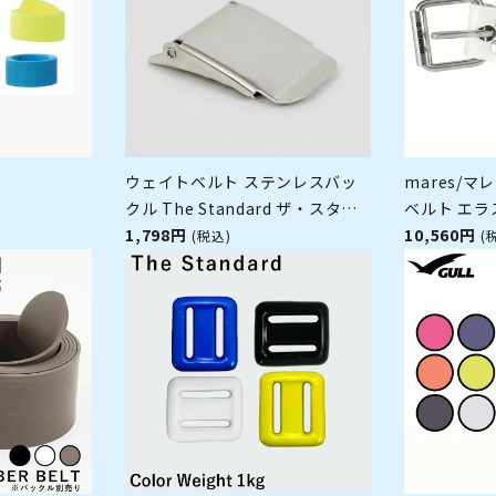
ウェイトベルト ステンレスバッ
mares/マレ
クル The Standard ザ・スタン
ベルト エラ
]
ダード バックル ステンレス製 ダ
1,798円
エイトベル
10,560円
(税込)
(
イビング アクセサリー パーツ