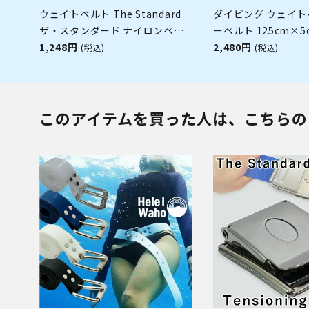
ウェイトベルト The Standard
ダイビング ウェイト
ザ・スタンダード ナイロンベル
ーベルト 125cm×5
ト ナイロン ベルト ダイビング ア
1,248円
別売 the standard .
2,480円
(税込)
(税込)
クセサリー パーツ ウエイト
DIVERS ベストダイ
製 スキンダイビング
ッシング
このアイテムを買った人は、こちらの