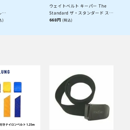
ウェイトベルト キーパー The
ル
Standard ザ・スタンダード ステ
0409005]
ンレス ダイビング アクセサリー
668円
込)
(税込)
パーツ