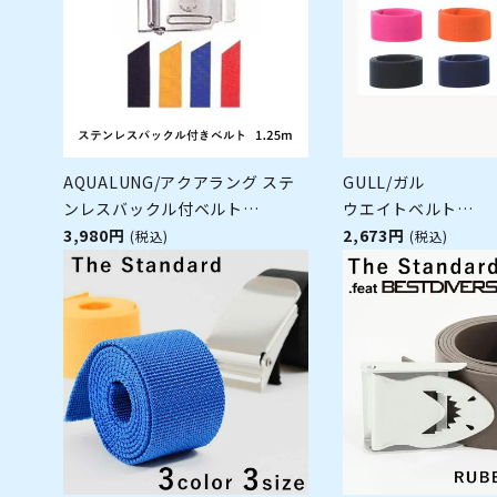
AQUALUNG/アクアラング ステ
GULL/ガル
ンレスバックル付ベルト
ウエイトベルト
【125cm】[80405030]
3,980円
GG-4630[80409006
2,673円
(税込)
(税込)