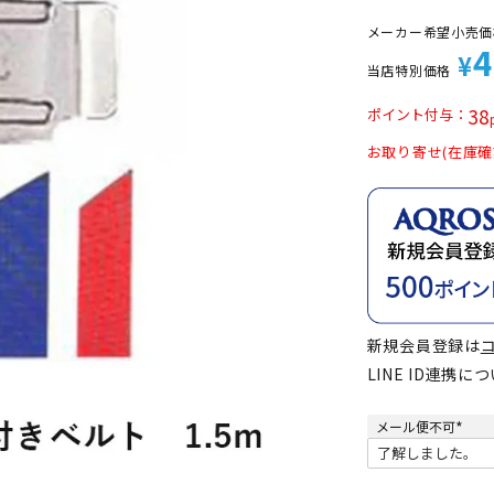
定商品
メーカー希望小売価
4
¥
当店特別価格
38
ポイント付与
お取り寄せ(在庫確
新規会員登録は
LINE ID連携に
メール便不可
(
必
須
)