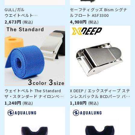
GULL/ガル
セーフティグッズ Bism シグナ
ウエイトベルト
ルフロート ASF3300
GG-4630[80409006]
2,673円
4,980円
(税込)
(税込)
ウェイトベルト The Standard
X DEEP / エックスディープ ステ
ザ・スタンダード ナイロンベル
ンレスバックル BCDパーツ バッ
ト ナイロン ベルト ダイビング
クマウント バックフロート テッ
1,248円
1,188円
(税込)
(税込)
アクセサリー パーツ ウエイト
ク ダイブ ダイビング 重器材 パ
ーツ