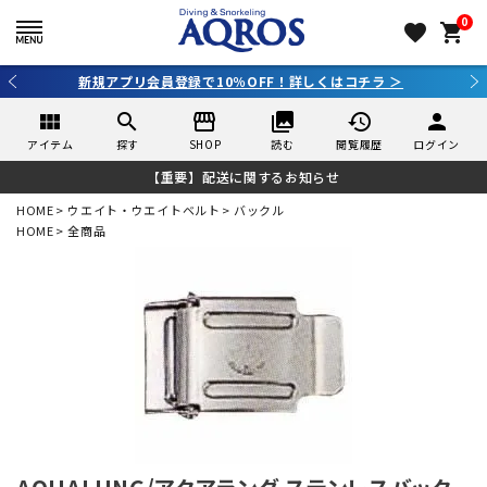
0
favorite
shopping_cart
3,980円（税込）以上のご購入で送料無料！
view_module
search
storefront
collections
history
person
アイテム
探す
SHOP
読む
閲覧履歴
ログイン
【重要】配送に関するお知らせ
HOME
ウエイト・ウエイトベルト
バックル
HOME
全商品