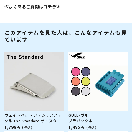
≪よくあるご質問はコチラ≫
このアイテムを見た人は、こんなアイテムも見
ています
ウェイトベルト ステンレスバッ
GULL/ガル
クル The Standard ザ・スタン
プラバックル
ダード バックル ステンレス製
GG-4601[80409005]
1,798円
1,485円
(税込)
(税込)
ダイビング アクセサリー パーツ