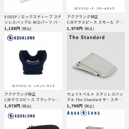
X DEEP / エックスディープ ステ
アクアラング純正
ンレスバックル BCDパーツ バッ
C/Bマウスピース スモール ブラ
クマウント バックフロート テッ
ックシリコン AQUALUNG/アク
1,188円
1,978円
(税込)
(税込)
ク ダイブ ダイビング 重器材 パ
アラング レギュレーター用マウ
ーツ
スピース
アクアラング純正
ウェイトベルト ステンレスバッ
C/Bマウスピース ブラックシリ
クル The Standard ザ・スタン
コン AQUALUNG/アクアラング
ダード バックル ステンレス製
1,978円
1,798円
(税込)
(税込)
レギュレーター用マウスピース
ダイビング アクセサリー パーツ