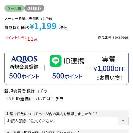
メール便
送料無料
メーカー希望小売価格
¥
1,749
1,199
¥
税込
当店特別価格
11
ポイント付与
商品番号
80469006
新規会員登録は
コチラ
LINE ID連携については
コチラ
お届け日数についてページ内の案内を確認しましたか？
(
必
須
)
メール便は即日出荷には対応していません。