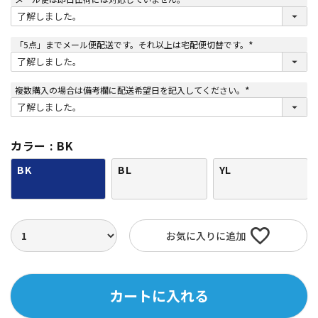
(
必
須
)
「5点」までメール便配送です。それ以上は宅配便切替です。
(
必
須
)
複数購入の場合は備考欄に配送希望日を記入してください。
(
必
須
)
カラー
BK
BK
BL
YL
お気に入りに追加
カートに入れる