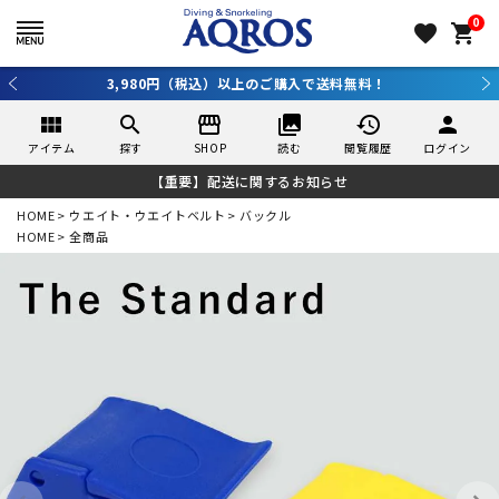
0
favorite
shopping_cart
3,980円（税込）以上のご購入で送料無料！
view_module
search
storefront
collections
history
person
アイテム
探す
SHOP
読む
閲覧履歴
ログイン
【重要】配送に関するお知らせ
HOME
ウエイト・ウエイトベルト
バックル
HOME
全商品