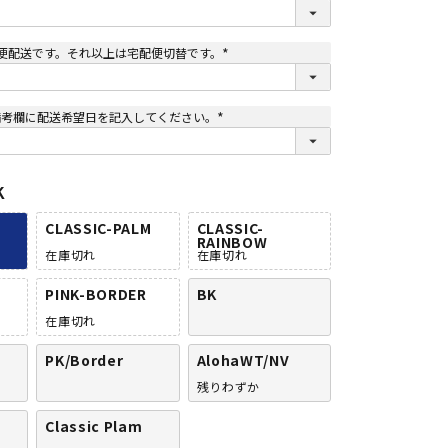
(
必
須
)
便配送です。それ以上は宅配便切替です。
(
必
須
)
備考欄に配送希望日を記入してください。
(
必
須
)
K
CLASSIC-PALM
CLASSIC-
RAINBOW
在庫切れ
在庫切れ
PINK-BORDER
BK
在庫切れ
PK/Border
AlohaWT/NV
残りわずか
Classic Plam