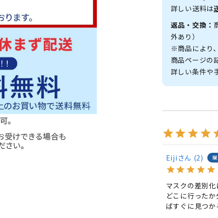
詳しい送料は
返品・交換：
外あり）
※商品により
商品ページの
詳しい条件や
Eiji
2
購
マスクの差別化
どこに行ったか
ばすぐに見つか