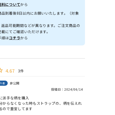
送料について
から
商品到着後8日以内にお願いいたします。（対象
、返品可能期間などが異なります。ご注文商品の
記載にてご確認いただけます。
手順は
コチラ
から
4.67
3
非公開
入者
投稿日
2024/06/14
に派手な柄を購入

分からなくなった時もストラップの、柄を伝えれ
るので重宝してます