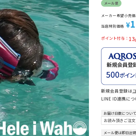
メール便
定商品
メーカー希望小売価
1
¥
当店特別価格
13
ポイント付与
新規会員登録は
LINE ID連携に
お届け日数につい
メール便は即日出