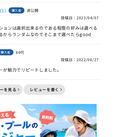
1
非公開
購入者
投稿日
2023/04/07
ションは選択出来るのである程度の好みは選べる
るからランダムなのでそこまで選べたらgood
60代
購入者
投稿日
2022/08/27
ーが魅力でリピートしました。
ーを見る
レビューを書く