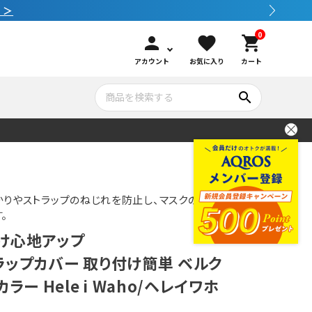
0
person
favorite
shopping_cart
アカウント
お気に入り
カート
search
いて
シュノーケリング
GOOD GOODS
公式LINEについて
水中カメラ機材
ブランド紹介
コンセプト
りやストラップのねじれを防止し、マスクの着脱
。
け心地アップ
メンテナンサービス・交換用パーツ
ラップカバー 取り付け簡単 ベルク
ラー Hele i Waho/ヘレイワホ
アウトドア