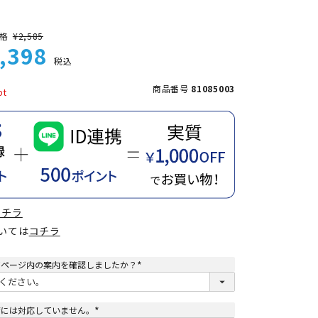
格
¥
2,585
,398
税込
商品番号
81085003
コチラ
ついては
コチラ
てページ内の案内を確認しましたか？
(
必
須
)
荷には対応していません。