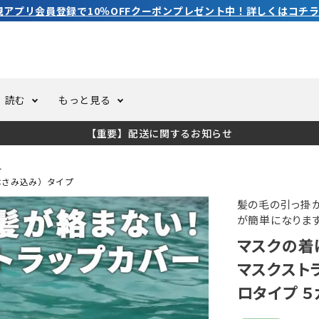
3,980円（税込）以上のご購入で送料無料！
読む
もっと見る
【重要】配送に関するお知らせ
トスーツ
ーホール
ての方へ
ドライスーツ
オーバーホールクーポンにつ
コラム
公式アプリについて
ー
はさみ込み）タイプ
ーバダイビング
足しカスタム
ガ登録
水中ライト・ビデオライト
今コレ愛用してます！
海の遊びをもっと知る
髪の毛の引っ掛か
が簡単になります
マスクの着
ト・ウエイトベルト
アクセサリー
マスクスト
ロタイプ ５カ
ング
サーフ