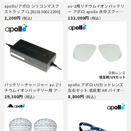
apollo/アポロ シリコンマスク
av-2用リチウムイオンバッテリ
ストラップ CL[810130012200]
ー アポロ apollo 水中スクータ
ー av-2 エボリューション クラ
2,200円
132,000円
(税込)
(税込)
シック リチウムイオン リン酸鉄
27Ah 専用 バッテリー 大容量 業
務用
バッテリーチャージャー av-2リ
apollo アポロ UVカットレンズ
チウムイオンバッテリー用 アポ
左右セット 低反射 AR バイオメ
ロ apollo 水中スクーター av-2
タルマスクシリーズ
29,300円
8,800円
(税込)
(税込)
エボリューション クラシック 専
用 充電器