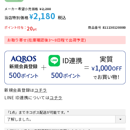
メーカー希望小売価格
¥
2,200
2,180
¥
税込
当店特別価格
20
ポイント付与
商品番号
811130120000
お取り寄せ(在庫確認後3～8日程で出荷予定)
新規会員登録は
コチラ
LINE ID連携については
コチラ
「1点」までネコポス配送が可能です。
(
必
須
)