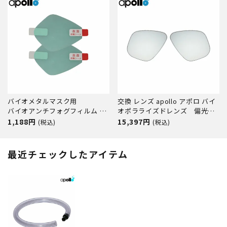
バイオメタルマスク用
交換 レンズ apollo アポロ バイ
バイオアンチフォグフィルム く
オポラライズドレンズ 偏光レ
もり止めフィルム apollo アポロ
ンズ UVカット バイオメタルマ
1,188円
15,397円
(税込)
(税込)
スクシリーズ ダイビング スキュ
ーバ スキューバダイビング スク
ーバ スクーバダイビング 左右セ
最近チェックしたアイテム
ット アクセサリー パーツ