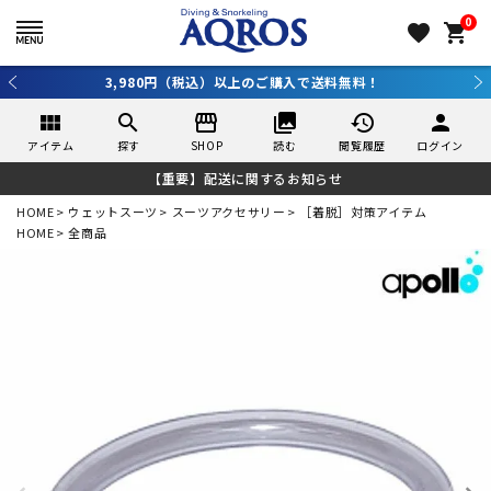
0
favorite
shopping_cart
3,980円（税込）以上のご購入で送料無料！
view_module
search
storefront
collections
history
person
アイテム
探す
SHOP
読む
閲覧履歴
ログイン
【重要】配送に関するお知らせ
HOME
ウェットスーツ
スーツアクセサリー
［着脱］対策アイテム
HOME
全商品