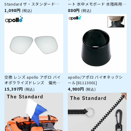
Standard ザ・スタンダード
ート 水中メモボード 水陸両用
88.0mm ダイビング アクセサリ
マグネット式 磁気式 コンパクト
1,098円
880円
(税込)
(税込)
ー パーツ ステンレス製 重器材
ペン付き シュノーケリング 講習
ガイド用
交換 レンズ apollo アポロ バイ
apollo/アポロ バイオネックシ
オポラライズドレンズ 偏光レ
ール[81113001]
ンズ UVカット バイオメタルマ
15,397円
4,980円
(税込)
(税込)
スクシリーズ ダイビング スキュ
ーバ スキューバダイビング スク
ーバ スクーバダイビング 左右セ
ット アクセサリー パーツ