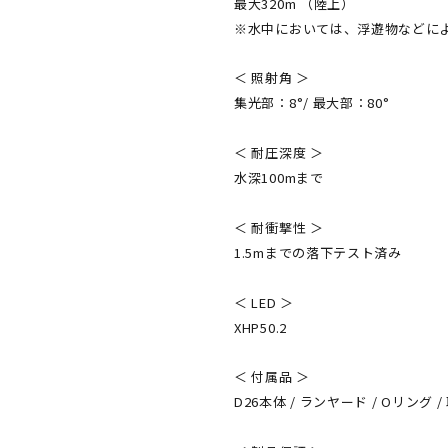
最大320m （陸上）
※水中においては、浮遊物などに
＜ 照射角 ＞
集光部：8°/ 最大部：80°
＜ 耐圧深度 ＞
水深100mまで
＜ 耐衝撃性 ＞
1.5mまでの落下テスト済み
＜ LED ＞
XHP50.2
＜ 付属品 ＞
D26本体 / ランヤード / Oリン