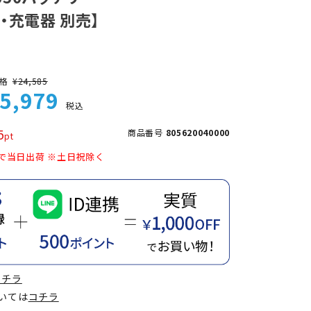
・充電器 別売】
格
¥
24,585
5,979
税込
5
商品番号
805620040000
で当日出荷 ※土日祝除く
コチラ
ついては
コチラ