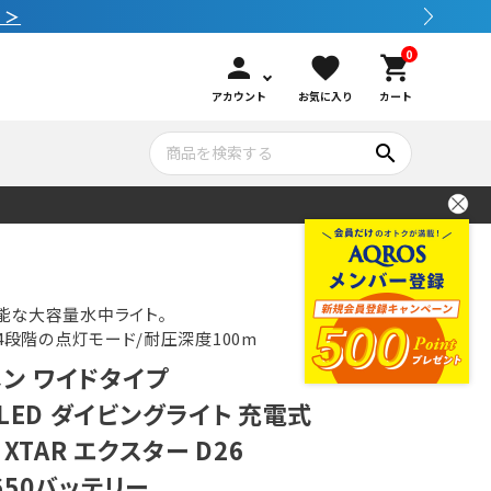
0
person
favorite
shopping_cart
アカウント
お気に入り
カート
search
いて
シュノーケリング
GOOD GOODS
公式LINEについて
水中カメラ機材
ブランド紹介
コンセプト
能な大容量水中ライト。
/4段階の点灯モード/耐圧深度100m
メン ワイドタイプ
メンテナンサービス・交換用パーツ
LED ダイビングライト 充電式
XTAR エクスター D26
アウトドア
6650バッテリー