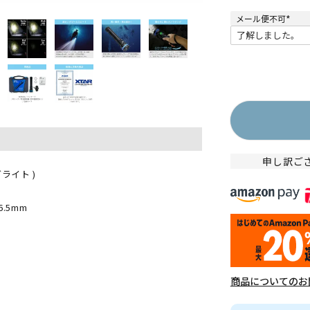
メール便不可
(
必
須
)
申し訳ご
グライト )
.5mm
商品についてのお