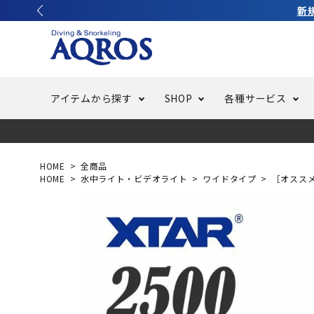
アイテムから探す
SHOP
各種サービス
ラッシュガード・水着・マリンウェア
池袋店／IKEBUKURO
バッテリー交換
ニュース
ご利用ガイド
ウエッ
オーバ
特集
はじめ
HOME
全商品
HOME
水中ライト・ビデオライト
ワイドタイプ
［オスス
フリースタイルダイビング
でしか
LINE ID連携でお買い物が便利に
スキュ
ちょい
メルマ
バッグ・ケース
求人
ウエイ
スピア・銛（モリ）
スイミ