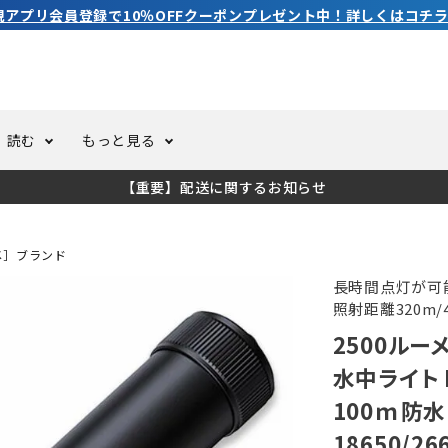
3,980円（税込）以上のご購入で送料無料！
読む
もっと見る
【重要】配送に関するお知らせ
トスーツ
ーホール
ての方へ
ドライスーツ
オーバーホールクーポンにつ
コラム
公式アプリについて
メ］ブランド
ーバダイビング
足しカスタム
ガ登録
水中ライト・ビデオライト
今コレ愛用してます！
海の遊びをもっと知る
長時間点灯が可
照射距離320m
2500ルー
ト・ウエイトベルト
アクセサリー
水中ライト 
100ｍ防水 
ング
サーフ
18650/2