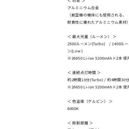
＜ 材質 ＞
アルミニウム合金
（航空機の機体にも使用される、
耐食性に優れたアルミニウム素材
＜ 最大光量（ルーメン） ＞
2500ルーメン(Turbo) / 1400ルー
ン(Low )
※26650 Li-ion 5200mAh×2本 
＜ 連続点灯時間 ＞
約2時間10分(Turbo) / 約4時間30分(H
※26650 Li-ion 5200mAh×2本 
＜ 色温度（ケルビン） ＞
6000K
＜ 照射距離 ＞