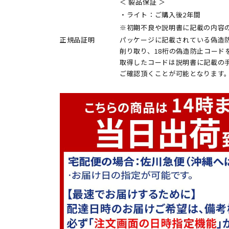
＜ 製品保証 ＞
・ライト：ご購入後2年間
※初期不良や説明書に記載の内容
正規品証明
パッケージに記載されている偽造
削り取り、18桁の偽造防止コード
取得したコードは説明書に記載の
ご確認頂くことが可能となります