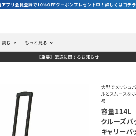
3,980円（税込）以上のご購入で送料無料！
読む
もっと見る
【重要】配送に関するお知らせ
トスーツ
ーホール
ての方へ
ドライスーツ
オーバーホールクーポンにつ
コラム
公式アプリについて
ーバダイビング
足しカスタム
ガ登録
水中ライト・ビデオライト
今コレ愛用してます！
海の遊びをもっと知る
大型でメッシュバ
ルとスムースな
易
ト・ウエイトベルト
アクセサリー
容量114L
クルーズバッグ
ング
サーフ
キャリーバ