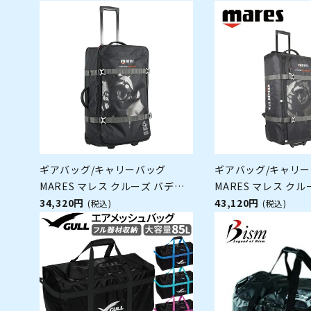
ギアバッグ/キャリーバッグ
ギアバッグ/キャリ
MARES マレス クルーズ バディ
MARES マレス ク
415438 スキューバダイビング 軽
34,320円
パック 415436 
43,120円
(税込)
(税込)
器材
ング 軽器材