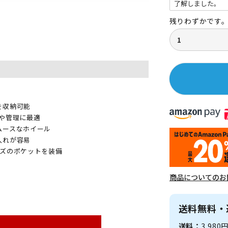
必
須
)
残りわずかです
を収納可能
や管理に最適
ムースなホイール
入れが容易
イズのポケットを装備
商品についてのお
送料無料・
送料：
3,98