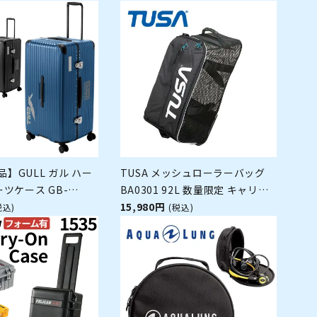
品】GULL ガル ハー
TUSA メッシュローラーバッグ
ツケース GB-
BA0301 92L 数量限定 キャリー
ダイビング キャリーバッ
バッグ メッシュバッグ ダイビン
15,980円
税込)
(税込)
大容量 ハードケース 長
グバッグ スキューバダイビング
納可
ボートダイブ