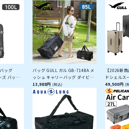
ーバッグ
バッグ GULL ガル GB-7148A メ
【2026新商
ルーズ バック
ッシュ キャリーバッグ ダイビン
ドシェルスー
スキューバダイビ
グ スキューバ スキューバダイビ
13,988円
6506C 
49,500円
(税込)
(
ング スクーバ スクーバダイビン
グ 105L 
グ 85L ダイビング器材
物 フィン収