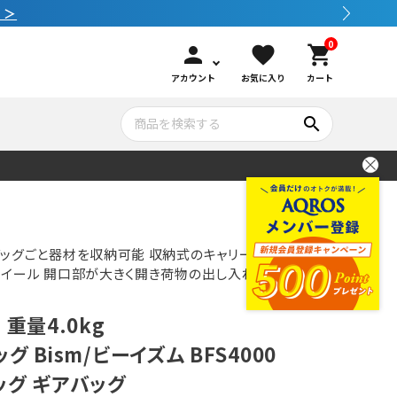
0
person
favorite
shopping_cart
アカウント
お気に入り
カート
search
いて
シュノーケリング
GOOD GOODS
公式LINEについて
水中カメラ機材
ブランド紹介
コンセプト
ッグごと器材を収納可能 収納式のキャリーハンド
ホイール 開口部が大きく開き荷物の出し入れが容
メンテナンサービス・交換用パーツ
 重量4.0kg
 Bism/ビーイズム BFS4000
アウトドア
ッグ ギアバッグ