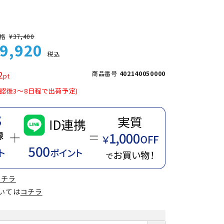
格
¥
37,400
9,920
税込
2
商品番号
402140050000
認後3～8日程で出荷予定)
コチラ
ついては
コチラ