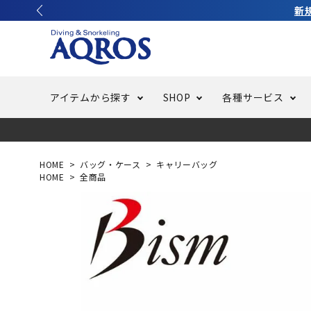
アイテムから探す
SHOP
各種サービス
ラッシュガード・水着・マリンウェア
池袋店／IKEBUKURO
バッテリー交換
ニュース
ご利用ガイド
ウエッ
オーバ
特集
はじめ
HOME
バッグ・ケース
キャリーバッグ
HOME
全商品
フリースタイルダイビング
でしか
LINE ID連携でお買い物が便利に
スキュ
ちょい
メルマ
バッグ・ケース
求人
ウエイ
スピア・銛（モリ）
スイミ