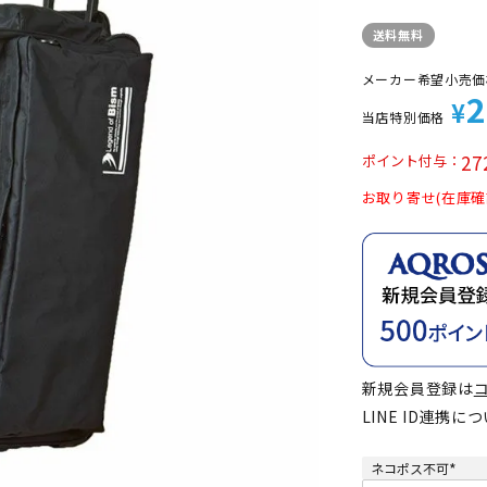
定商品
送料無料
メーカー希望小売価
2
¥
当店特別価格
27
ポイント付与
お取り寄せ(在庫確
新規会員登録は
LINE ID連携に
ネコポス不可
(