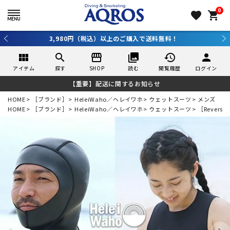
0
favorite
shopping_cart
新規アプリ会員登録で10％OFF！詳しくはコチラ ＞
view_module
search
storefront
collections
history
person
アイテム
探す
SHOP
読む
閲覧履歴
ログイン
【重要】配送に関するお知らせ
HOME
［ブランド］
HeleiWaho／ヘレイワホ
ウェットスーツ
メンズ
HOME
［ブランド］
HeleiWaho／ヘレイワホ
ウェットスーツ
［Reversi