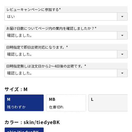
レビューキャンペーンに参加する
(
必
須
)
お届け日数についてページ内の案内を確認しましたか？
(
必
須
)
日時指定で即日出荷対応になります。
(
必
須
)
日時指定無しは注文日から2～4日後の出荷です。
(
必
須
)
サイズ
M
M
MB
L
残りわずか
在庫切れ
カラー
skin/tiedyeBK