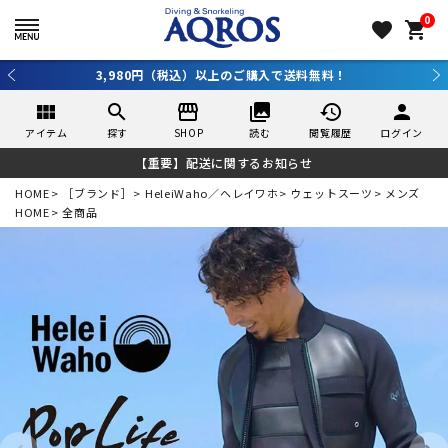
0
favorite
shopping_cart
税込）以上のご購入で送料無料！
新規アプリ会員登録で10
view_module
search
storefront
collections
history
person
アイテム
探す
SHOP
読む
閲覧履歴
ログイン
【重要】配送に関するお知らせ
HOME
［ブランド］
HeleiWaho／ヘレイワホ
ウェットスーツ
メンズ
HOME
全商品