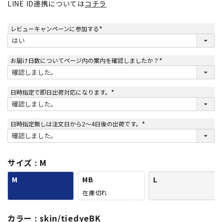
LINE ID連携については
コチラ
レビューキャンペーンに参加する
(
必
須
)
お届け日数についてページ内の案内を確認しましたか？
(
必
須
)
日時指定で即日出荷対応になります。
(
必
須
)
日時指定無しは注文日から2～4日後の出荷です。
(
必
須
)
サイズ
M
M
MB
L
在庫切れ
カラー
skin/tiedyeBK