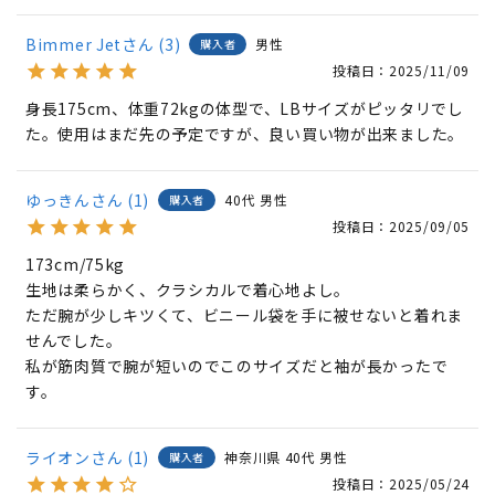
Bimmer Jet
3
男性
購入者
投稿日
2025/11/09
身長175cm、体重72kgの体型で、LBサイズがピッタリでし
た。使用はまだ先の予定ですが、良い買い物が出来ました。
ゆっきん
1
40代
男性
購入者
投稿日
2025/09/05
173cm/75kg

生地は柔らかく、クラシカルで着心地よし。

ただ腕が少しキツくて、ビニール袋を手に被せないと着れま
せんでした。

私が筋肉質で腕が短いのでこのサイズだと袖が長かったで
す。
ライオン
1
神奈川県
40代
男性
購入者
投稿日
2025/05/24