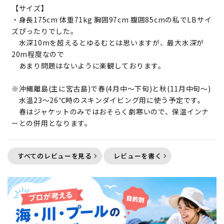
【サイズ】

・身長175cm 体重71kg 胸囲97cm 腹囲85cmの私でLBサイ
ズぴったりでした。

　水深10mを超えるとゆるむとは思いますが、最大水深が
20m程度なので

　あまり問題はないように楽観しております。

※沖縄離島(主に宮古島)で春(4月中～下旬)と秋(11月中旬～)

　水温23～26℃時のスキンダイビング用に使う予定です。

　春はジャケットのみではおそらく劇寒いので、保温インナ
ーとの併用となります。
すべてのレビューを見る
レビューを書く