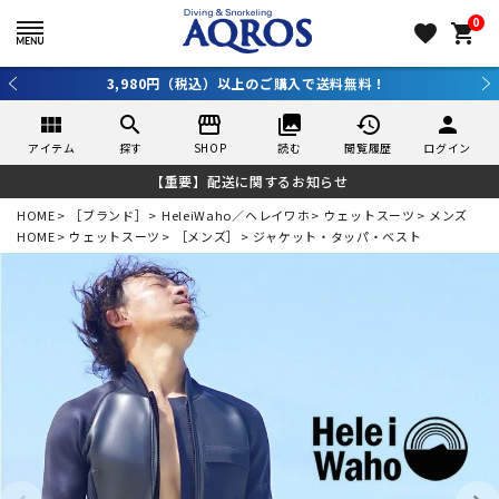
0
favorite
shopping_cart
新規アプリ会員登録で10％OFF！詳しくはコチラ ＞
view_module
search
storefront
collections
history
person
アイテム
探す
SHOP
読む
閲覧履歴
ログイン
【重要】配送に関するお知らせ
HOME
［ブランド］
HeleiWaho／ヘレイワホ
ウェットスーツ
メンズ
HOME
ウェットスーツ
［メンズ］
ジャケット・タッパ・ベスト