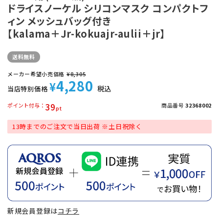
ドライスノーケル シリコンマスク コンパクトフ
ィン メッシュバッグ付き
【kalama＋Jr-kokuajr-aulii＋jr】
送料無料
メーカー希望小売価格
¥
8,305
4,280
¥
税込
当店特別価格
39
ポイント付与
商品番号
32368002
13時までのご注文で当日出荷 ※土日祝除く
新規会員登録は
コチラ