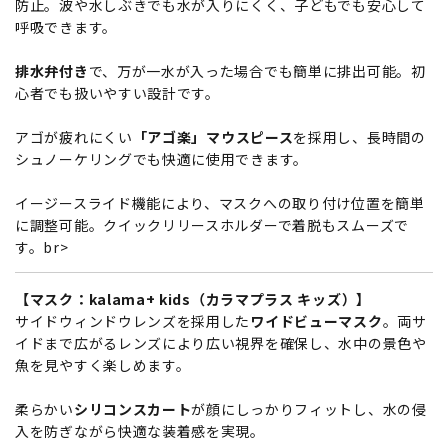
防止。波や水しぶきでも水が入りにくく、子どもでも安心して
呼吸できます。
排水弁付き
で、万が一水が入った場合でも簡単に排出可能。初
心者でも扱いやすい設計です。
アゴが疲れにくい
「アゴ楽」マウスピース
を採用し、長時間の
シュノーケリングでも快適に使用できます。
イージースライド機能により、マスクへの取り付け位置を簡単
に調整可能。クイックリリースホルダーで着脱もスムーズで
す。br>
【マスク：kalama+ kids（カラマプラス キッズ）】
サイドウィンドウレンズを採用した
ワイドビューマスク
。両サ
イドまで広がるレンズにより広い視界を確保し、水中の景色や
魚を見やすく楽しめます。
柔らかい
シリコンスカート
が顔にしっかりフィットし、水の侵
入を防ぎながら快適な装着感を実現。