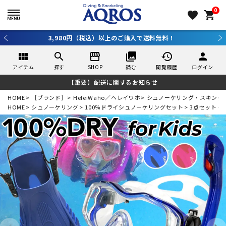
0
favorite
shopping_cart
新規アプリ会員登録で10％OFF！詳しくはコチラ ＞
view_module
search
storefront
collections
history
person
アイテム
探す
SHOP
読む
閲覧履歴
ログイン
【重要】配送に関するお知らせ
HOME
［ブランド］
HeleiWaho／ヘレイワホ
シュノーケリング・スキンダ
HOME
シュノーケリング
100％ドライシュノーケリングセット
3点セット 子