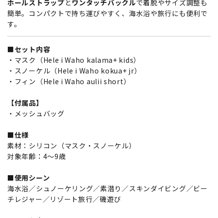
ホールストラップ
と
ワンタッチバックル
で着脱やサイズ調整も
簡単。コンパクトで持ち運びやすく、海水浴や旅行にも便利で
す。
■セット内容
・マスク（Hele i Waho kalama+ kids）
・スノーケル（Hele i Waho kokua+ jr）
・フィン（Hele i Waho aulii short）
【付属品】
・メッシュバッグ
■仕様
素材：シリコン（マスク・スノーケル）
対象年齢：4～9歳
■使用シーン
海水浴／シュノーケリング／素潜り／スキンダイビング／ビー
チレジャー／リゾート旅行／磯遊び