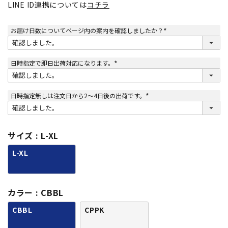
LINE ID連携については
コチラ
お届け日数についてページ内の案内を確認しましたか？
(
必
須
)
日時指定で即日出荷対応になります。
(
必
須
)
日時指定無しは注文日から2～4日後の出荷です。
(
必
須
)
サイズ
L-XL
L-XL
カラー
CBBL
CBBL
CPPK