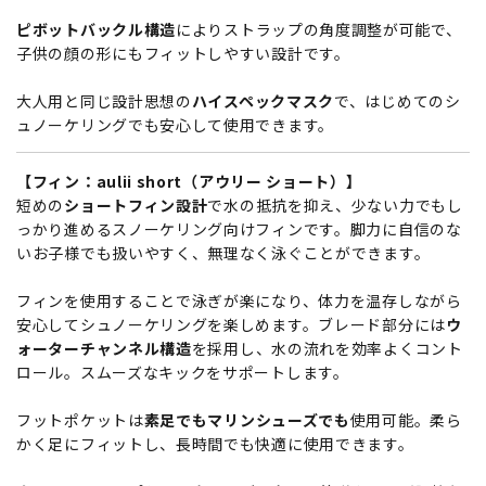
ピボットバックル構造
によりストラップの角度調整が可能で、
子供の顔の形にもフィットしやすい設計です。
大人用と同じ設計思想の
ハイスペックマスク
で、はじめてのシ
ュノーケリングでも安心して使用できます。
【フィン：aulii short（アウリー ショート）】
短めの
ショートフィン設計
で水の抵抗を抑え、少ない力でもし
っかり進めるスノーケリング向けフィンです。脚力に自信のな
いお子様でも扱いやすく、無理なく泳ぐことができます。
フィンを使用することで泳ぎが楽になり、体力を温存しながら
安心してシュノーケリングを楽しめます。ブレード部分には
ウ
ォーターチャンネル構造
を採用し、水の流れを効率よくコント
ロール。スムーズなキックをサポートします。
フットポケットは
素足でもマリンシューズでも
使用可能。柔ら
かく足にフィットし、長時間でも快適に使用できます。