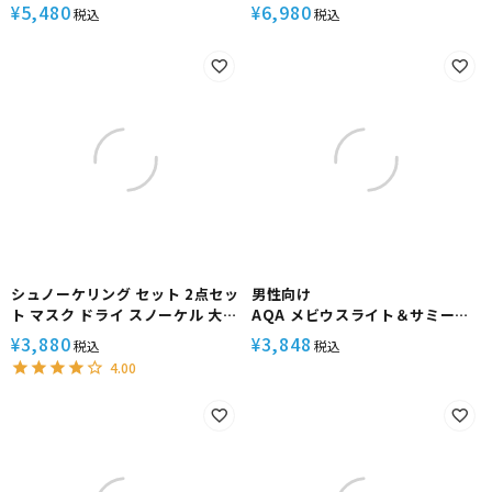
ン メッシュバッグ付 大人 子供 メ
ン メッシュバッグ付 大人 子供 メ
5,480
6,980
¥
¥
税込
税込
ンズ レディース 【noah2-
ンズ レディース 【noah2-
kokua+-loa+】 シュノーケル
kokua+-rf12-SKNmesh】 シ
ヘレイワホ 海水浴 海 プール
ュノーケル ヘレイワホ 海水浴 海
プール
シュノーケリング セット 2点セッ
男性向け
ト マスク ドライ スノーケル 大人
AQA メビウスライト＆サミード
子供 メンズ レディース
ライスペシャル 2点セット メンズ
3,880
3,848
¥
¥
税込
税込
【noah2-kokua+】 シュノーケ
KZ-9074N
4.00
ル ヘレイワホ 海水浴 海 プール