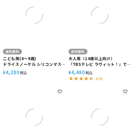
送料無料
送料無料
こども用(4～9歳)
大人用（14歳以上向け）
ドライスノーケル シリコンマス
『TBSテレビ ラヴィット！』で
ク コンパクトフィン メッシュバ
紹介された フルフェイスマスク
4,280
4,480
¥
¥
税込
税込
ッグ付き
HeleiWaho ヘレイワホ ALOHA
4.50
【kalama＋Jr-kokuajr-aulii＋
フルフェイス ドライシュノーケ
jr】
ル メッシュバッグ付き