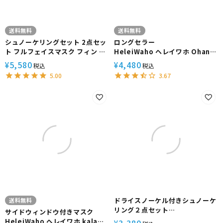
送料無料
送料無料
シュノーケリングセット 2点セッ
ロングセラー
ト フルフェイスマスク フィン メ
HeleiWaho ヘレイワホ Ohana
ッシュバッグ付 HeleiWaho ヘ
＋ 3点セット 100％ ドライスノ
5,580
4,480
¥
¥
税込
税込
レイワホ ALOHA マスク ドライ
ーケル シュノーケリングセット
5.00
3.67
シュノーケル 100% ドライ 曇り
男女兼用
止め 鼻呼吸 水が入らない 180度
視界 海水浴 旅行 大人 子ども 子
供
ドライスノーケル付きシュノーケ
送料無料
リング２点セット
サイドウィンドウ付きマスク
HeleiWaho スノーケリング セ
HeleiWaho ヘレイワホ kalama