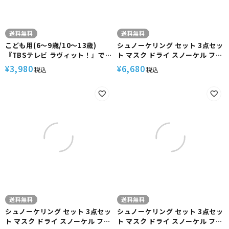
送料無料
送料無料
こども用(6～9歳/10～13歳)
シュノーケリング セット 3点セッ
『TBSテレビ ラヴィット！』で
ト マスク ドライ スノーケル フィ
紹介された フルフェイスマスク
ン メッシュバッグ付 大人 子供 メ
3,980
6,680
¥
¥
税込
税込
HeleiWaho ヘレイワホ ALOHA
ンズ レディース
フルフェイス ドライシュノーケ
【kalama+2set-rf12-
ル メッシュバッグ付き
SKNmesh】 シュノーケル ヘレ
イワホ 海水浴 海 プール
送料無料
送料無料
シュノーケリング セット 3点セッ
シュノーケリング セット 3点セッ
ト マスク ドライ スノーケル フィ
ト マスク ドライ スノーケル フィ