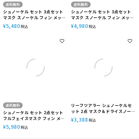
送料無料
送料無料
シュノーケル セット 3点セット
シュノーケル セット 3点セット
マスク スノーケル フィン メッシ
マスク スノーケル フィン メッシ
ュバッグ付 【kalama+2set-
ュバッグ付 【noah2-kokua+-
5,480
4,980
¥
¥
税込
税込
kanaloa】 HeleiWaho ヘレイ
aulii2】 HeleiWaho ヘレイワ
ワホ シュノーケリングセット ス
ホ シュノーケリングセット スノ
ノーケリング 海水浴 ビーチアイ
ーケリング 海水浴 ビーチアイテ
テム 海遊び
ム 海遊び
リーフツアラー シュノーケルセ
送料無料
ット 2点 マスク＆ドライスノーケ
シュノーケル セット 2点セット
ル シュノーケル シュノーケリン
フルフェイスマスク フィン メッ
3,388
¥
税込
グ RC9107
シュバッグ付 【FFM-loa+】
5,980
¥
税込
HeleiWaho ヘレイワホ シュノ
ーケリングセット スノーケリン