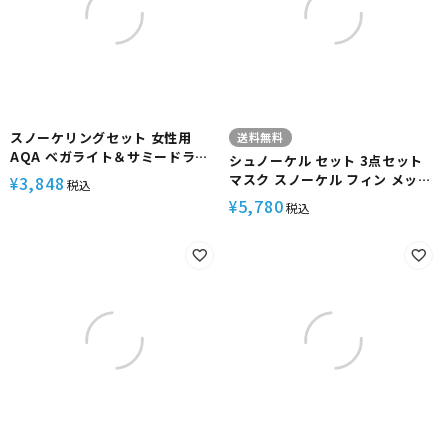
スノーケリングセット 女性用
送料無料
AQA ベガライト＆サミードライ
シュノーケル セット 3点セット
スペシャル 2点セット KZ-
マスク スノーケル フィン メッシ
3,848
¥
税込
9077N レディース
ュバッグ付 【noah2-kokua+-
5,780
¥
税込
kanaloa】 HeleiWaho ヘレイ
ワホ シュノーケリングセット ス
ノーケリング 海水浴 ビーチアイ
テム 海遊び