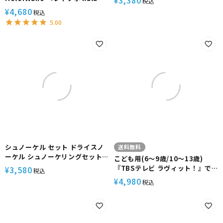
3,380
¥
税込
ット ohana＋ kokua ドライス
3点セット 100％ ドライスノーケ
4,680
¥
税込
ノーケル シリコンマスク ドルフ
ル シュノーケリングセット 男女
5.00
ィンスイム 素潜り
兼用
シュノーケル セット ドライスノ
送料無料
ーケル シュノーケリングセット
こども用(6～9歳/10～13歳)
マスク スノーケル 2点セット
『TBSテレビ ラヴィット！』で
3,580
¥
税込
HeleiWaho ヘレイワホ Kalama
紹介された フルフェイスマスク
4,980
¥
税込
大人 子供 水中メガネ ドライシュ
＆フィンセット HeleiWaho ヘ
ノーケル 海水浴 旅行
レイワホ ALOHA フルフェイス
ドライシュノーケル メッシュバ
ッグ付き