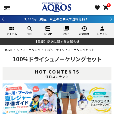
0
favorite
shopping_cart
3,980円（税込）以上のご購入で送料無料！
view_module
search
storefront
collections
history
person
アイテム
探す
SHOP
読む
閲覧履歴
ログイン
【重要】配送に関するお知らせ
HOME
シュノーケリング
100％ドライシュノーケリングセット
100％ドライシュノーケリングセット
HOT CONTENTS
注目コンテンツ