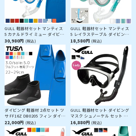
GULL 軽器材セット マンティス
GULL 軽器材セット マンティス
5 カナルドライ ミュー ダイビン
5 レイラステーブル ダイビング
グ マスク フィン シュノーケル
マスク と シュノーケル セット
30,980円
18,580円
(税込)
(税込)
セット 軽器材 3点セット ダイビ
軽器材 2点セット ダイビングマ
ングマスク フルフットフィン ス
スク スノーケル スキンダイビン
ノーケル スキンダイビング スキ
グ スキューバダイビング 軽器材
ューバダイビング 軽器
セット 【mantis5-l
ダイビング 軽器材 2点セット ツ
GULL 軽器材セット ダイビング
サ FF16Z DB0205 フィン ダイビ
マスク シュノーケル セット 軽
ングブーツ スキューバダイビン
器材 2点セット ガル ABEAM ア
22,000円
16,880円
(税込)
(税込)
グ シュノーケリング スキンダイ
ビーム レイラドライ ダイビング
ビング対応 ショートブレード 省
マスク スノーケル シュノーケリ