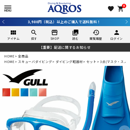
0
favorite
shopping_cart
新規アプリ会員登録で10％OFF！詳しくはコチラ ＞
view_module
search
storefront
collections
history
person
アイテム
探す
SHOP
読む
閲覧履歴
ログイン
【重要】配送に関するお知らせ
HOME
全商品
HOME
スキューバダイビング
ダイビング軽器材
セット
3点(マスク・スノ