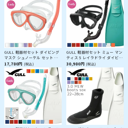
エネ設計 推進力 フルフットフィ
ングセット スキューバダイビン
ン対応 軽量設計 薄底
グ 【abeam-leiladry】
GULL 軽器材セット ダイビング
GULL 軽器材セット ミュー マン
マスク シュノーケル セット 軽
ティス 5 レイラドライ ダイビン
器材 2点セット マンティス 5 レ
グ マスク フィン シュノーケル
17,780円
30,980円
(税込)
(税込)
イラドライ ダイビングマスク ス
セット 軽器材 3点セット ダイビ
ノーケル シュノーケリングセッ
ングマスク フルフットフィン ス
ト スキューバダイビング 度付き
ノーケル スキンダイビング スキ
対応 【mantis5-leilad
ューバダイビング 軽