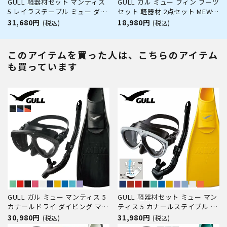
GULL 軽器材セット マンティス
GULL ガル ミュー フィン ブーツ
5 レイラステーブル ミュー ダイ
セット 軽器材 2点セット MEW
ビング マスク フィン シュノー
フルフットフィン 3mm ミュー
31,680円
18,980円
(税込)
(税込)
ケル セット 軽器材 3点セット ダ
ブーツ ダイビングブーツ シュノ
イビングマスク フルフットフィ
ーケリング スキンダイビング ス
ン スノーケル スキューバダイビ
キューバダイビング 【mew-
このアイテムを買った人は、こちらのアイテム
ング 軽器材 セット 【m
3_mewB】
も買っています
GULL ガル ミュー マンティス 5
GULL 軽器材セット ミュー マン
カナールドライ ダイビング マス
ティス 5 カナールステイブル ダ
ク フィン シュノーケル セット
イビング マスク フィン シュノ
30,980円
31,980円
(税込)
(税込)
軽器材 3点セット ダイビングマ
ーケル セット 軽器材 3点セット