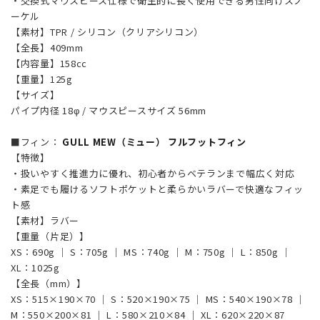
・交換式マウスピース仕様で衛生的に長く使用できる男性向けスノ
ーケル
【素材】TPR / シリコン（クリアシリコン）
【全長】409mm
【内容量】158cc
【重量】125g
【サイズ】
パイプ内径 18φ / マウスピースサイズ 56mm
■フィン：
GULL MEW（ミュー） フルフットフィン
【特徴】
・扱いやすく推進力に優れ、初心者からベテランまで幅広く対応
・素足でも履けるソフトポケットと柔らかいラバーで快適なフィッ
ト感
【素材】ラバー
【重量（片足）】
XS：690g ｜ S：705g ｜ MS：740g ｜ M：750g ｜ L：850g ｜
XL：1025g
【全長（mm）】
XS：515×190×70 ｜ S：520×190×75 ｜ MS：540×190×78 ｜
M：550×200×81 ｜ L：580×210×84 ｜ XL：620×220×87