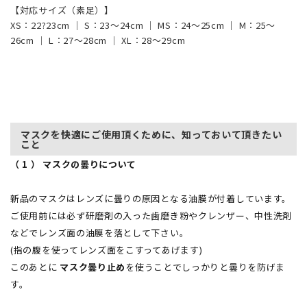
【対応サイズ（素足）】
XS：22?23cm ｜ S：23～24cm ｜ MS：24～25cm ｜ M：25～
26cm ｜ L：27～28cm ｜ XL：28～29cm
マスクを快適にご使用頂くために、知っておいて頂きたい
こと
（ 1 ） マスクの曇りについて
新品のマスクはレンズに曇りの原因となる油膜が付着しています。
ご使用前には必ず研磨剤の入った歯磨き粉やクレンザー、中性洗剤
などでレンズ面の油膜を落として下さい。
(指の腹を使ってレンズ面をこすってあげます)
このあとに
マスク曇り止め
を使うことでしっかりと曇りを防げま
す。