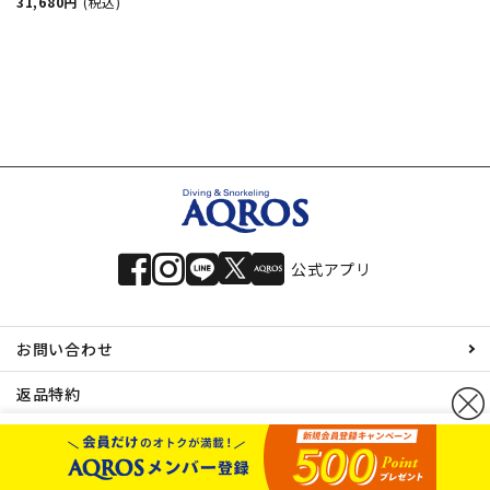
ーブル ミュー ダイビ
31,680円
(税込)
ング マスク フィン シ
ュノーケル セット 軽
器材 3点セット ダイビ
ングマスク フルフット
フィン スノーケル ス
キューバダイビング 軽
器材 セット 【m
公式アプリ
お問い合わせ
返品特約
メルマガ登録
カートボタンへ移動
に移動
求人情報