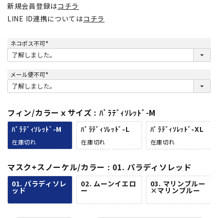
新規会員登録は
コチラ
LINE ID連携については
コチラ
ネコポス不可
(
必
須
)
メール便不可
(
必
須
)
フィン/カラーｘサイズ
ﾊﾟﾗﾃﾞｨｿﾚｯﾄﾞ-M
ﾊﾟﾗﾃﾞｨｿﾚｯﾄﾞ-M
ﾊﾟﾗﾃﾞｨｿﾚｯﾄﾞ-L
ﾊﾟﾗﾃﾞｨｿﾚｯﾄﾞ-XL
在庫切れ
在庫切れ
在庫切れ
マスク+スノーケル/カラー
01. パラディソレッド
01. パラディソレ
02. ムーンイエロ
03. マリンブルー
ッド
ー
×マリンブルー