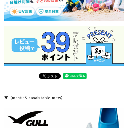
▼【mantis5-canalstable-mew】