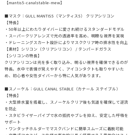
【mantis5-canalstable-mew】
■マスク：GULL MANTIS5（マンティス5） クリアシリコン
【特長】
・50年以上にわたりダイバーに愛され続けるスタンダードモデル
・スーパークリアレンズで光の透過率を高め、明瞭な視界を実現
・ドレーニングスカート設計によりマスククリア時の排水性を向上
【素材】シリコン（クリアシリコン） / テンパードガラス
【シリコンの特長】
クリアシリコンは光を多く取り込み、明るい視界を確保できるのが
特長。水中で表情が見えやすく、アイコンタクトも取りやすいた
め、初心者や女性ダイバーから特に人気があります。
■スノーケル：GULL CANAL STABLE（カナール ステイブル）
【特長】
・大型排水室を搭載し、スノーケルクリア後も気道を確保して逆流
を防止
・スタビライザーパイプで水の抵抗やブレを抑え、安定した呼吸を
サポート
・ワンタッチホルダーでマスクバンドに簡単スムーズに着脱可能