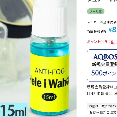
定商品
メール便
メーカー希望小売価
8
¥
当店特別価格
8
ポイント付与
新規会員登録は
LINE ID連携に
お届け日数につい