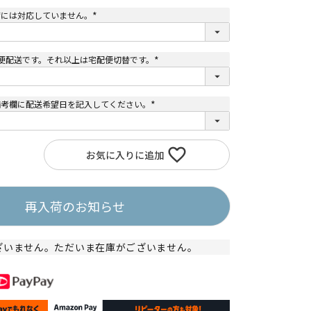
)
荷には対応していません。
(
必
須
)
便配送です。それ以上は宅配便切替です。
(
必
須
)
備考欄に配送希望日を記入してください。
(
必
須
)
お気に入りに追加
再入荷のお知らせ
ざいません。ただいま在庫がございません。