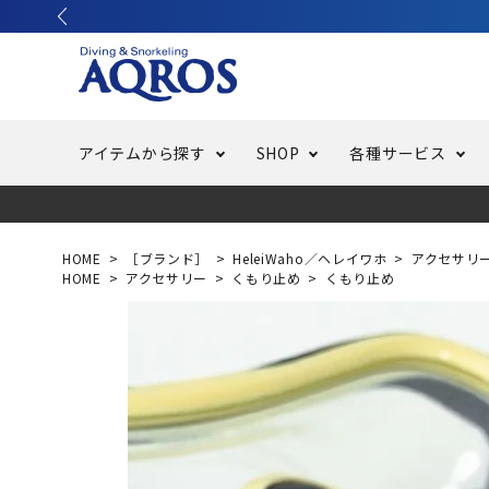
アイテムから探す
SHOP
各種サービス
ラッシュガード・水着・マリンウェア
池袋店／IKEBUKURO
バッテリー交換
ニュース
ご利用ガイド
ウエッ
オーバ
特集
はじめ
HOME
［ブランド］
HeleiWaho／ヘレイワホ
アクセサリ
HOME
アクセサリー
くもり止め
くもり止め
フリースタイルダイビング
でしか
LINE ID連携でお買い物が便利に
スキュ
ちょい
メルマ
バッグ・ケース
求人
ウエイ
スピア・銛（モリ）
スイミ