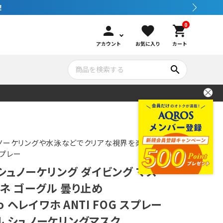
0
person
favorite
shopping_cart
アカウント
お気に入り
カート
search
いて
シュノーケリング
GOOD GOODS
公式LINEについて
水中カメラ機材
ブランド紹介
コンセプト
ノーケリングや水泳などでクリアな視界を楽しむ
プレー
シュノーケリング ダイビング マス
メンテナンサービス・交換用パーツ
ネ ゴーグル 曇り止め
ho ヘレイワホ ANTI FOG スプレー
アウトドア
ル シュノーケリングマスク