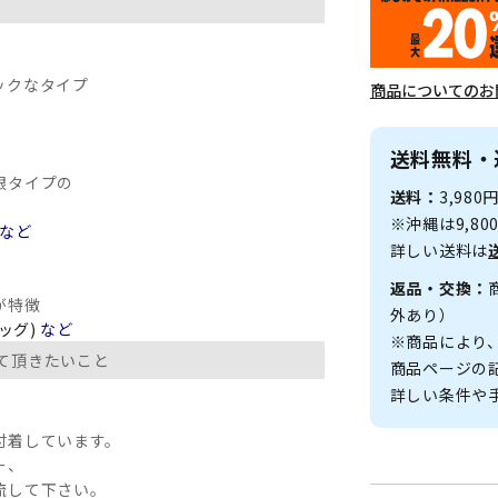
ックなタイプ
商品についてのお
送料無料・
眼タイプの
送料：
3,98
※沖縄は9,8
など
詳しい送料は
返品・交換：
が特徴
外あり）
ッグ)
など
※商品により
て頂きたいこと
商品ページの
詳しい条件や
付着しています。
ー、
流して下さい。