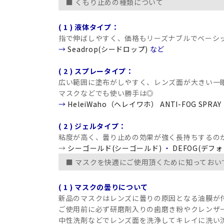
■ くもり止めの種類について
( 1 ) 液体タイプ：
指で伸ばしやすく、価格もリーズナブルでベーシ
→
Seadrop(シードロップ)
など
( 2 ) スプレータイプ：
広い範囲に塗布がしやすく、レンズ面が大きい一
マスクなどでも使い勝手は◎
→
HeleiWaho（ヘレイワホ） ANTI-FOG SPRAY
( 2 ) ジェルタイプ：
粘度が高く、曇り止めの効果が強く長持ちするの
→
シーゴールド(シーゴールド)
・
DEFOG(デフォ
■ マスクを快適にご使用頂くために知っておい
( 1 ) マスクの曇りについて
新品のマスクはレンズに曇りの原因となる油膜が
ご使用前に必ず研磨剤入りの歯磨き粉やクレンザ
中性洗剤などでレンズ面を洗浄してキレイに洗い