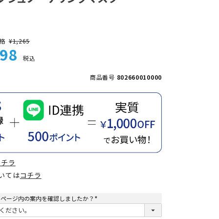
格
¥
1,265
98
税込
商品番号
802660010000
コチラ
ついては
コチラ
てページ内の案内を確認しましたか？
(
必
須