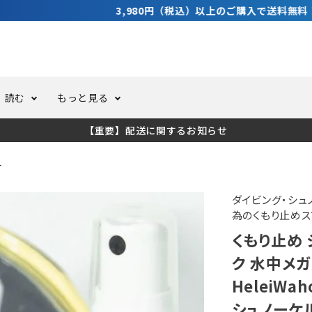
3,980円（税込）以上のご購入で送料無料！
読む
もっと見る
【重要】配送に関するお知らせ
トスーツ
ーホール
ての方へ
ドライスーツ
オーバーホールクーポンにつ
コラム
公式アプリについて
ー
ーバダイビング
足しカスタム
ガ登録
水中ライト・ビデオライト
今コレ愛用してます！
海の遊びをもっと知る
ダイビング・シュ
為のくもり止めス
くもり止め 
ト・ウエイトベルト
アクセサリー
ク 水中メガ
HeleiWa
ング
サーフ
シュノーケ