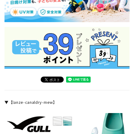
▼【lanze-canaldry-mew】