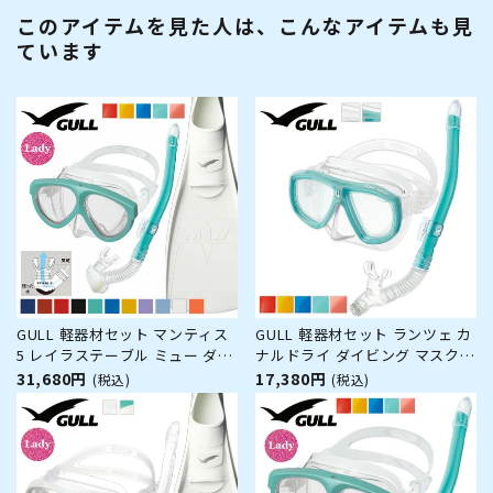
このアイテムを見た人は、こんなアイテムも見
ています
GULL 軽器材セット マンティス
GULL 軽器材セット ランツェ カ
5 レイラステーブル ミュー ダイ
ナルドライ ダイビング マスク
ビング マスク フィン シュノー
と シュノーケル セット 軽器材 2
31,680円
17,380円
(税込)
(税込)
ケル セット 軽器材 3点セット ダ
点セット ダイビングマスク スノ
イビングマスク フルフットフィ
ーケル スキンダイビング スキュ
ン スノーケル スキューバダイビ
ーバダイビング 軽器材 セット
ング 軽器材 セット 【m
【lanze-canaldry】