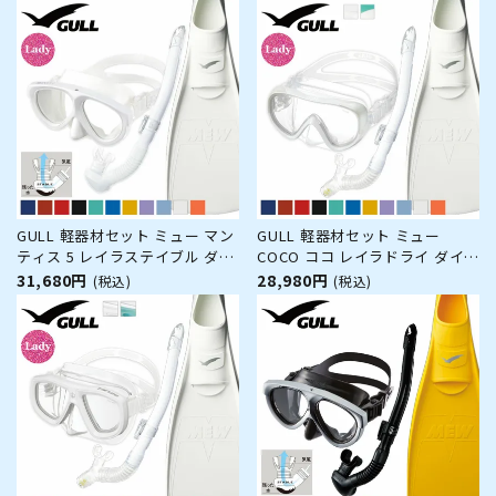
ーケル 軽器材 3点セット レディ
ラドライ ダイビングマスク スノ
ース ダイビングマスク フルフッ
ーケル シュノーケリングセット
トフィン スノーケル スキンダイ
スキューバダイビング 【coco-
ビング スキューバダイビン
leiladry】
GULL 軽器材セット ミュー マン
GULL 軽器材セット ミュー
ティス 5 レイラステイブル ダイ
COCO ココ レイラドライ ダイビ
ビング マスク フィン シュノー
ング マスク フィン シュノーケ
31,680円
28,980円
(税込)
(税込)
ケル セット 軽器材 3点セット ダ
ル セット 軽器材 3点セット レデ
イビングマスク フルフットフィ
ィース ダイビングマスク フルフ
ン スノーケル スキンダイビング
ットフィン スノーケル スキンダ
スキューバダイビング
イビング スキューバダイビ