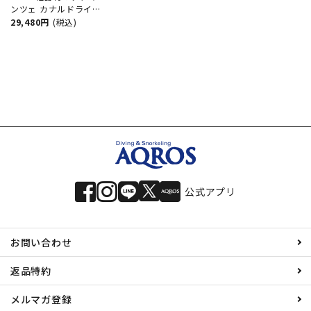
ンツェ カナルドライ
ミュー ダイビング マ
29,480円
(税込)
スク フィン シュノー
ケル セット 軽器材 3点
セット ダイビングマス
ク フルフットフィン
スノーケル スキンダイ
ビング スキューバダイ
ビング 軽器材
公式アプリ
お問い合わせ
返品特約
メルマガ登録