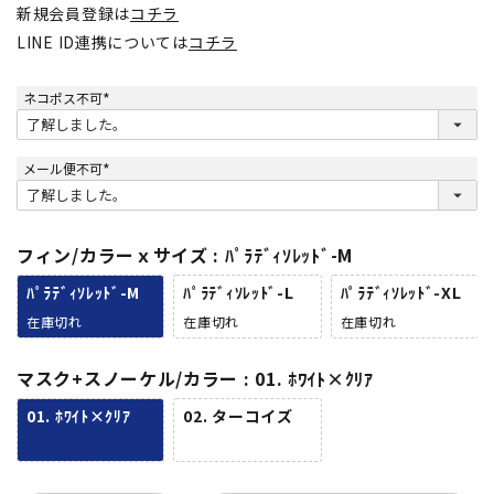
新規会員登録は
コチラ
LINE ID連携については
コチラ
ネコポス不可
(
必
須
)
メール便不可
(
必
須
)
フィン/カラーｘサイズ
ﾊﾟﾗﾃﾞｨｿﾚｯﾄﾞ-M
ﾊﾟﾗﾃﾞｨｿﾚｯﾄﾞ-M
ﾊﾟﾗﾃﾞｨｿﾚｯﾄﾞ-L
ﾊﾟﾗﾃﾞｨｿﾚｯﾄﾞ-XL
在庫切れ
在庫切れ
在庫切れ
マスク+スノーケル/カラー
01. ﾎﾜｲﾄ×ｸﾘｱ
01. ﾎﾜｲﾄ×ｸﾘｱ
02. ターコイズ