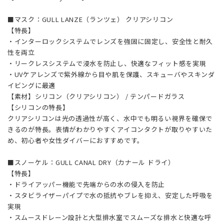
■マスク：GULL LANZE（ランツェ） クリアシリコン
【特長】
・インターロックシステムでレンズを強固に固定し、安全性と耐久
性を両立
・リークレスシステムで浸水を防止し、快適なフィット感を実現
・UVケアレンズで紫外線から目や肌を保護、スキューバやスキンダ
イビングに最適
【素材】シリコン（クリアシリコン） / テンパードガラス
【シリコンの特長】
クリアシリコンは光の透過性が高く、水中でも明るい視界を確保で
きるのが特長。表情がわかりやすくアイコンタクトが取りやすいた
め、初心者や女性ダイバーにおすすめです。
■スノーケル：GULL CANAL DRY（カナール ドライ）
【特長】
・ドライアッパー機能で先端からの水の侵入を防止
・スタビライザーパイプで水の抵抗やブレを抑え、安定した呼吸を
実現
・スムースドレーン設計と大型排水室でスムーズな排水と快適な呼