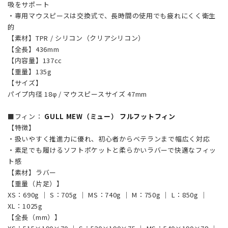
吸をサポート
・専用マウスピースは交換式で、長時間の使用でも疲れにくく衛生
的
【素材】TPR / シリコン（クリアシリコン）
【全長】436mm
【内容量】137cc
【重量】135g
【サイズ】
パイプ内径 18φ / マウスピースサイズ 47mm
■フィン：
GULL MEW（ミュー） フルフットフィン
【特徴】
・扱いやすく推進力に優れ、初心者からベテランまで幅広く対応
・素足でも履けるソフトポケットと柔らかいラバーで快適なフィッ
ト感
【素材】ラバー
【重量（片足）】
XS：690g ｜ S：705g ｜ MS：740g ｜ M：750g ｜ L：850g ｜
XL：1025g
【全長（mm）】