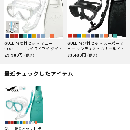
GULL 軽器材セット ミュー
GULL 軽器材セット スーパーミ
COCO ココ レイラドライ ダイビ
ュー マンティス 5 カナールドラ
ング マスク フィン シュノーケ
イ ダイビング マスク フィン シ
29,980円
33,480円
(税込)
(税込)
ル セット 軽器材 3点セット レデ
ュノーケル セット 軽器材 3点セ
ィース ダイビングマスク フルフ
ット ダイビングマスク フルフッ
ットフィン スノーケル スキュー
トフィン スノーケル スキンダイ
最近チェックしたアイテム
バダイビング 軽器材 セット
ビング スキューバダイ
GULL 軽器材セット ラ