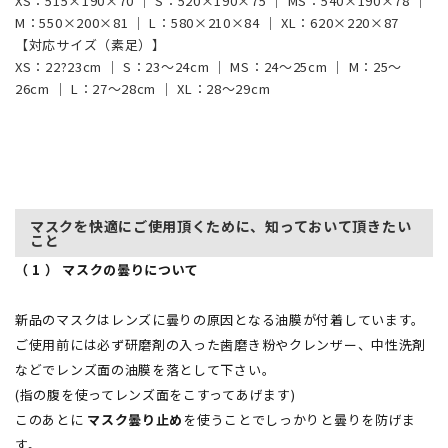
XS：515×190×70 ｜ S：520×190×75 ｜ MS：540×190×78 ｜
M：550×200×81 ｜ L：580×210×84 ｜ XL：620×220×87
【対応サイズ（素足）】
XS：22?23cm ｜ S：23～24cm ｜ MS：24～25cm ｜ M：25～
26cm ｜ L：27～28cm ｜ XL：28～29cm
マスクを快適にご使用頂くために、知っておいて頂きたい
こと
（ 1 ） マスクの曇りについて
新品のマスクはレンズに曇りの原因となる油膜が付着しています。
ご使用前には必ず研磨剤の入った歯磨き粉やクレンザー、中性洗剤
などでレンズ面の油膜を落として下さい。
(指の腹を使ってレンズ面をこすってあげます)
このあとに
マスク曇り止め
を使うことでしっかりと曇りを防げま
す。