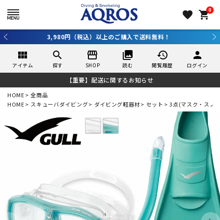
0
favorite
shopping_cart
3,980円（税込）以上のご購入で送料無料！
view_module
search
storefront
collections
history
person
アイテム
探す
SHOP
読む
閲覧履歴
ログイン
【重要】配送に関するお知らせ
HOME
全商品
HOME
スキューバダイビング
ダイビング軽器材
セット
3点(マスク・スノ