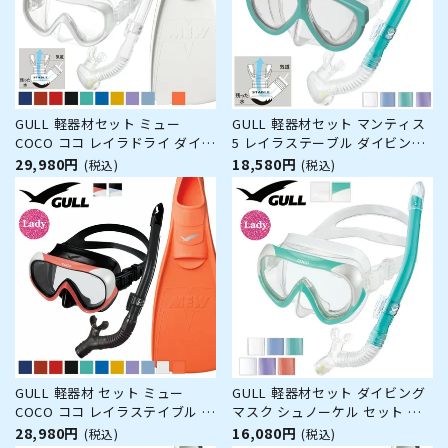
GULL 軽器材セット ミュー
GULL 軽器材セット マンティス
COCO ココ レイラドライ ダイビ
5 レイラステーブル ダイビング
ング マスク フィン シュノーケ
マスク と シュノーケル セット
29,980円
18,580円
(税込)
(税込)
ル セット 軽器材 3点セット レデ
軽器材 2点セット ダイビングマ
ィース ダイビングマスク フルフ
スク スノーケル スキンダイビン
ットフィン スノーケル スキュー
グ スキューバダイビング 軽器材
バダイビング 軽器材 セット
セット 【mantis5-l
GULL 軽器材 セット ミュー
GULL 軽器材セット ダイビング
COCO ココ レイラステイブル ダ
マスク シュノーケル セット 軽
イビング マスク フィン シュノ
器材 2点セット COCO ココ レイ
28,980円
16,080円
(税込)
(税込)