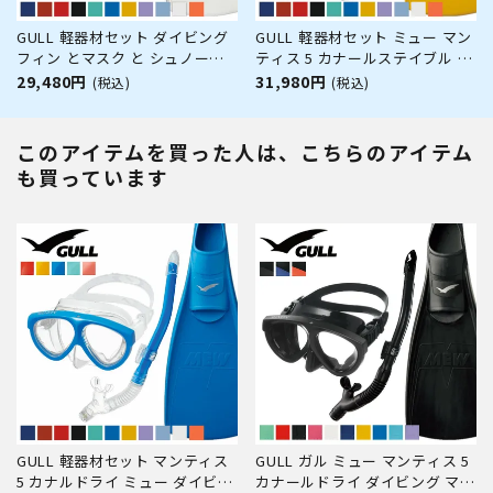
GULL 軽器材セット ダイビング
GULL 軽器材セット ミュー マン
フィン とマスク と シュノーケ
ティス 5 カナールステイブル ダ
ル セット 軽器材 3点 ガル ダイ
イビング マスク フィン シュノ
29,480円
31,980円
(税込)
(税込)
ビングマスク スキンダイビング
ーケル セット 軽器材 3点セット
スキューバダイビング 軽器材 セ
ダイビングマスク フルフットフ
ット 【lanze-leiladry-mew】
ィン スノーケル スキューバダイ
このアイテムを買った人は、こちらのアイテム
ビング 軽器材 セット
も買っています
GULL 軽器材セット マンティス
GULL ガル ミュー マンティス 5
5 カナルドライ ミュー ダイビン
カナールドライ ダイビング マス