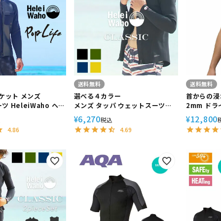
定商品
送料無料
送料無料
ャケット メンズ
選べる４カラー
首からの浸
 HeleiWaho ヘレ
メンズ タッパ ウェットスーツ
2mm ド
Life タッパ おしゃれ
HeleiWaho ヘレイワホ
Worldd
6,270
12,800
¥
¥
込
税込
ダイビング スキンダ
CLASSIC クラシック 1.5mm ジ
ナーベスト
4.86
4.69
UP シュノーケリング
ャケット サーフィン ダイビング
温
SUP シュノーケリング