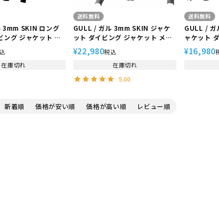
送料無料
送料無料
ル 3mm SKIN ロング
GULL / ガル 3mm SKIN ジャケ
GULL / 
ット ダイビング ジャケット メン
ャケット 
ーバダイビング フリ
ズ スキューバダイビング フリー
メンズ ス
22,980
16,980
¥
¥
込
税込
グ スキンダイビング
ダイビング スキンダイビング マ
リーダイビ
 GW-6668A
在庫切れ
リンスポーツ GW-6666A
在庫切れ
マリンスポー
5.00
新着順
価格が安い順
価格が高い順
レビュー順