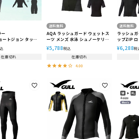
送料無料
送料無料
ラー
AQA ラッシュガード ウェットス
ラッシュガ
ョートジョン タッパ
ーツ メンズ 水泳 シュノーケリン
ップZIP 
ウェットスーツ メン
グ スキューバダイビング マリン
4614 長袖
5,788
6,288
¥
¥
込
税込
税
Waho ヘレイワホ
スポーツ UPF50+ ウェットトッ
ケリング 
1.5mm × 2mm サーフ
在庫切れ
プZIP ショートメンズ2 KW-
在庫切れ
スノーケリ
グ SUP
4613
ード ダイビ
4.00
スポーツ 
いサイズ 
対策