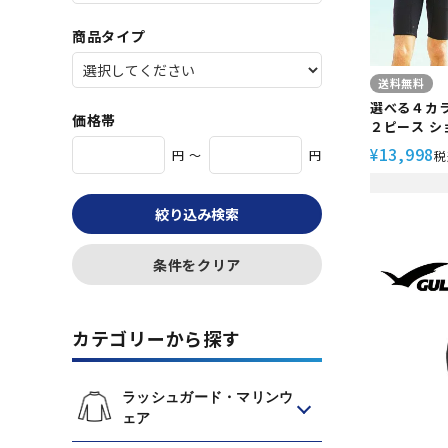
商品タイプ
送料無料
選べる４カ
価格帯
２ピース シ
ジャケット 
13,998
¥
円 ～
円
税
ズ Helei
CLASSIC 
ィン ダイビン
絞り込み検索
条件をクリア
カテゴリーから探す
ラッシュガード・マリンウ
ェア