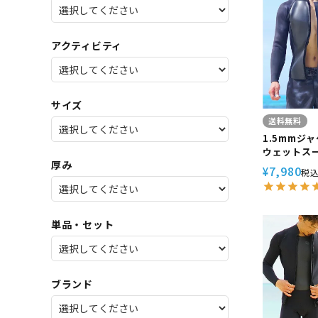
SALE
店舗限
アクティビティ
サイズ
送料無料
1.5mmジ
ウェットスーツ
厚み
イワホ Pop
7,980
¥
税
サーフィン 
イビング S
etc etc
単品・セット
ブランド