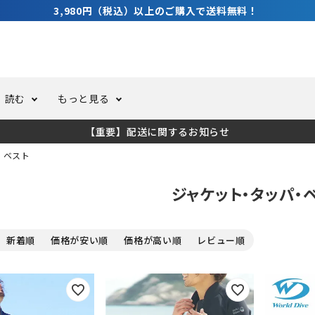
3,980円（税込）以上のご購入で送料無料！
読む
もっと見る
【重要】配送に関するお知らせ
トスーツ
ーホール
ての方へ
ドライスーツ
オーバーホールクーポンにつ
コラム
公式アプリについて
・ベスト
ジャケット・タッパ・
ーバダイビング
足しカスタム
ガ登録
水中ライト・ビデオライト
今コレ愛用してます！
海の遊びをもっと知る
新着順
価格が安い順
価格が高い順
レビュー順
ト・ウエイトベルト
アクセサリー
ング
サーフ