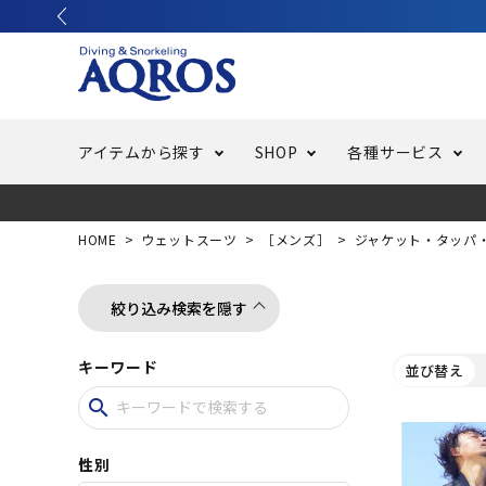
アイテムから探す
SHOP
各種サービス
ラッシュガード・水着・マリンウェア
池袋店／IKEBUKURO
バッテリー交換
ニュース
ご利用ガイド
ウエッ
オーバ
特集
はじめ
HOME
ウェットスーツ
［メンズ］
ジャケット・タッパ
フリースタイルダイビング
でしか
LINE ID連携でお買い物が便利に
スキュ
ちょい
メルマ
絞り込み検索を隠す
キーワード
並び替え
バッグ・ケース
求人
ウエイ
search
スピア・銛（モリ）
スイミ
性別