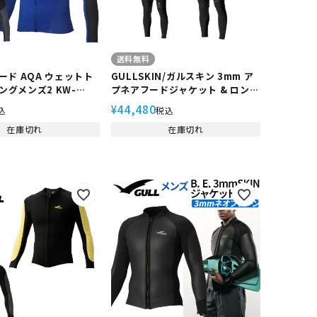
送料無料
ード AQA ウェットト
GULLSKIN/ガルスキン 3mm ア
ロングメンズ2 KW-
プネアフードジャケット & ロング
 男性用 水着 | シュノー
パンツ メンズ GW-6671A ウェ
44,480
¥
込
税込
ラッシュガードメンズ
ットスーツ フリーダイビング ス
ング メンズラッシュガ
在庫切れ
キンダイビング
在庫切れ
ング uvカット マリン
サーフィン ガード 大き
ダイビング用品 紫外線