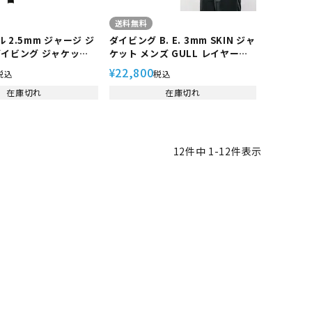
送料無料
ガル 2.5mm ジャージ ジ
ダイビング B. E. 3mm SKIN ジャ
ダイビング ジャケット
ケット メンズ GULL レイヤード
キューバダイビング フ
保温 防風 水中 保温 防風 ソフトス
22,800
¥
税込
税込
ング スキンダイビング
キン素材 ジャージ生地 遠赤外線
ツ GW-6662A
在庫切れ
素材 FIR 体温維持 防寒対策 マリ
在庫切れ
ンスポーツ スイムウェア 男性用
ネオプレーン イノスパンジャージ
海
12
件中
1
-
12
件表示