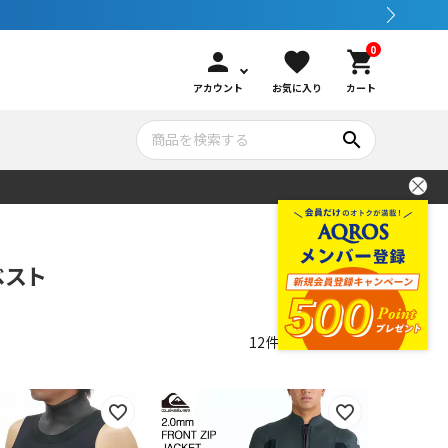
0
person
favorite
shopping_cart
アカウント
お気に入り
カート
search
いて
シュノーケリング
GOOD GOODS
公式LINEについて
ベスト
水中カメラ機材
ブランド紹介
コンセプト
12
件中
1
-
12
件表示
メンテナンサービス・交換用パーツ
アウトドア