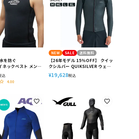
NEW
SALE
送料無料
水を防ぐ
【26年モデル 15％OFF】 クイッ
ライネックベスト メンズ
クシルバー QUIKSILVER ウェッ
ive/ワールドダイブ イン
トスーツ メンズ ジャケット フロ
19,628
¥
税込
税込
 セミドライ 暖かい 保
ントジップ 2mm ループストッパ
4.00
ー 捲れ防止 防水 保温 サーフィン
EVERYDAY SESSIONS 2.0 FZ
LS JKT QWT261706