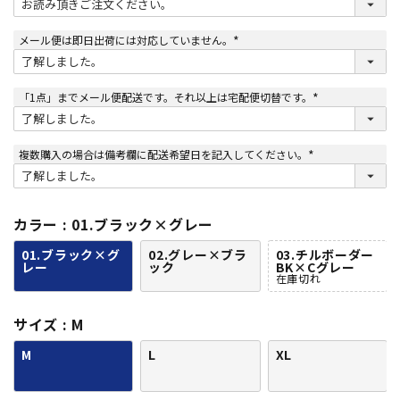
必
須
)
メール便は即日出荷には対応していません。
(
必
須
)
「1点」までメール便配送です。それ以上は宅配便切替です。
(
必
須
)
複数購入の場合は備考欄に配送希望日を記入してください。
(
必
須
)
カラー
01.ブラック×グレー
01.ブラック×グ
02.グレー×ブラ
03.チルボーダー
レー
ック
BK×Cグレー
在庫切れ
サイズ
M
M
L
XL