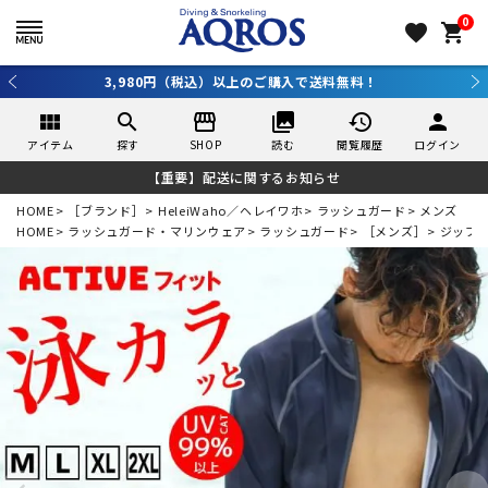
0
favorite
shopping_cart
新規アプリ会員登録で10％OFF！詳しくはコチラ ＞
view_module
search
storefront
collections
history
person
アイテム
探す
SHOP
読む
閲覧履歴
ログイン
【重要】配送に関するお知らせ
HOME
［ブランド］
HeleiWaho／ヘレイワホ
ラッシュガード
メンズ
HOME
ラッシュガード・マリンウェア
ラッシュガード
［メンズ］
ジップ