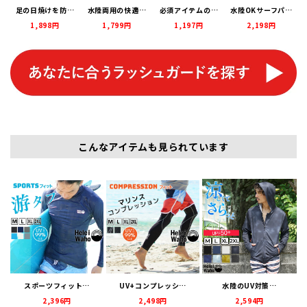
足の日焼けを防…
水陸両用の快適…
必須アイテムの…
水陸OKサーフパ…
1,898円
1,799円
1,197円
2,198円
こんなアイテムも見られています
スポーツフィット…
UV+コンプレッシ…
水陸のUV対策…
2,396円
2,498円
2,594円