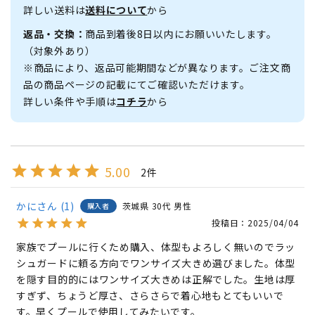
詳しい送料は
送料について
から
返品・交換：
商品到着後8日以内にお願いいたします。
（対象外あり）
※商品により、返品可能期間などが異なります。ご注文商
品の商品ページの記載にてご確認いただけます。
詳しい条件や手順は
コチラ
から
5.00
2
かに
1
茨城県
30代
男性
購入者
投稿日
2025/04/04
家族でプールに行くため購入、体型もよろしく無いのでラッ
シュガードに頼る方向でワンサイズ大きめ選びました。体型
を隠す目的的にはワンサイズ大きめは正解でした。生地は厚
すぎず、ちょうど厚さ、さらさらで着心地もとてもいいで
す。早くプールで使用してみたいです。