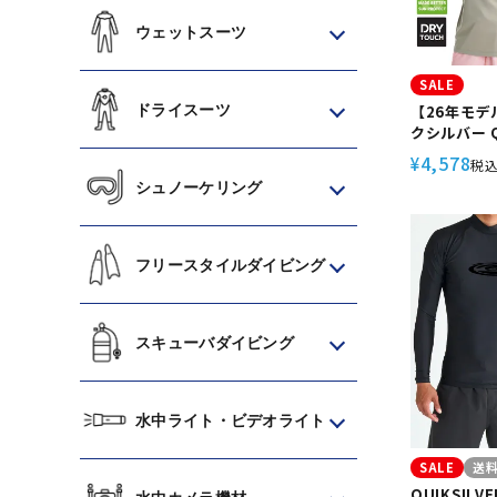
ウェットスーツ
SALE
ドライスーツ
【26年モデル
クシルバー Q
ュガード メン
4,578
¥
税
乾 透けにく
シュノーケリング
ト ドライタ
サーフィン C
QLY26101
フリースタイルダイビング
スキューバダイビング
水中ライト・ビデオライト
SALE
送
QUIKSIL