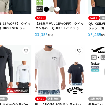
SALE
SALE
送
 15％OFF】 クイッ
【26年モデル 15％OFF】 クイッ
QUIKSI
UIKSILVER ラッシ
クシルバー QUIKSILVER ラッシ
ラッシュガ
ズ 長袖 UPF50+ 速
ュガード メンズ ノースリーブ
タンクトップ
3,358
3,465
¥
¥
込
税込
税
い レギュラーフィッ
UPF50+ 速乾 透けにくい ルーズ
BOX TANK
ッチ ユニセックス 海
フィット ドライタッチ 海 サーフ
カット ス
OMP LOGO LS
ィン トレーニング COMP LOGO
フード無し
3
SL QLY261025
シャツ
料無料
SALE
送料無料
送料無料
VER クイックシルバー
BILLABONG ビラボン ラッシュ
発熱インナ