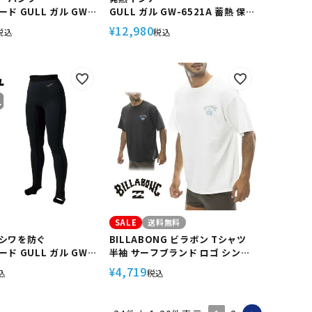
ド GULL ガル GW-
GULL ガル GW-6521A 蓄熱 保温
蓄熱 保温 ユニセックス
ユニセックス WarmdArt
12,980
¥
税込
税込
t
SALE
送料無料
シワを防ぐ
BILLABONG ビラボン Tシャツ
ド GULL ガル GW-
半袖 サーフブランド ロゴ シンプ
UVカット 男女兼用 ユニ
ル サーフ サーフィン 海水浴
4,719
¥
込
税込
PF50+ ダイビング ス
BE011861 SOFTTY TEE
スキューバダイビング
スクーバダイビング サ