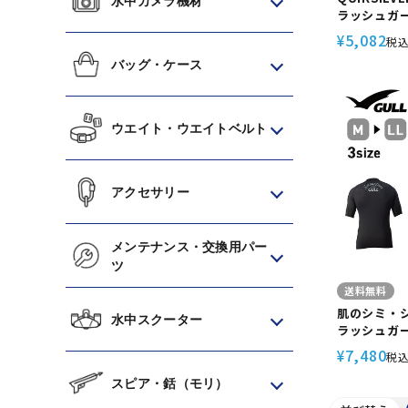
水中カメラ機材
ラッシュガー
TWISTED 
5,082
¥
税
UVカット 
バッグ・ケース
ー フード無
ンナー
ウエイト・ウエイトベルト
アクセサリー
メンテナンス・交換用パー
ツ
送料無料
肌のシミ・
水中スクーター
ラッシュガード
6524A UP
7,480
¥
税
スピア・銛（モリ）