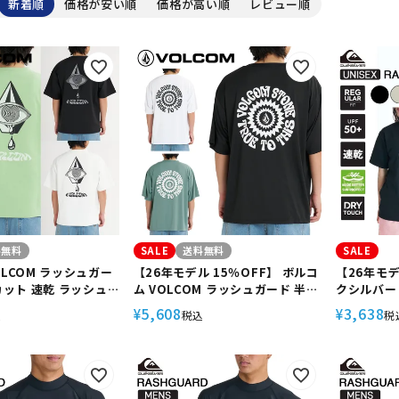
新着順
価格が安い順
価格が高い順
レビュー順
定商品
料無料
SALE
送料無料
SALE
OLCOM ラッシュガー
【26年モデル 15％OFF】 ボルコ
【26年モデ
カット 速乾 ラッシュT
ム VOLCOM ラッシュガード 半袖
クシルバー Q
ITUAL STONE SS
UVカット 速乾 ラッシュTシャツ
ュガード メ
5,608
3,638
¥
¥
込
税込
税
VLY262008
SUN BURST SS RASH TEE
乾 透けに
VLY262001
ト ドライ
サーフィン C
QLY2610