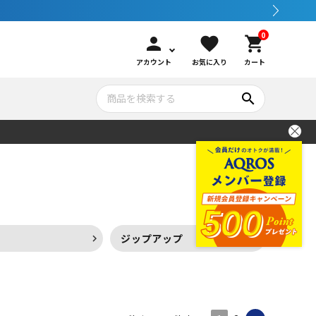
0
person
favorite
shopping_cart
アカウント
お気に入り
カート
search
いて
シュノーケリング
GOOD GOODS
公式LINEについて
水中カメラ機材
ブランド紹介
コンセプト
ー
ジップアップ
メンテナンサービス・交換用パーツ
アウトドア