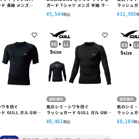
ド 長袖 メンズ
ガード Tシャツ メンズ 半袖 ラッ
ラッシュガー
LR QLY251003 速乾
シュTシャツ SURF FLEX TEE
6522A 
5,544
11,980
¥
¥
込
税込
ストレッチ プルオーバ
BF011858 サーフ サーフィン お
WarmdAr
し ウェットスーツ イ
しゃれ ゆったり 吸水 速乾
送料無料
送料無料
シワを防ぐ
肌のシミ・シワを防ぐ
肌のシミ・
 GULL ガル GW-
ラッシュガード GULL ガル GW-
ラッシュガー
F50 メンズ UVカット
6523A UPF50 メンズ UVカット
6525A 
8,481
8,280
¥
¥
込
税込
税
セックス U
キューバ 
スクーバ 