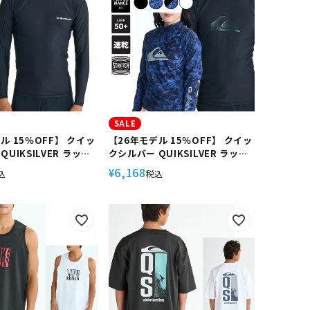
SALE
ル 15％OFF】 クイッ
【26年モデル 15％OFF】 クイッ
UIKSILVER ラッシ
クシルバー QUIKSILVER ラッシ
メンズ 長袖 ハイネック
ュガード メンズ 長袖 ハイネック
6,168
¥
込
税込
 速乾 4WAYストレッチ
UPF50+ 速乾 4WAYストレッチ
 パフォーマンスフィッ
トリコット パフォーマンスフィッ
 海 OMNI LR
ト ユニセックス サーフィン ALL
03
TIME LR QLY261002