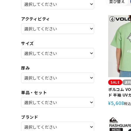
並び替え
SALE
店舗限
アクティビティ
サイズ
厚み
SALE
送
ボルコム V
単品・セット
ド 半袖 UV
シャツ SPIR
5,608
¥
税
RASH TEE 
ブランド