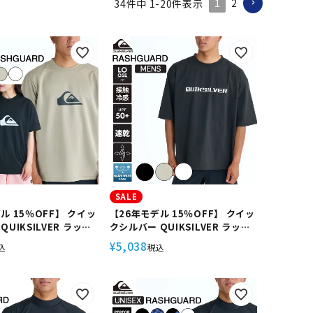
1
2
34
件中
1
-
20
件表示
SALE
ル 15％OFF】 クイッ
【26年モデル 15％OFF】 クイッ
UIKSILVER ラッシ
クシルバー QUIKSILVER ラッシ
ンズ 半袖 UPF50+ 速
ュガード メンズ 半袖 UPF50+ 速
5,038
¥
込
税込
くい レギュラーフィッ
乾 接触冷感 ストレッチ ルーズフ
タッチ ユニセックス 海
ィット 水陸両用 海 街 DOUBLE
OMP LOGO SS
SIDED QSMW SS QLY261015
17