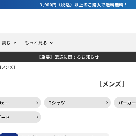
3,980円（税込）以上のご購入で送料無料！
読む
もっと見る
【重要】配送に関するお知らせ
トスーツ
ーホール
ての方へ
ドライスーツ
オーバーホールクーポンにつ
コラム
公式アプリについて
［メンズ］
［メンズ］
ーバダイビング
足しカスタム
ガ登録
水中ライト・ビデオライト
今コレ愛用してます！
海の遊びをもっと知る
tc…
Tシャツ
パーカ
ト・ウエイトベルト
アクセサリー
ガード
ング
サーフ