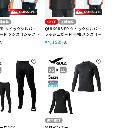
料無料
SALE
送料無料
LVER クイックシルバー
QUIKSILVER クイックシルバー
ード メンズ Tシャツ
ラッシュガード 半袖 メンズ Tシ
 ラッシュT DROP
ャツ ラッシュT GW QUIK DROP
4,158
¥
込
税込
 QLY252018 速乾 UV
SS QLY251014 速乾 UVカット
トレッチ プルオーバー
ストレッチ プルオーバー フード
 体型カバー ラッシュT
無し 体型カバー ラッシュTシャツ
送料無料
ーパンツ
発熱インナー