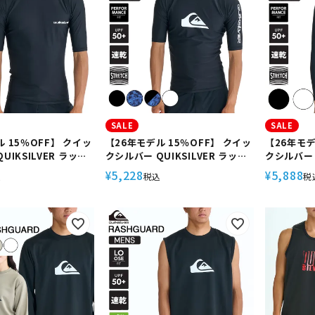
SALE
SALE
 15％OFF】 クイッ
【26年モデル 15％OFF】 クイッ
【26年モデ
UIKSILVER ラッシ
クシルバー QUIKSILVER ラッシ
クシルバー Q
ンズ 半袖 ハイネック
ュガード メンズ 半袖 ハイネック
ュガード 
5,228
5,888
¥
¥
込
税込
税
速乾 4WAYストレッチ
UPF50+ 速乾 4WAYストレッチ
UPF50+
 パフォーマンスフィッ
トリコット パフォーマンスフィッ
トリコット
 海 OMNI SR
ト サーフィン 海 ALL TIME SR
ト サーフィン
7
QLY261006
QLY2610