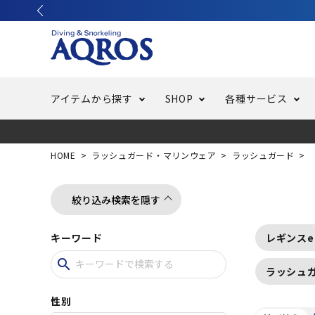
アイテムから探す
SHOP
各種サービス
ラッシュガード・水着・マリンウェア
池袋店／IKEBUKURO
バッテリー交換
ニュース
ご利用ガイド
ウエッ
オーバ
特集
はじめ
HOME
ラッシュガード・マリンウェア
ラッシュガード
フリースタイルダイビング
でしか
LINE ID連携でお買い物が便利に
スキュ
ちょい
メルマ
絞り込み検索を隠す
キーワード
レギンスe
バッグ・ケース
求人
ウエイ
search
ラッシュ
スピア・銛（モリ）
スイミ
性別