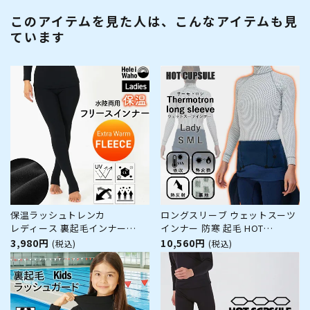
このアイテムを見た人は、こんなアイテムも見
ています
保温ラッシュトレンカ
ロングスリーブ ウェットスーツ
レディース 裏起毛インナー
インナー 防寒 起毛 HOT
HeleiWaho ヘレイワホ 水陸両
CAPSULE ホットカプセル サー
3,980円
10,560円
(税込)
(税込)
用 ウェットスーツ ドライスーツ
モトロン レディース サーフィン
インナーパンツ ダイビング サー
ダイビング ラッシュガード 冬
フィン 防寒 日本製
保温 グッズ ウィンターアイテム