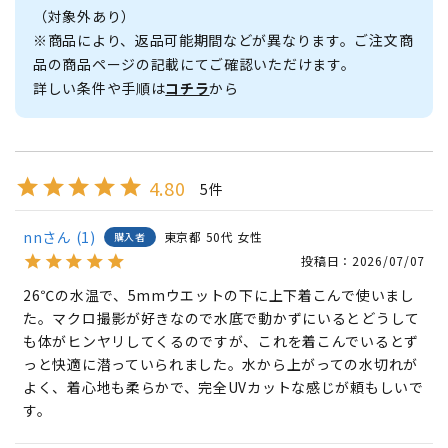
（対象外あり）
※商品により、返品可能期間などが異なります。ご注文商
品の商品ページの記載にてご確認いただけます。
詳しい条件や手順は
コチラ
から
4.80
5
nn
1
東京都
50代
女性
購入者
投稿日
2026/07/07
26℃の水温で、5mmウエットの下に上下着こんで使いまし
た。マクロ撮影が好きなので水底で動かずにいるとどうして
も体がヒンヤリしてくるのですが、これを着こんでいるとず
っと快適に潜っていられました。水から上がっての水切れが
よく、着心地も柔らかで、完全UVカットな感じが頼もしいで
す。