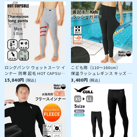
ルオーバー UPF50+ で UVカッ
用 ウェットスーツ ドライスーツ
ト 大きいサイズ 対応 サーフィ
ダイビング サーフィン 防寒 日
ン や ウェットスーツ
本製
ロングパンツ ウェットスーツ イ
こども用（110～160cm）
ンナー 防寒 起毛 HOT CAPSULE
保温ラッシュレギンス キッズ 裏
ホットカプセル サーモトロン メ
起毛インナー HeleiWaho ヘレ
15,840円
3,480円
(税込)
(税込)
ンズ サーフィン ダイビング ラ
イワホ 防寒 日本製 小学生 中学
ッシュガード 冬 保温 グッズ ウ
生 スクール水着 プール スイミ
ィンターアイテム
ング 海