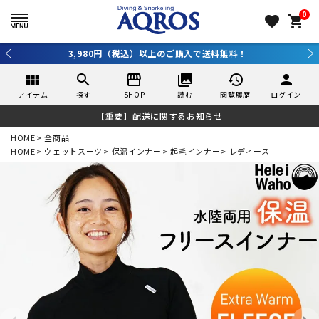
0
favorite
shopping_cart
3,980円（税込）以上のご購入で送料無料！
view_module
search
storefront
collections
history
person
アイテム
探す
SHOP
読む
閲覧履歴
ログイン
【重要】配送に関するお知らせ
HOME
全商品
HOME
ウェットスーツ
保温インナー
起毛インナー
レディース