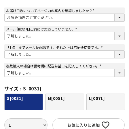
お届け日数についてページ内の案内を確認しましたか？
(
必
須
)
メール便は即日出荷には対応していません。
(
必
須
)
「1点」までメール便配送です。それ以上は宅配便切替です。
(
必
須
)
複数購入の場合は備考欄に配送希望日を記入してください。
(
必
須
)
サイズ
S[0031]
S[0031]
M[0051]
L[0071]
お気に入りに追加