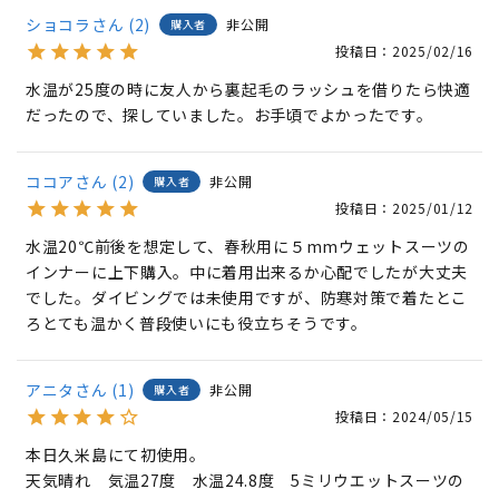
ショコラ
2
非公開
購入者
投稿日
2025/02/16
水温が25度の時に友人から裏起毛のラッシュを借りたら快適
だったので、探していました。お手頃でよかったです。
ココア
2
非公開
購入者
投稿日
2025/01/12
水温20℃前後を想定して、春秋用に５mmウェットスーツの
インナーに上下購入。中に着用出来るか心配でしたが大丈夫
でした。ダイビングでは未使用ですが、防寒対策で着たとこ
ろとても温かく普段使いにも役立ちそうです。
アニタ
1
非公開
購入者
投稿日
2024/05/15
本日久米島にて初使用。

天気晴れ　気温27度　水温24.8度　5ミリウエットスーツの