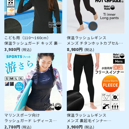
こども用（110～160cm）
保温ラッシュレギンス
保温ラッシュガード キッズ 裏起
メンズ チタンホットカプセル
毛 防寒 HeleiWaho ヘレイワホ
HeleiWaho ヘレイワホ 裏起毛
3,980円
8,980円
(税込)
(税込)
日本製 小学生 中学生 スクール
防寒 ダイビング サーフィン ス
水着 プール 海あそび 男女兼用
キー 日本製
マリンスポーツ向け
保温ラッシュレギンス
ラッシュガード レディース
メンズ 裏起毛インナー
HeleiWaho ヘレイワホ 長袖 プ
HeleiWaho ヘレイワホ 水陸両
2,780円
3,980円
(税込)
(税込)