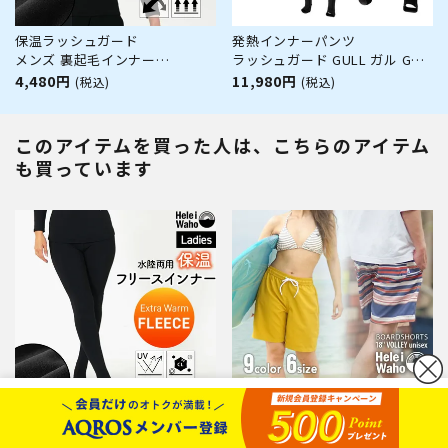
保温ラッシュガード
発熱インナーパンツ
メンズ 裏起毛インナー
ラッシュガード GULL ガル GW-
HeleiWaho ヘレイワホ 水陸両
6522A 蓄熱 保温 ユニセックス
4,480円
11,980円
(税込)
(税込)
用 ウェットスーツ ドライスーツ
WarmdArt
ダイビング サーフィン 防寒 日
本製
このアイテムを買った人は、こちらのアイテム
も買っています
カートボタンへ移動
保温ラッシュトレンカ
サーフパンツ 男女兼用
に移動
レディース 裏起毛インナー
HeleiWaho ヘレイワホ VOLLEY