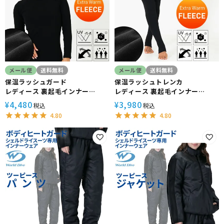
メール便
送料無料
メール便
送料無料
保温ラッシュガード
保温ラッシュトレンカ
レディース 裏起毛インナー
レディース 裏起毛インナー
HeleiWaho ヘレイワホ 水陸両
HeleiWaho ヘレイワホ 水陸両
4,480
3,980
¥
¥
税込
税込
用 ウェットスーツ ドライスーツ
用 ウェットスーツ ドライスーツ
4.80
4.80
ダイビング サーフィン 防寒 日本
インナーパンツ ダイビング サー
製
フィン 防寒 日本製