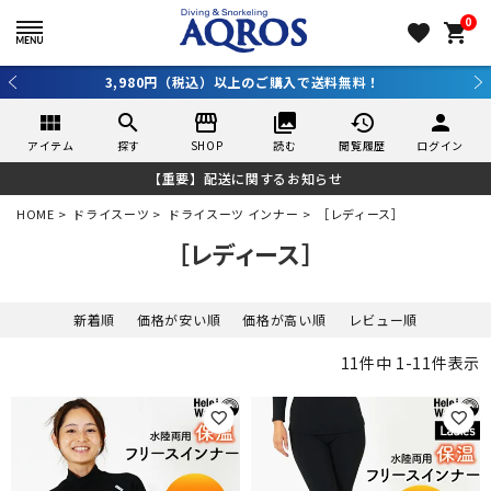
0
favorite
shopping_cart
3,980円（税込）以上のご購入で送料無料！
view_module
search
storefront
collections
history
person
アイテム
探す
SHOP
読む
閲覧履歴
ログイン
【重要】配送に関するお知らせ
HOME
ドライスーツ
ドライスーツ インナー
［レディース］
［レディース］
新着順
価格が安い順
価格が高い順
レビュー順
11
件中
1
-
11
件表示