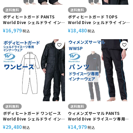
送料無料
送料無料
ボディヒートガード PANTS
ボディヒートガード TOPS
World Dive シェルドライ イン
World Dive シェルドライ イン
ナー パンツ 高機能中綿 3Mシン
ナージャケット トップス 高機能
16,979
18,480
¥
¥
税込
税込
サレート 保温性 速乾性 起毛裏地
中綿 3Mシンサレート 保温性 速
ドライスーツインナー WBHG-
乾性 ナイロン表地 肩補強 起毛裏
3P ワールドダイブ
地 ドライスーツインナー WBHG-
3JK ワールドダイブ
送料無料
送料無料
ボディヒートガード ワンピース
ウィメンズサーマル PANTS
World Dive シェルドライ イン
World Dive ドライスーツ専用
ナー 高機能中綿 3Mシンサレート
インナー 女性用 パンツ 保温 足首
29,480
14,979
¥
¥
税込
税込
保温性 速乾性 ナイロン表地 肩補
ベルクロ 裾ずり上がり防止 ナイ