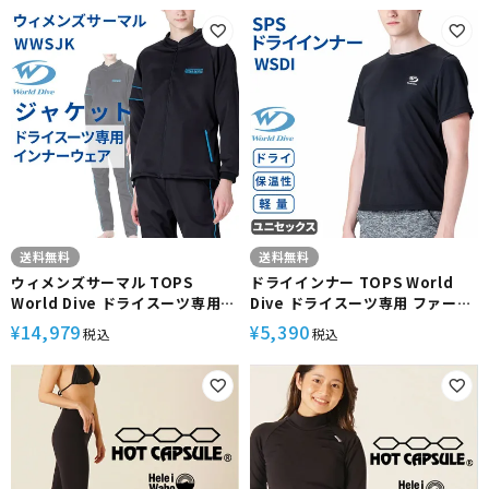
強 起毛裏地 極寒対応 ドライスー
ロン表地 起毛裏地 ドライスーツ
ツインナー WBHG-20P ワールド
インナー WWSP ワールドダイブ
ダイブ
送料無料
送料無料
ウィメンズサーマル TOPS
ドライインナー TOPS World
World Dive ドライスーツ専用
Dive ドライスーツ専用 ファース
インナー 女性用 トップス 保温 ス
トレイヤー インナー 保温 軽量 疎
14,979
5,390
¥
¥
税込
税込
タイリッシュデザイン ナイロン
水性 XAREC繊維 汗冷え軽減 通気
表地 肩補強 起毛裏地 快適 ドライ
ドライスーツインナー WSDI ワー
スーツインナー WWSJK ワール
ルドダイブ
ドダイブ