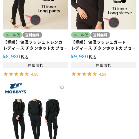
メール便
送料無料
メール便
送料無料
【極暖】保温ラッシュトレンカ
【極暖】保温ラッシュガード
レディース チタンホットカプセ
レディース チタンホットカプセ
ル HeleiWaho ヘレイワホ 裏起
ル HeleiWaho ヘレイワホ 裏起
8,980
9,980
¥
¥
税込
税込
毛 防寒 ダイビング サーフィン ス
毛 防寒 ダイビング サーフィン ス
在庫切れ
在庫切れ
キー 日本製
キー 日本製
4.50
4.50