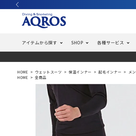
アイテムから探す
SHOP
各種サービス
ラッシュガード・水着・マリンウェア
池袋店／IKEBUKURO
バッテリー交換
ニュース
ご利用ガイド
ウエッ
オーバ
特集
はじめ
HOME
ウェットスーツ
保温インナー
起毛インナー
メン
HOME
全商品
フリースタイルダイビング
でしか
LINE ID連携でお買い物が便利に
スキュ
ちょい
メルマ
バッグ・ケース
求人
ウエイ
スピア・銛（モリ）
スイミ