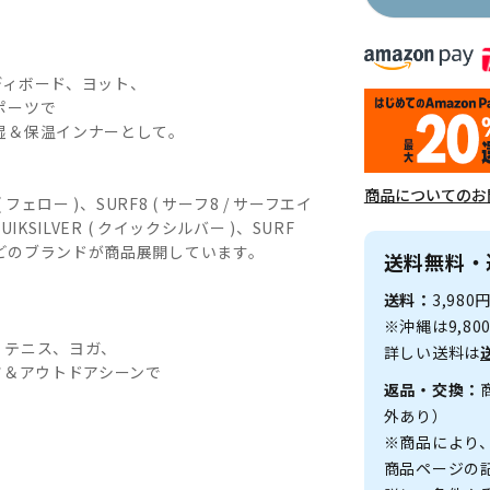
ディボード、ヨット、
ポーツで
湿＆保温インナーとして。
商品についてのお
ェロー )、SURF8 ( サーフ8 / サーフエイ
QUIKSILVER ( クイックシルバー )、SURF
ム )などのブランドが商品展開しています。
送料無料・
送料：
3,98
※沖縄は9,8
、テニス、ヨガ、
詳しい送料は
ツ＆アウトドアシーンで
返品・交換：
外あり）
※商品により
商品ページの