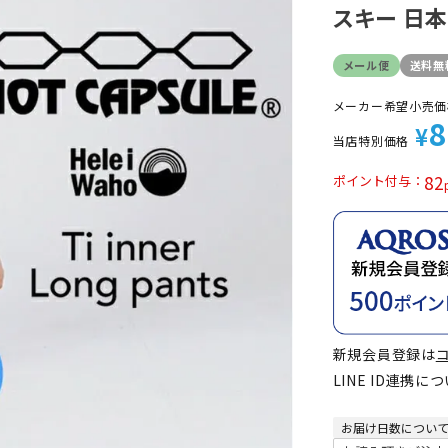
スキー 日
定商品
メール便
送料無
メーカー希望小売価
8
¥
当店特別価格
82
ポイント付与
新規会員登録は
LINE ID連携に
お届け日数につい