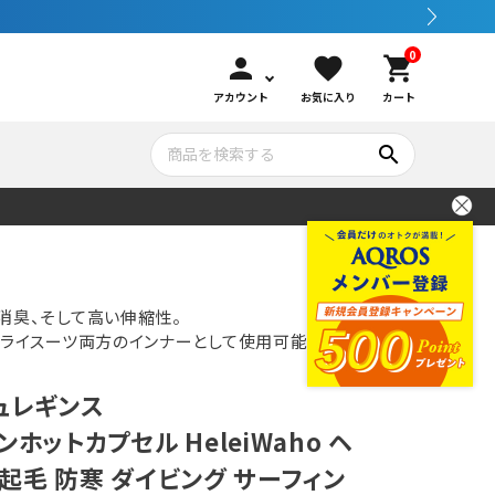
0
person
favorite
shopping_cart
アカウント
お気に入り
カート
search
いて
シュノーケリング
GOOD GOODS
公式LINEについて
水中カメラ機材
ブランド紹介
コンセプト
消臭、そして高い伸縮性。
ドライスーツ両方のインナーとして使用可能なチタ
メンテナンサービス・交換用パーツ
ュレギンス
ンホットカプセル HeleiWaho ヘ
アウトドア
起毛 防寒 ダイビング サーフィン