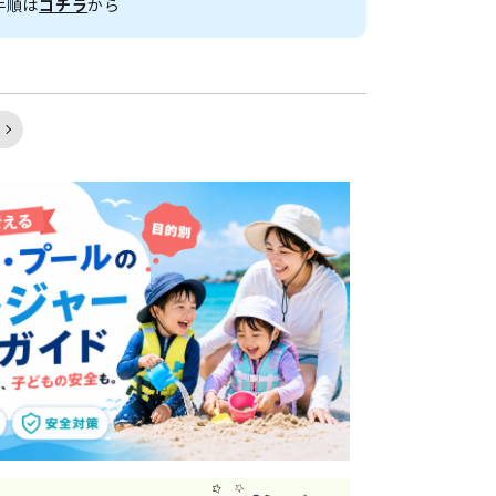
手順は
コチラ
から
く