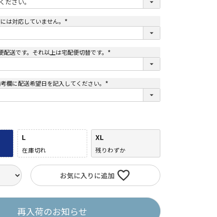
必
須
)
荷には対応していません。
(
必
須
)
便配送です。それ以上は宅配便切替です。
(
必
須
)
備考欄に配送希望日を記入してください。
(
必
須
)
L
XL
在庫切れ
残りわずか
お気に入りに追加
再入荷のお知らせ