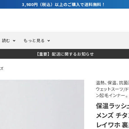
3,980円（税込）以上のご購入で送料無料！
読む
もっと見る
【重要】配送に関するお知らせ
トスーツ
ーホール
ての方へ
ドライスーツ
オーバーホールクーポンにつ
コラム
公式アプリについて
ズ
ーバダイビング
足しカスタム
ガ登録
水中ライト・ビデオライト
今コレ愛用してます！
海の遊びをもっと知る
温熱、保温、抗菌
ウェットスーツ/
ン起毛インナー。
ト・ウエイトベルト
アクセサリー
保温ラッシ
メンズ チタ
ング
サーフ
レイワホ 裏