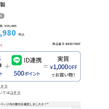
本製
料
格
¥
16,445
,980
税込
商品番号
60357007
コチラ
ついては
コチラ
てページ内の案内を確認しましたか？
(