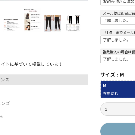
メール便は即日出
「1点」までメール
複数購入の場合は
サイトに基づいて掲載しています
サイズ
M
レギンス
M
在庫切れ
メンズ
％
≫