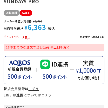
SUNDAYS PRO
送料無料
SALE
メーカー希望小売価格
¥
9,790
6,363
¥
税込
当店特別価格
58
ポイント付与
商品番号
60558849
13時までのご注文で当日出荷 ※土日祝除く
新規会員登録は
コチラ
LINE ID連携については
コチラ
メール便不可