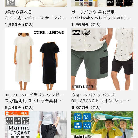
9色から選べる
サーフパンツ 男女兼用
ミドル丈 レディース サーフパン
HeleiWaho ヘレイワホ VOLLEY
ツ 水着 HeleiWaho ヘレイワホ
ボードショーツ ハーフパンツ 大
1,980円
1,959円
(税込)
(税込)
ボードショーツ VOLLEY 水陸両
きいサイズ 水陸両用 体型カバー
用 フィットネス ジムウェア
BILLABONG ビラボン ワンピー
ウォークパンツ メンズ
ス 水陸両用 ストレッチ素材 レ
BILLABONG ビラボン ショート
ディース サーフィン プール マ
パンツ アウトドア キャンプ
5,148円
6,077円
(税込)
(税込)
リンスポーツ UTILITY RASH
ONEPIECE