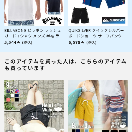
BILLABONG ビラボン ラッシュ
QUIKSILVER クイックシルバー
ガード Tシャツ メンズ 半袖 ラッ
ボードショーツ サーフパンツ サ
シュTシャツ SURF FLEX TEE
ーフショーツ サーフィン メンズ
5,544円
6,578円
(税込)
(税込)
BF011858 サーフ サーフィン お
ジップ付きポケット 水陸両用21
しゃれ ゆったり 吸水 速乾
インチ AQYBS03658 SATURN
SOLID 21
このアイテムを買った人は、こちらのアイテム
も買っています