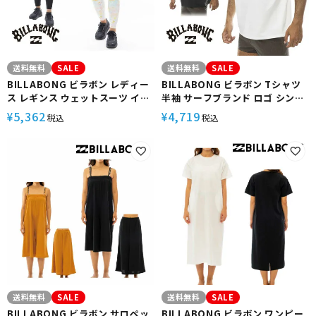
送料無料
SALE
送料無料
SALE
BILLABONG ビラボン レディー
BILLABONG ビラボン Tシャツ
ス レギンス ウェットスーツ イン
半袖 サーフブランド ロゴ シンプ
ナー フィットネス ジム ヨガ ピラ
ル サーフ サーフィン 海水浴
5,362
4,719
¥
¥
税込
税込
ティス おしゃれ かわいい
BE011861 SOFTTY TEE
BE013892 ACTIVE LEGGINGS
送料無料
SALE
送料無料
SALE
BILLABONG ビラボン サロペッ
BILLABONG ビラボン ワンピー