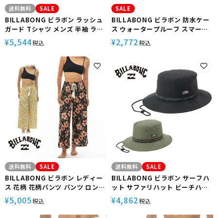
送料無料
SALE
SALE
BILLABONG ビラボン ラッシュ
BILLABONG ビラボン 防水ケー
ガード Tシャツ メンズ 半袖 ラッ
ス ウォータープルーフ スマート
シュTシャツ SURF FLEX TEE
フォン ケース スマホケース
5,544
2,772
¥
¥
税込
税込
BF011858 サーフ サーフィン お
WATERPROOF POACH
しゃれ ゆったり 吸水 速乾
BF011934 防水 耐水 素材 小物入
れ サーフ サーフィン ブランド
送料無料
SALE
送料無料
SALE
BILLABONG ビラボン レディー
BILLABONG ビラボン サーフハ
ス 花柄 花柄パンツ パンツ ロング
ット サファリハット ビーチハッ
パンツ サーフブランド おしゃれ
ト 速乾 撥水加工 軽量 BE011971
5,005
4,862
¥
¥
税込
税込
かわいい BE013870 UTILITY
UTILITY HAT
EASY LONG PANTS