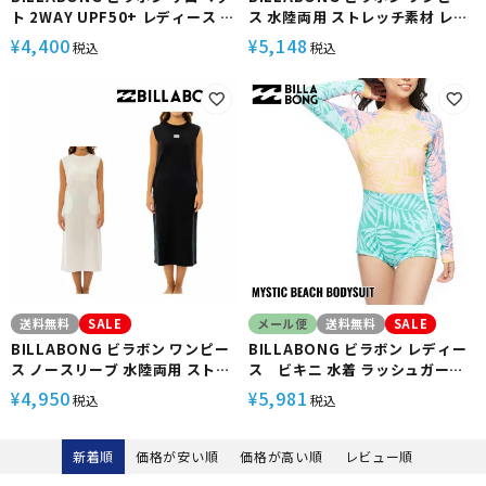
ト 2WAY UPF50+ レディース サ
ス 水陸両用 ストレッチ素材 レデ
ーフィン プール マリンスポーツ
ィース サーフィン プール マリン
4,400
5,148
¥
¥
税込
税込
UTILITY 2WAYALOPETTE
スポーツ UTILITY RASH
ONEPIECE
送料無料
SALE
メール便
送料無料
SALE
BILLABONG ビラボン ワンピー
BILLABONG ビラボン レディー
ス ノースリーブ 水陸両用 ストレ
ス ビキニ 水着 ラッシュガード
ッチ素材 UPF50+ レディース サ
ワンピース ビーチウェア 紫外線
4,950
5,981
¥
¥
税込
税込
ーフィン プール マリンスポーツ
対策 サーフィン サーフィン 長袖
UTILITY RASH TANK
ONEPIECE
新着順
価格が安い順
価格が高い順
レビュー順