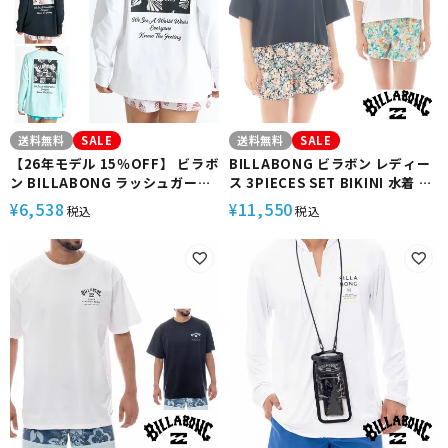
送料無料
SALE
送料無料
SALE
【26年モデル 15％OFF】 ビラボ
BILLABONG ビラボン レディー
ン BILLABONG ラッシュガード
ス 3PIECES SET BIKINI 水着 半
長袖 ストレッチ UVカット
袖Tシャツ サーフショーツ クロッ
6,538
11,550
¥
¥
税込
税込
MORFY SQUARE LOGO LS
プドタンクの3点セット 花柄
TEE RASH BG01C851