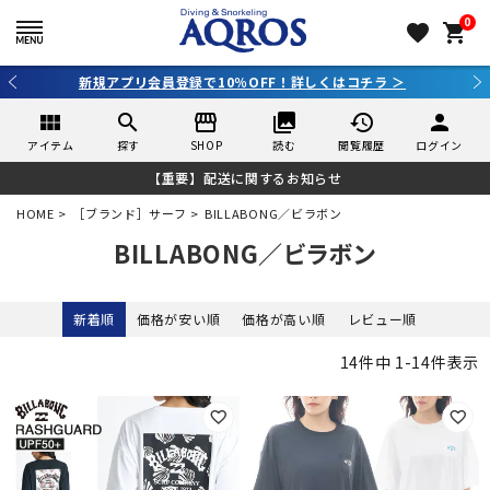
0
favorite
shopping_cart
3,980円（税込）以上のご購入で送料無料！
view_module
search
storefront
collections
history
person
アイテム
探す
SHOP
読む
閲覧履歴
ログイン
【重要】配送に関するお知らせ
HOME
［ブランド］サーフ
BILLABONG／ビラボン
BILLABONG／ビラボン
新着順
価格が安い順
価格が高い順
レビュー順
14
件中
1
-
14
件表示