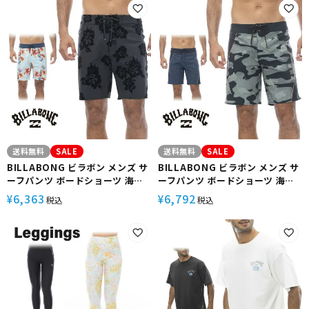
送料無料
SALE
送料無料
SALE
BILLABONG ビラボン メンズ サ
BILLABONG ビラボン メンズ サ
ーフパンツ ボードショーツ 海パ
ーフパンツ ボードショーツ 海パ
ン 海水パンツ 水着 水陸両用 サー
ン 海水パンツ 水着 水陸両用 サー
6,363
6,792
¥
¥
税込
税込
フ サーフィン 海水浴 BE011524
フ サーフィン 海水浴 BE011506
SUNDAYS PRO
CYLINDERS AIRLITE