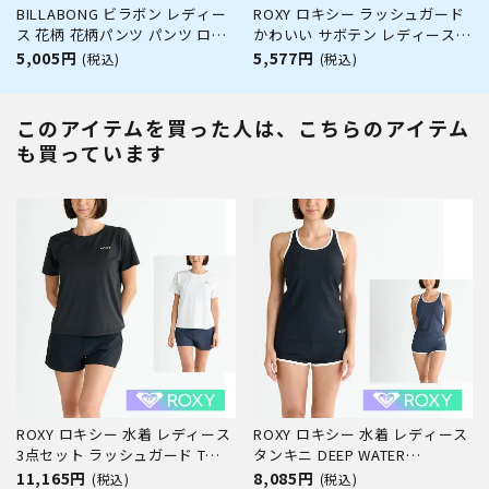
BILLABONG ビラボン レディー
ROXY ロキシー ラッシュガード
ス 花柄 花柄パンツ パンツ ロン
かわいい サボテン レディース
グパンツ サーフブランド おしゃ
uvガード uvカット ワンピース
5,005円
5,577円
(税込)
(税込)
れ かわいい BE013870 UTILITY
体型カバー カバーアップ 水陸両
EASY LONG PANTS
用 プール RLY242016
SUCCULENT PARADISE DRESS
このアイテムを買った人は、こちらのアイテム
も買っています
ROXY ロキシー 水着 レディース
ROXY ロキシー 水着 レディース
3点セット ラッシュガード Tシ
タンキニ DEEP WATER
ャツ ブラトップ サーフパンツ
RSW251001 ラッシュガード サ
11,165円
8,085円
(税込)
(税込)