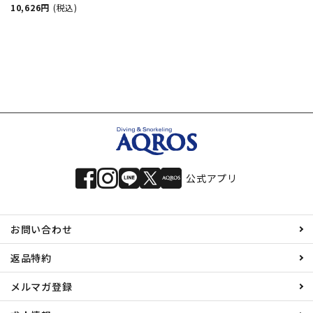
ラッシュガード Tシャ
10,626円
(税込)
ツ ブラトップ サーフ
パンツ ARTSY FLORAL
RSW251010 ラッシュ
ガード 半袖 トップス
ボードショーツ セット
アップ サーフ サーフ
ィン ブランド
公式アプリ
お問い合わせ
返品特約
メルマガ登録