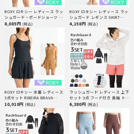
ROXY ロキシー レディース ラッ
ROXY ロキシー レディース ラッ
シュガード・ボードショーツ 2
シュガード レギンス SKIRT
点セット ラッシュTシャツ HEAR
LEGGINGS RLY251046 水陸両用
8,085円
4,158円
(税込)
(税込)
THE WAVES RLY251039 水陸両
体型カバー UVカット 水着 スイ
用 半袖 Tシャツ サーフパンツ セ
ムレギンス トレンカ スカート
ットアップ 水着 サーフ サーフ
型 サーフパンツ サーフ サーフ
ィン ブランド UVカット 体型
ィン ブランド
ROXY ロキシー 水着 レディース
ラッシュガード レディース 上下
3点セット RIBEIRA BRAVA
セット 3点 フード付き 長袖 トレ
BEACH RSW251008 タンクトッ
ンカ サーフパンツ 水着 30代 40
10,010円
6,380円
(税込)
(税込)
プ ボトムス キュロット型 サー
代 50代 体型カバー ゆったり UV
フパンツ セットアップ サーフ
カット 水陸両用 プール 海 ラン
サーフィン ブランド
ニング ヨガ 接触冷感 ヘレイワ
ホ 運動 スポーツ 夏