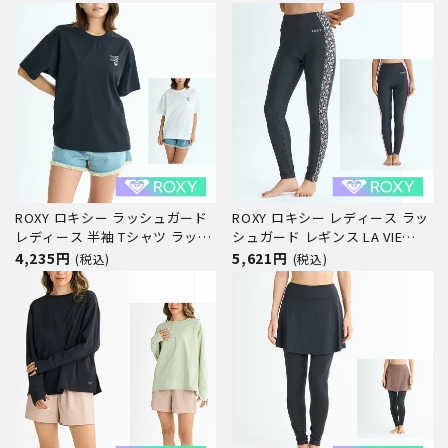
ROXY STEP RSW251002 ラッシ
ーフパンツ セットアップ ウェッ
ュT スポーツブラ ボードショー
トスーツ インナー タンクトップ
ツ セットアップ ウェットスーツ
ボードショーツ サーフ サーフィ
インナー サーフ サーフィン
ン ブランド
ROXY ロキシー ラッシュガード
ROXY ロキシー レディース ラッ
レディース 半袖 Tシャツ ラッシ
シュガード レギンス LA VIE
ュTシャツ HISTORICAL LOGO
LEGGINGS RLY252023 水陸両用
4,235円
5,621円
(税込)
(税込)
LINE RLY252020 水陸両用 体型
体型カバー UVカット 水着 スイ
カバー UVカット 速乾 水着 サー
ムレギンス トレンカ サーフパン
フ サーフィン ブランド
ツ サーフ サーフィン ブランド