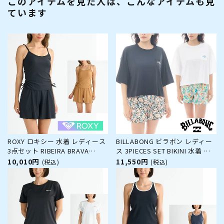
このアイテムを見た人は、こんなアイテムも見
ています
ROXY ロキシー 水着 レディース
BILLABONG ビラボン レディー
3点セット RIBEIRA BRAVA
ス 3PIECES SET BIKINI 水着 半
BEACH RSW251008 タンクトッ
袖Tシャツ サーフショーツ クロ
10,010円
11,550円
(税込)
(税込)
プ ボトムス キュロット型 サー
ップドタンクの3点セット 花柄
フパンツ セットアップ サーフ
サーフィン ブランド