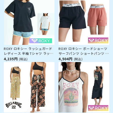
ットアップ 水着 サーフ サーフ
ィン ブランド UVカット 体型
ROXY ロキシー ラッシュガード
ROXY ロキシー ボードショーツ
レディース 半袖 Tシャツ ラッシ
サーフパンツ ショートパンツ レ
ュTシャツ HISTORICAL LOGO
ディース 体型カバー カバーアッ
4,235円
4,504円
(税込)
(税込)
LINE RLY252020 水陸両用 体型
プ 水陸両用 30代 40代 50代 プ
カバー UVカット 速乾 水着 サー
ール RBS242007 SUNSET
フ サーフィン ブランド
WAVES BS