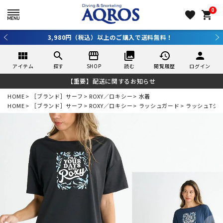
0
favorite
shopping_cart
3,980円（税込）以上のご購入で送料無料！
view_module
search
storefront
collections
history
person
アイテム
探す
SHOP
読む
閲覧履歴
ログイン
【重要】配送に関するお知らせ
HOME
［ブランド］サーフ
ROXY／ロキシー
水着
HOME
［ブランド］サーフ
ROXY／ロキシー
ラッシュガード
ラッシュTシ