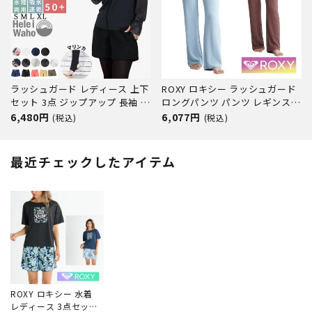
ラッシュガード レディース 上下
ROXY ロキシー ラッシュガード
セット 3点 ジップアップ 長袖 フ
ロングパンツ パンツ レギンス
ードなし トレンカ サーフパンツ
トレンカ マリンカ レディース
6,480円
6,077円
(税込)
(税込)
水着 30代 40代 50代 体型カバー
uvガード UVカット シンプル 体
ゆったり UVカット 水陸両用 プ
型カバー カバーアップ 30代 40
ール 海 ランニング ヨガ 接触冷
代 50代 シュノーケリング プー
最近チェックしたアイテム
感 ヘレイワホ 運
ル インナー RLY24104
ROXY ロキシー 水着
レディース 3点セット