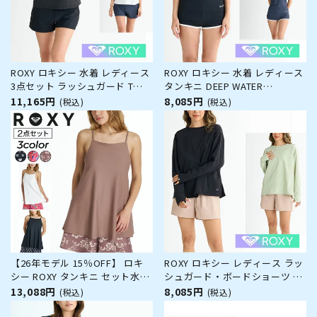
ROXY ロキシー 水着 レディース
ROXY ロキシー 水着 レディース
3点セット ラッシュガード Tシ
タンキニ DEEP WATER
ャツ ブラトップ サーフパンツ
RSW251001 ラッシュガード サ
11,165円
8,085円
(税込)
(税込)
ROXY STEP RSW251002 ラッシ
ーフパンツ セットアップ ウェッ
ュT スポーツブラ ボードショー
トスーツ インナー タンクトップ
ツ セットアップ ウェットスーツ
ボードショーツ サーフ サーフィ
インナー サーフ サーフィン
ン ブランド
【26年モデル 15％OFF】 ロキ
ROXY ロキシー レディース ラッ
シー ROXY タンキニ セット水着
シュガード・ボードショーツ 2
カップ付きキャミ フレアシルエ
点セット ラッシュTシャツ HEAR
13,088円
8,085円
(税込)
(税込)
ット 塩素対応 体型カバー
THE WAVES RLY251039 水陸両
HIBISCUS COVE RSW262005
用 半袖 Tシャツ サーフパンツ セ