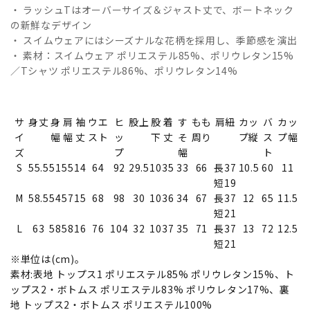
・ ラッシュTはオーバーサイズ＆ジャスト丈で、ボートネック
の新鮮なデザイン
・ スイムウェアにはシーズナルな花柄を採用し、季節感を演出
・ 素材：スイムウェア ポリエステル85%、ポリウレタン15%
／Tシャツ ポリエステル86%、ポリウレタン14%
サ
身丈
身
肩
袖
ウエ
ヒ
股上
股
着
す
もも
肩紐
カッ
バ
カッ
イ
幅
幅
丈
スト
ッ
下
丈
そ
周り
プ縦
ス
プ幅
ズ
プ
幅
ト
S
55.5
51
55
14
64
92
29.5
10
35
33
66
長37
10.5
60
11
短19
M
58.5
54
57
15
68
98
30
10
36
34
67
長37
12
65
11.5
短21
L
63
58
58
16
76
104
32
10
37
35
71
長37
13
72
12.5
短21
※単位は(cm)。
素材:表地 トップス1 ポリエステル85% ポリウレタン15%、ト
ップス2・ボトムス ポリエステル83% ポリウレタン17%、裏
地 トップス2・ボトムス ポリエステル100%