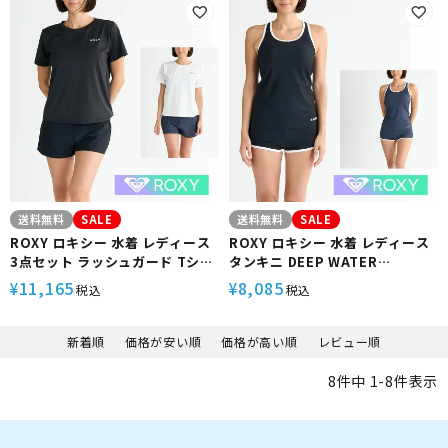
ードショーツ セットアップ サー
フィン ブランド
フ サーフィン ブランド
送料無料
SALE
送料無料
SALE
ROXY ロキシー 水着 レディース
ROXY ロキシー 水着 レディース
3点セット ラッシュガード Tシャ
タンキニ DEEP WATER
ツ ブラトップ サーフパンツ
RSW251001 ラッシュガード サ
11,165
8,085
¥
¥
税込
税込
ROXY STEP RSW251002 ラッ
ーフパンツ セットアップ ウェッ
シュT スポーツブラ ボードショー
トスーツ インナー タンクトップ
ツ セットアップ ウェットスーツ
ボードショーツ サーフ サーフィ
新着順
価格が安い順
価格が高い順
レビュー順
インナー サーフ サーフィン ブラ
ン ブランド
ンド
8
件中
1
-
8
件表示