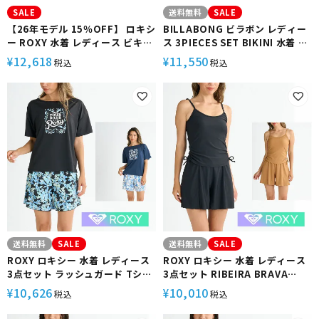
SALE
送料無料
SALE
【26年モデル 15％OFF】 ロキシ
BILLABONG ビラボン レディー
ー ROXY 水着 レディース ビキニ
ス 3PIECES SET BIKINI 水着 半
ハイウエスト 塩素対応 UVカット
袖Tシャツ サーフショーツ クロッ
12,618
11,550
¥
¥
税込
税込
Vネック ずれにくい 裏地付 サー
プドタンクの3点セット 花柄
フィン ビーチ プール アクティブ
SAND FLOW RSW261003
送料無料
SALE
送料無料
SALE
ROXY ロキシー 水着 レディース
ROXY ロキシー 水着 レディース
3点セット ラッシュガード Tシャ
3点セット RIBEIRA BRAVA
ツ ブラトップ サーフパンツ
BEACH RSW251008 タンクトッ
10,626
10,010
¥
¥
税込
税込
ARTSY FLORAL RSW251010
プ ボトムス キュロット型 サーフ
ラッシュガード 半袖 トップス ボ
パンツ セットアップ サーフ サー