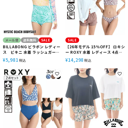
メール便
送料無料
SALE
SALE
BILLABONG ビラボン レディー
【26年モデル 15％OFF】 ロキシ
ス ビキニ 水着 ラッシュガード
ー ROXY 水着 レディース 4点セ
ワンピース ビーチウェア 紫外線
ット ラッシュT ボードショーツ
5,981
14,298
¥
¥
税込
税込
対策 サーフィン サーフィン 長袖
ビキニ 塩素対応 UVカット 水陸両
用 体型カバー ビーチ プール アウ
トドア 2026 新作 3 CORAL
DAYS RSW261007