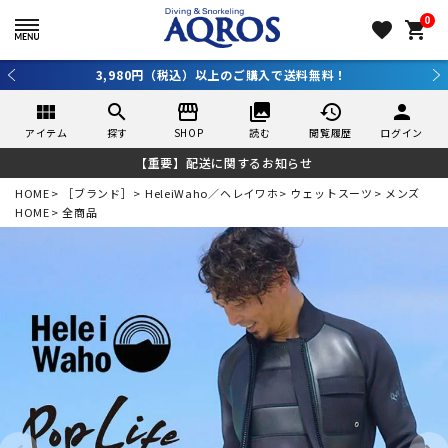
0
favorite
shopping_cart
新規アプリ会員登録で10％OFF！詳しくはコチラ ＞
view_module
search
storefront
collections
history
person
アイテム
探す
SHOP
読む
閲覧履歴
ログイン
【重要】配送に関するお知らせ
HOME
［ブランド］
HeleiWaho／ヘレイワホ
ウェットスーツ
メンズ
HOME
全商品