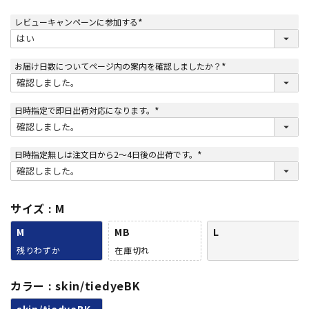
レビューキャンペーンに参加する
(
必
須
)
お届け日数についてページ内の案内を確認しましたか？
(
必
須
)
日時指定で即日出荷対応になります。
(
必
須
)
日時指定無しは注文日から2～4日後の出荷です。
(
必
須
)
サイズ
M
M
MB
L
残りわずか
在庫切れ
カラー
skin/tiedyeBK