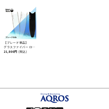
【ブレード単品】
グラスファイバー ロン
グフィン フリーダイビ
21,800円
(税込)
ング フィン leaderfins
リーダーフィン
HeleiWaho ヘレイワホ
kanani カナニ フルフ
ットフィン 素潜り ス
ピアフィッシング ブレ
ードのみ