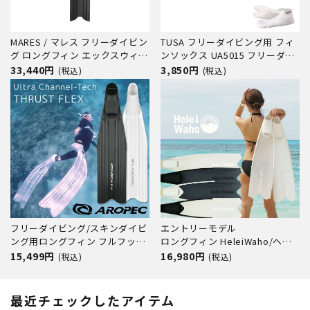
MARES / マレス フリーダイビン
TUSA フリーダイビング用 フィ
グ ロングフィン エックスウィン
ンソックス UA5015 フリーダイ
グ PRO ダイビング 軽器材 フ
ビング スキンダイビング ダイビ
33,440円
3,850円
(税込)
(税込)
リーダイビング スキューバ スキ
ング 素潜り
ューバダイビング
フリーダイビング/スキンダイビ
エントリーモデル
ング用ロングフィン フルフット
ロングフィン HeleiWaho/ヘレ
タイプ【FFL Ultra Channel-
イワホ kanani カナニ スキンダ
15,499円
16,980円
(税込)
(税込)
Tech PP THRUST FLEX / ロング
イビング フリーダイビング スピ
フィン (足ひれ)】AROPEC(アロ
アフィッシング
ペック)
最近チェックしたアイテム