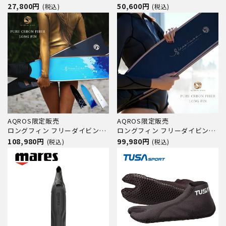
ケット付き グラスファイバー製
ポーツ フィン 足ヒレ フリーダ
27,800円
50,600円
(税込)
(税込)
【kanani - Superdive 】 Hele i
イビング スキンダイビング ダイ
Waho(ヘレイワホ)
ビング 素潜り ブレード
AQROS限定販売
AQROS限定販売
ロングフィン フリーダイビング
ロングフィン フリーダイビング
SIRENIANA シレニアナ フルフッ
SIRENIANA シレニアナ フルフッ
108,980円
99,980円
(税込)
(税込)
トフィン カーボンフィン
トフィン カーボンフィン