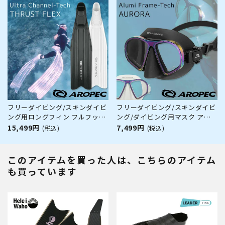
トフィン カーボンフィン
リーダイビング スキューバ スキ
ューバダイビング
フリーダイビング/スキンダイビ
フリーダイビング/スキンダイビ
ング用ロングフィン フルフット
ング/ダイビング用マスク アル
タイプ【FFL Ultra Channel-
ミフレーム オーロラ加工 曇り止
15,499円
7,499円
(税込)
(税込)
Tech PP THRUST FLEX / ロング
め加工フィルム付【M2 Alumi
フィン (足ひれ)】AROPEC(アロ
Frame-Tech AURORA / フリー
ペック)
ダイビングマスク】AROPEC(ア
このアイテムを買った人は、こちらのアイテム
ロペック)
も買っています