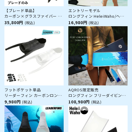
【ブレード単品】
エントリーモデル
カーボン×グラスファイバー ロ
ロングフィン HeleiWaho/ヘレ
ングフィン フリーダイビング フ
イワホ kanani カナニ スキンダ
35,800円
16,980円
(税込)
(税込)
ィン leaderfins リーダーフィン
イビング フリーダイビング スピ
HeleiWaho ヘレイワホ kanani
アフィッシング
カナニ フルフットフィン 素潜り
スピアフィッシング ブレードの
み
フットポケット単品
AQROS限定販売
リーダーフィン カーボンロング
ロングフィン フリーダイビング
フィン スキンダイビング フリー
SIRENIANA シレニアナ フルフッ
9,980円
108,980円
(税込)
(税込)
ダイビング フィン フルフットフ
トフィン カーボンフィン
ィン 素潜り スピアフィッシング