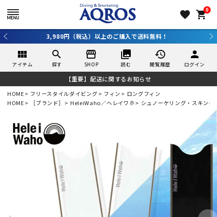
0
favorite
shopping_cart
3,980円（税込）以上のご購入で送料無料！
view_module
search
storefront
collections
history
person
アイテム
探す
SHOP
読む
閲覧履歴
ログイン
【重要】配送に関するお知らせ
HOME
フリースタイルダイビング
フィン
ロングフィン
HOME
［ブランド］
HeleiWaho／ヘレイワホ
シュノーケリング・スキンダ