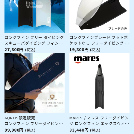
ロングフィン フリー ダイビング
ロングフィンブレード フットポ
スキューバダイビング フィンポ
ケットなし フリーダイビング ス
ケット付き グラスファイバー製
キューバダイビング グラスファ
27,800円
19,800円
(税込)
(税込)
【kanani - Superdive 】 Hele i
イバー製 【kanani - Superdive
Waho(ヘレイワホ)
】 Hele i Waho(ヘレイワホ)
AQROS限定販売
MARES / マレス フリーダイビン
ロングフィン フリーダイビング
グ ロングフィン エックスウィン
SIRENIANA シレニアナ フルフッ
グ PRO ダイビング 軽器材 フ
99,980円
33,440円
(税込)
(税込)