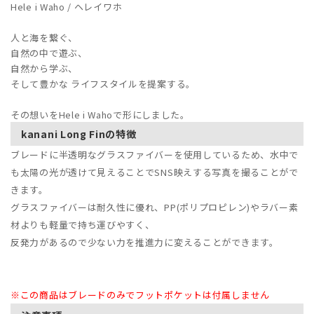
Hele i Waho / ヘレイワホ
人と海を繋ぐ、
自然の中で遊ぶ、
自然から学ぶ、
そして豊かな ライフスタイルを提案する。
その想いをHele i Wahoで形にしました。
kanani Long Finの特徴
ブレードに半透明なグラスファイバーを使用しているため、水中で
も太陽の光が透けて見えることでSNS映えする写真を撮ることがで
きます。
グラスファイバーは耐久性に優れ、PP(ポリプロピレン)やラバー素
材よりも軽量で持ち運びやすく、
反発力があるので少ない力を推進力に変えることができます。
※この商品はブレードのみでフットポケットは付属しません