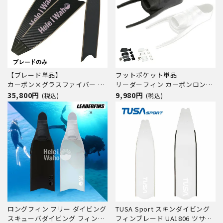
【ブレード単品】
フットポケット単品
カーボン×グラスファイバー ロ
リーダーフィン カーボンロング
ングフィン フリーダイビング フ
フィン スキンダイビング フリー
35,800円
9,980円
(税込)
(税込)
ィン leaderfins リーダーフィン
ダイビング フィン フルフットフ
HeleiWaho ヘレイワホ kanani
ィン 素潜り スピアフィッシング
カナニ フルフットフィン 素潜り
スピアフィッシング ブレードの
み
ロングフィン フリー ダイビング
TUSA Sport スキンダイビング
スキューバダイビング フィンポ
フィンブレード UA1806 ツサス