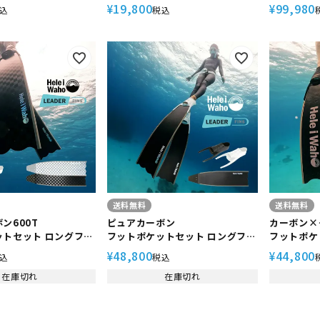
ューバダイビング グラスファイバ
SIRENI
19,800
99,980
¥
¥
込
税込
ー製 【kanani - Superdive 】
ト
Hele i Waho(ヘレイワホ)
送料無料
送料無料
ン600T
ピュアカーボン
カーボン×
ットセット ロングフィ
フットポケットセット ロングフィ
フットポケ
Waho ヘレイワホ
ン HeleiWaho ヘレイワホ
ン Helei
48,800
44,800
¥
¥
込
税込
カナニ スキンダイビング
kanani カナニ スキンダイビング
kanani
ビング
在庫切れ
フリーダイビング
在庫切れ
スキンダイ
フィン純正フットポケ
【リーダーフィン純正フットポケ
グ
ット】
【リーダー
ット】