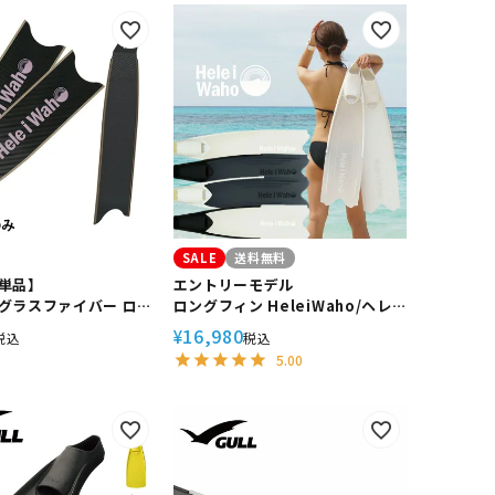
SALE
送料無料
単品】
エントリーモデル
グラスファイバー ロン
ロングフィン HeleiWaho/ヘレ
フリーダイビング フィ
イワホ kanani カナニ スキンダイ
16,980
¥
税込
税込
rfins リーダーフィン
ビング フリーダイビング スピア
5.00
ho ヘレイワホ kanani
フィッシング
ルフットフィン 素潜り
ッシング ブレードのみ