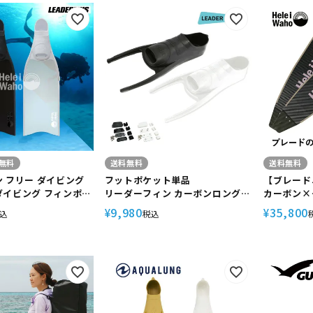
定商品
無料
送料無料
送料無料
 フリー ダイビング
フットポケット単品
【ブレード
ダイビング フィンポケ
リーダーフィン カーボンロングフ
カーボン×
ラスファイバー製
ィン スキンダイビング フリーダ
グフィン 
9,980
35,800
¥
¥
込
税込
 Superdive 】 Hele
イビング フィン フルフットフィ
ン leade
ヘレイワホ)
ン 素潜り スピアフィッシング
HeleiWa
カナニ フ
スピアフィ