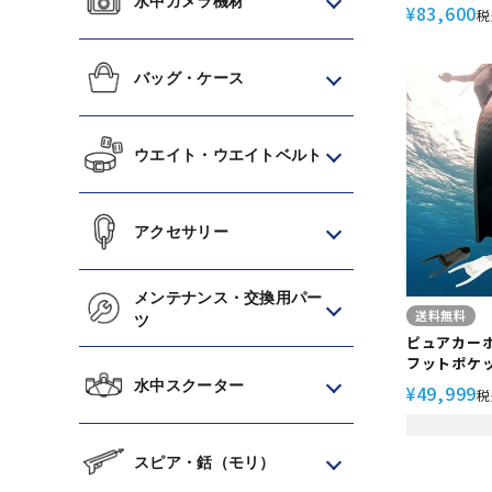
水中カメラ機材
グ 軽器材
83,600
¥
税
バッグ・ケース
ウエイト・ウエイトベルト
アクセサリー
メンテナンス・交換用パー
送料無料
ツ
ピュアカーボ
フットポケ
ン Helei
水中スクーター
49,999
¥
税
kanani 
フリーダイ
【リーダー
スピア・銛（モリ）
ット】