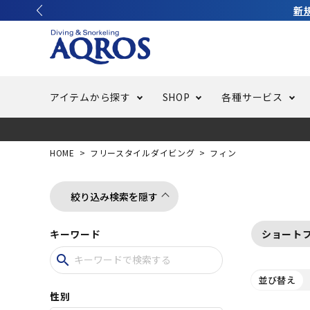
新
アイテムから探す
SHOP
各種サービス
ラッシュガード・水着・マリンウェア
池袋店／IKEBUKURO
バッテリー交換
ニュース
ご利用ガイド
ウエッ
オーバ
特集
はじめ
HOME
フリースタイルダイビング
フィン
フリースタイルダイビング
でしか
LINE ID連携でお買い物が便利に
スキュ
ちょい
メルマ
絞り込み検索を隠す
キーワード
ショート
バッグ・ケース
求人
ウエイ
search
並び替え
スピア・銛（モリ）
スイミ
性別