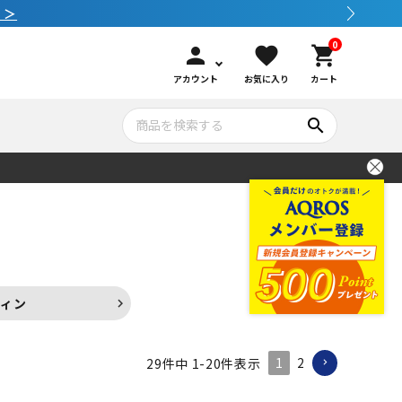
 ＞
0
person
favorite
shopping_cart
アカウント
お気に入り
カート
search
いて
シュノーケリング
GOOD GOODS
公式LINEについて
水中カメラ機材
ブランド紹介
コンセプト
フィン
メンテナンサービス・交換用パーツ
1
2
29
件中
1
-
20
件表示
アウトドア