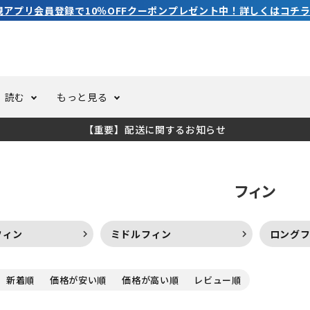
規アプリ会員登録で10％OFFクーポンプレゼント中！詳しくはコチラ
読む
もっと見る
【重要】配送に関するお知らせ
トスーツ
ーホール
ての方へ
ドライスーツ
オーバーホールクーポンにつ
コラム
公式アプリについて
フィン
ーバダイビング
足しカスタム
ガ登録
水中ライト・ビデオライト
今コレ愛用してます！
海の遊びをもっと知る
フィン
ミドルフィン
ロング
ト・ウエイトベルト
アクセサリー
新着順
価格が安い順
価格が高い順
レビュー順
ング
サーフ