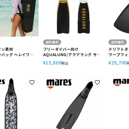
送料無料
送料無料
リン素材
フリーダイバー向け
ドリフトダ
バッグ ヘレイワ
AQUALUNG/アクアラング サイ
ワープフィン
Waho フリーダイビン
クロンエックス 素潜り フリー
ズ GF-2
15,800
29,700
¥
¥
込
税込
イビング 素潜り フィ
ダイビング スキューバダイビン
リフトダイ
グ