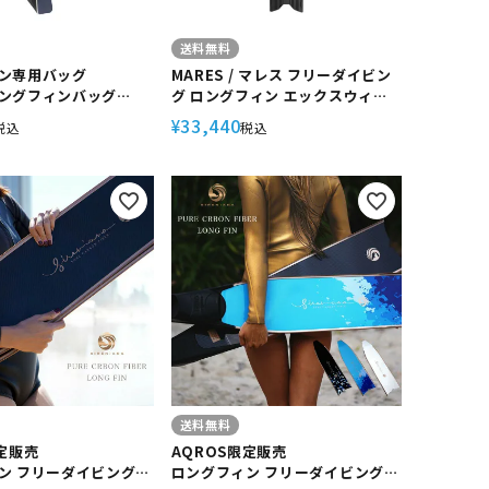
送料無料
ン専用バッグ
MARES / マレス フリーダイビン
ングフィンバッグ
グ ロングフィン エックスウィン
/ マレス フリーダイビン
グ PRO ダイビング 軽器材 フリ
33,440
¥
税込
税込
ッグ
ーダイビング スキューバ スキュ
ーバダイビング
送料無料
定販売
AQROS限定販売
ン フリーダイビング
ロングフィン フリーダイビング