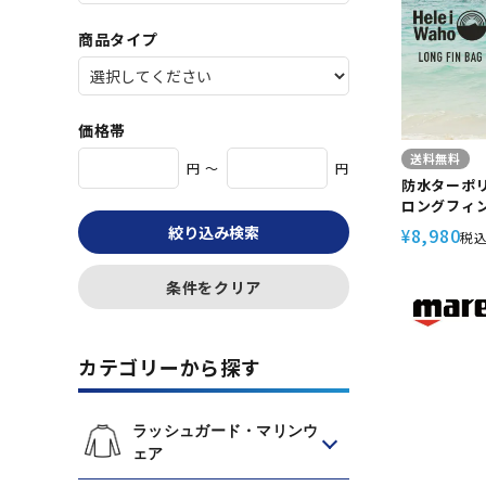
商品タイプ
価格帯
送料無料
円 ～
円
防水ターポ
ロングフィン
ホ/Helei
絞り込み検索
8,980
¥
税
グ スキンダ
ンバッグ
条件をクリア
カテゴリーから探す
ラッシュガード・マリンウ
ェア