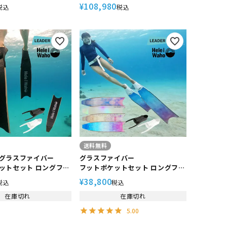
ANA シレニアナ フルフッ
SIRENIANA シレニアナ フルフッ
108,980
¥
税込
税込
フィン カーボンフィン
トフィン カーボンフィン
送料無料
グラスファイバー
グラスファイバー
ットセット ロングフィ
フットポケットセット ロングフィ
Waho ヘレイワホ
ン HeleiWaho ヘレイワホ
38,800
¥
税込
税込
 カナニ グラスファイバー
kanani カナニ スキンダイビング
ビング フリーダイビン
在庫切れ
フリーダイビング
在庫切れ
【リーダーフィン純正フットポケ
5.00
フィン純正フットポケ
ット】