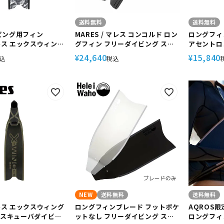
送料無料
送料無料
ビング用フィン
MARES / マレス コンコルド ロン
ロングフィ
マレス エックスウィング
グフィン フリーダイビング スク
アセントロ
20417 スキューバダ
ーバダイビング
MARES 
24,640
15,840
¥
¥
込
税込
リーダイビング
グ ギアバ
NEW
送料無料
送料無料
マレス エックスウィング
ロングフィンブレード フットポケ
AQROS限
22 スキューバダイビン
ットなし フリーダイビング スキ
ロングフィ