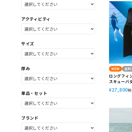
SALE
店舗限
アクティビティ
サイズ
厚み
NEW
送料
ロングフィン
スキューバ
ット付き グ
27,800
¥
税
【kanani -
単品・セット
i Waho(
ブランド