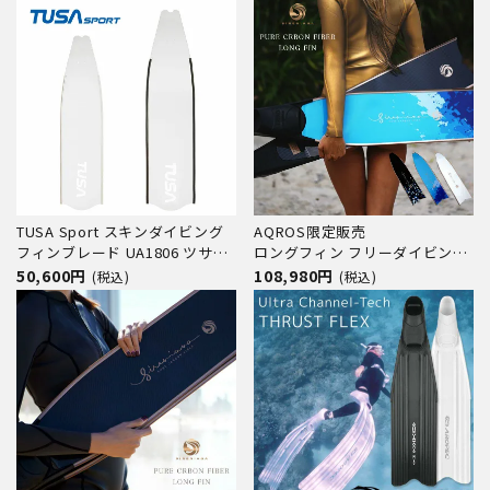
HeleiWaho ヘレイワホ kanani
カナニ フルフットフィン 素潜り
スピアフィッシング ブレードの
み
TUSA Sport スキンダイビング
AQROS限定販売
フィンブレード UA1806 ツサス
ロングフィン フリーダイビング
ポーツ フィン 足ヒレ フリーダ
SIRENIANA シレニアナ フルフッ
50,600円
108,980円
(税込)
(税込)
イビング スキンダイビング ダイ
トフィン カーボンフィン
ビング 素潜り ブレード