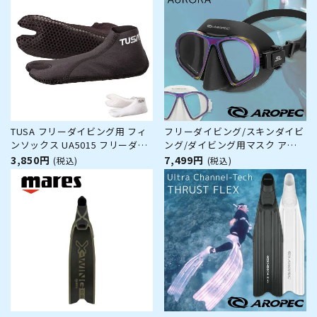
TUSA フリーダイビング用 フィ
フリーダイビング/スキンダイビ
ンソックス UA5015 フリーダイ
ング/ダイビング用マスク アル
ビング スキンダイビング ダイビ
ミフレーム オーロラ加工 曇り止
3,850円
7,499円
(税込)
(税込)
ング 素潜り
め加工フィルム付【M2 Alumi
Frame-Tech AURORA / フリー
ダイビングマスク】AROPEC(ア
ロペック)