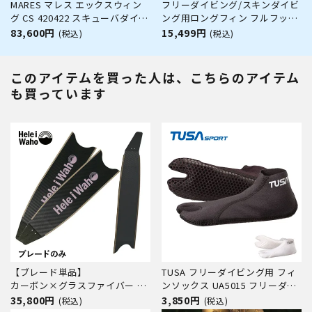
MARES マレス エックスウィン
フリーダイビング/スキンダイビ
グ CS 420422 スキューバダイビ
ング用ロングフィン フルフット
ング 軽器材
タイプ【FFL Ultra Channel-
83,600円
15,499円
(税込)
(税込)
Tech PP THRUST FLEX / ロング
フィン (足ひれ)】AROPEC(アロ
ペック)
このアイテムを買った人は、こちらのアイテム
も買っています
【ブレード単品】
TUSA フリーダイビング用 フィ
カーボン×グラスファイバー ロ
ンソックス UA5015 フリーダイ
ングフィン フリーダイビング フ
ビング スキンダイビング ダイビ
35,800円
3,850円
(税込)
(税込)
ィン leaderfins リーダーフィン
ング 素潜り