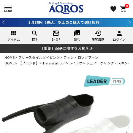
0
favorite
shopping_cart
3,980円（税込）以上のご購入で送料無料！
view_module
search
storefront
collections
history
person
アイテム
探す
SHOP
読む
閲覧履歴
ログイン
【重要】配送に関するお知らせ
HOME
フリースタイルダイビング
フィン
ロングフィン
HOME
［ブランド］
HeleiWaho／ヘレイワホ
シュノーケリング・スキンダ