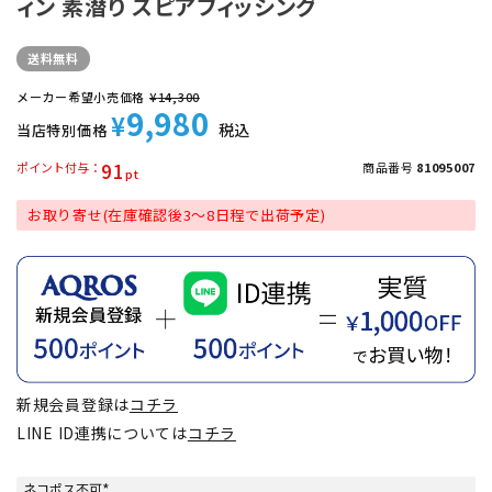
ィン 素潜り スピアフィッシング
送料無料
メーカー希望小売価格
¥
14,300
9,980
¥
税込
当店特別価格
91
ポイント付与
商品番号
81095007
お取り寄せ(在庫確認後3～8日程で出荷予定)
新規会員登録は
コチラ
LINE ID連携については
コチラ
ネコポス不可