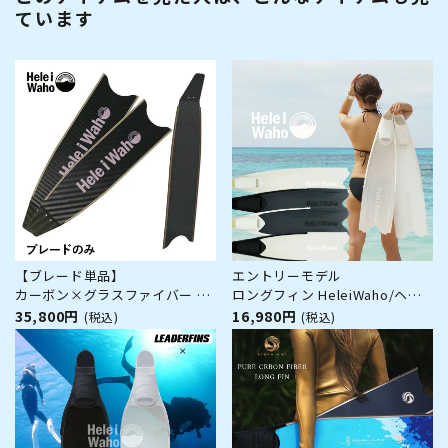
ています
【ブレード単品】
エントリーモデル
カーボン×グラスファイバー ロ
ロングフィン HeleiWaho/ヘレ
ングフィン フリーダイビング フ
イワホ kanani カナニ スキンダ
35,800円
16,980円
(税込)
(税込)
ィン leaderfins リーダーフィン
イビング フリーダイビング スピ
HeleiWaho ヘレイワホ kanani
アフィッシング
カナニ フルフットフィン 素潜り
スピアフィッシング ブレードの
み