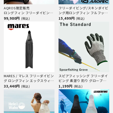
AQROS限定販売
フリーダイビング/スキンダイビ
ロングフィン フリーダイビング
ング用ロングフィン フルフット
SIRENIANA シレニアナ フルフッ
タイプ【FFL Ultra Channel-
99,980円
15,499円
(税込)
(税込)
トフィン カーボンフィン
Tech PP THRUST FLEX / ロング
フィン (足ひれ)】AROPEC(アロ
ペック)
MARES / マレス フリーダイビン
スピアフィッシング フリーダイ
グ ロングフィン エックスウィン
ビング 素潜り 釣り グローブ
グ PRO ダイビング 軽器材 フ
The standard
33,440円
1,199円
(税込)
(税込)
リーダイビング スキューバ スキ
ューバダイビング