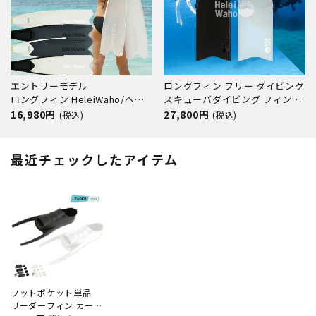
エントリーモデル
ロングフィン フリー ダイビング
ロングフィン HeleiWaho/ヘレ
スキューバダイビング フィンポ
イワホ kanani カナニ スキンダ
ケット付き グラスファイバー製
16,980円
27,800円
(税込)
(税込)
イビング フリーダイビング スピ
【kanani - Superdive 】 Hele i
アフィッシング
Waho(ヘレイワホ)
最近チェックしたアイテム
フットポケット単品
リーダーフィン カーボ