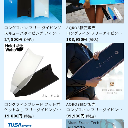
ロングフィン フリー ダイビング
AQROS限定販売
スキューバダイビング フィンポ
ロングフィン フリーダイビング
ケット付き グラスファイバー製
SIRENIANA シレニアナ フルフッ
27,800円
108,980円
(税込)
(税込)
【kanani - Superdive 】 Hele i
トフィン カーボンフィン
Waho(ヘレイワホ)
ロングフィンブレード フットポ
AQROS限定販売
ケットなし フリーダイビング ス
ロングフィン フリーダイビング
キューバダイビング グラスファ
SIRENIANA シレニアナ フルフッ
19,800円
99,980円
(税込)
(税込)
イバー製 【kanani - Superdive
トフィン カーボンフィン
】 Hele i Waho(ヘレイワホ)