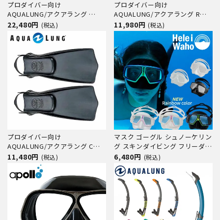
プロダイバー向け
プロダイバー向け
AQUALUNG/アクアラング
AQUALUNG/アクアラング Rフ
Fマスク(フルフェイス)
ィン(ロケット）
22,480円
11,980円
(税込)
(税込)
【208000】
プロダイバー向け
マスク ゴーグル シュノーケリン
AQUALUNG/アクアラング Cフ
グ スキンダイビング フリーダイ
ィン(クリッパー)
ビング 素潜り 水中メガネ
11,480円
6,480円
(税込)
(税込)
HeleiWaho/ヘレイワホ
makanani マカナニ 海水浴 ビー
チアイテム 海遊び