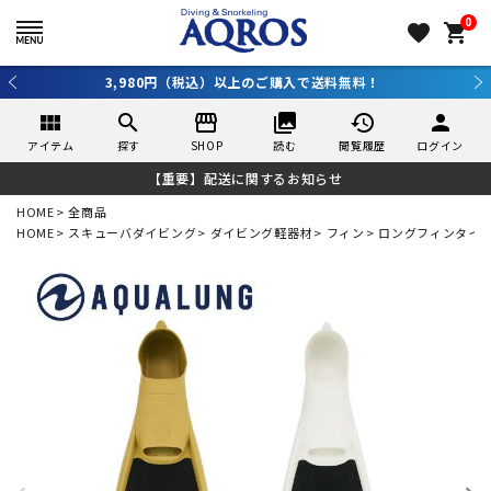
0
favorite
shopping_cart
3,980円（税込）以上のご購入で送料無料！
view_module
search
storefront
collections
history
person
アイテム
探す
SHOP
読む
閲覧履歴
ログイン
【重要】配送に関するお知らせ
HOME
全商品
HOME
スキューバダイビング
ダイビング軽器材
フィン
ロングフィンタイ