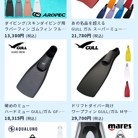
ダイビング/スキンダイビング用
あの名品を超える
ラバーフィン ゴムフィン フルフ
GULL ガル スーパーミュー
ットタイプ【FF Classic
SUPERMEW ミュー フルフット
13,380円
21,780円
(税込)
(税込)
Rubber-Tech TURBO FLEX / ダ
ダイビングフィン
イビングフィン (足ひれ)】
AROPEC(アロペック)
硬めのミュー
ドリフトダイバー向け
ハードミュー GULL/ガル GF-
ワープフィン GULL/ガル Mサイ
2221～GF-2225 ダイビングフィ
ズ GF-2293 ダイビングフィン
18,315円
29,700円
(税込)
(税込)
ン フルフットフィン
ドリフトダイビング