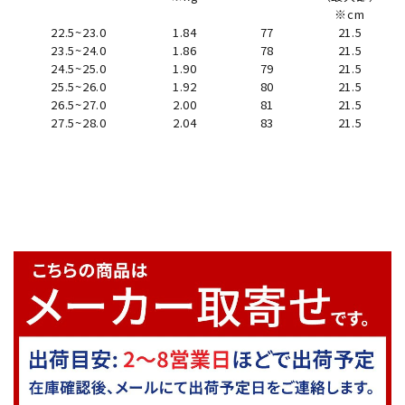
※cm
22.5~23.0
1.84
77
21.5
23.5~24.0
1.86
78
21.5
24.5~25.0
1.90
79
21.5
25.5~26.0
1.92
80
21.5
26.5~27.0
2.00
81
21.5
27.5~28.0
2.04
83
21.5