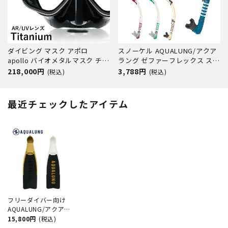
ダイビング マスク アポロ
スノーケル AQUALUNG/アクア
apollo バイオメタルマスク チタ
ラング ゼファーフレックス スノ
ン bio metal mask 二眼 水中マ
ーケル スキューバダイビング ス
218,000円
3,788円
(税込)
(税込)
スク UV スキューバダイビング
ノーケル スキンダイビング
フリーダイビング シュノーケリ
ング シリコン スキューバ
最近チェックしたアイテム
フリーダイバー向け
AQUALUNG/アクアラ
ング サイクロンエック
15,800円
(税込)
ス 素潜り フリーダ