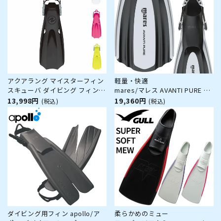
アクアラング マイスターフィン
軽量・快適
スキューバ ダイビング フィン
mares/マレス AVANTI PURE ア
スキューバ ダイビング
ヴァンティ ピュア フィン ダイ
13,998円
19,360円
(税込)
(税込)
ビング シュノーケリング
ダイビング用フィン apollo/ア
柔らかめのミュー