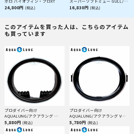
ポロ バイオフィン・プロXT
スーパーソフトミュー GULL/ガ
ル GF-2214～GF-2213 スキンダ
24,800円
16,830円
(税込)
(税込)
イビング専用 ドルフィンスイム
このアイテムを買った人は、こちらのアイテム
も買っています
プロダイバー向け
プロダイバー向け
AQUALUNG/アクアラング
AQUALUNG/アクアラング Vマ
Eマスク(エキスパート)
スク(ビクター)【202000】
5,880円
5,780円
(税込)
(税込)
【201000】