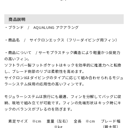
商品説明
・ブランド / AQUALUNG アクアラング
・商品名 / サイクロンエックス（フリーダイビング用フィン）
・商品について / サーモプラスチック構造により軽量かつ反発力
の高いフィン。
ソフトラバー製フットポケットはキックを効率的に推進力へと転換
し、ブレード側部のリブは柔軟性を高めます。
サイクロンXはダイビングのタイプに応じて組み合わせられるモジュ
ラーシステム採用の応用性の高いフィンです。
モジュラーシステムは旅行にも最適、フィンを分解してバッグに収
納、現地で組み立てが可能です。フィンの先端形状はキック時にキ
ックのバランスがブレるのを防ぎます。
素足サイズ ※cm
重量（左右）
全長 ※cm
ブレード幅
※kg
（最大部）