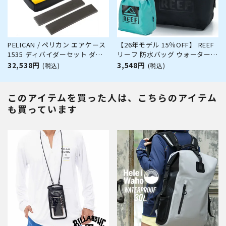
PELICAN / ペリカン エアケース
【26年モデル 15％OFF】 REEF
1535 ディバイダーセット ダイ
リーフ 防水バッグ ウォーターバ
ビング サーフィン アウトドア
ッグ 撥水バッグ マリンバッグ
32,538円
3,548円
(税込)
(税込)
キャンプ 釣り カメラ 精密機器
ジムバッグ REEF WATERPROOF
防水 防塵 耐衝撃
BAG BLK F EBG262028
このアイテムを買った人は、こちらのアイテム
も買っています