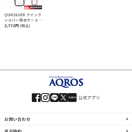
QUIKSILVER クイック
シルバー防水ケース ウ
ォータープルーフ スマ
2,772円
(税込)
ートフォン ケース ス
マホケース MOBILE
CLEAR CASE
QBG252304 防水 耐水
素材 小物入れ サーフ
サーフィン ブランド
公式アプリ
お問い合わせ
返品特約