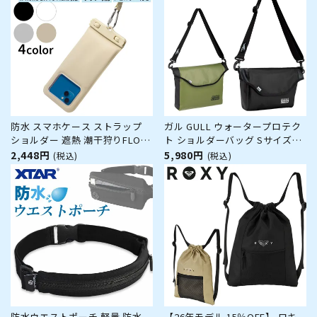
入れ サーフ サーフィン ブラン
AQA 海遊び 南国旅行 旅行 沖
ド
縄 iphone17 Android アン
防水 スマホケース ストラップ
ガル GULL ウォータープロテク
ショルダー 遮熱 潮干狩りFLOAT
ト ショルダーバッグ Sサイズ
SAVER COOL マリン用品 海水浴
GB-7147A ダイビング バッグス
2,448円
5,980円
(税込)
(税込)
ビーチ レジャー AQA 海遊び 南
キューバ ダイビング スクーバ
国旅行 旅行 沖縄 iphone 17
ダイバー
Android アンドロイド アイフォ
ン
防水ウエストポーチ 軽量 防水
【26年モデル 15％OFF】 ロキ