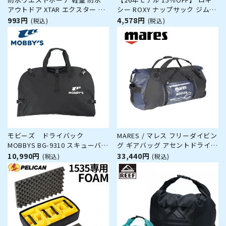
アウトドア XTAR エクスター ウ
シー ROXY ナップサック ジムバ
エストバッグ スマホ 財布 ジョ
ッグ メッシュポケット レジャー
993円
4,578円
(税込)
(税込)
ギング ランニング ウォータープ
通学 デイリー ANYWHERE
ルーフ 音楽 イヤホン スリム 小
DRAW RBG262301
型
モビーズ ドライバック
MARES / マレス フリーダイビン
MOBBYS BG-9310 スキューバダ
グ ギアバッグ アセントドライダ
イビング バッグ ドライスーツ
ッフル ダイビング 軽器材 フリ
10,990円
33,440円
(税込)
(税込)
ウェットスーツ
ーダイビング スキューバ スキュ
ーバダイビング