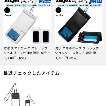
衝撃
防水 スマホケース ストラップ
防水 スマホケース ストラップ
ショルダー 2台同時 遮熱 潮干狩
ショルダー スタンド 遮熱 潮干
りFLOAT SAVER Double COOL
狩り 小物入れ FLOAT SAVER
3,338円
3,588円
(税込)
(税込)
マリン用品 小物入れ シュノーケ
FLAP COOL マリン用品 シュノ
リング 海水浴 ビーチ レジャー
ーケリング 海水浴 ビーチ レジ
AQA 海遊び 南国旅行 旅行 沖
ャー AQA 海遊び 南国旅行 旅
最近チェックしたアイテム
縄 iphone17 Android アン
行 沖縄 iphone 17 Android ア
ン