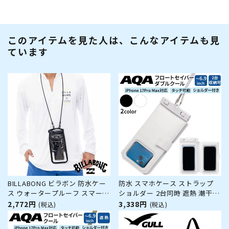
このアイテムを見た人は、こんなアイテムも見
ています
BILLABONG ビラボン 防水ケー
防水 スマホケース ストラップ
ス ウォータープルーフ スマート
ショルダー 2台同時 遮熱 潮干狩
フォン ケース スマホケース
りFLOAT SAVER Double COOL
2,772円
3,338円
(税込)
(税込)
WATERPROOF POACH
マリン用品 小物入れ シュノーケ
BF011934 防水 耐水 素材 小物
リング 海水浴 ビーチ レジャー