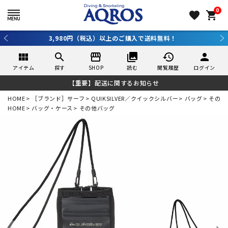
0
favorite
shopping_cart
3,980円（税込）以上のご購入で送料無料！
view_module
search
storefront
collections
history
person
アイテム
探す
SHOP
読む
閲覧履歴
ログイン
【重要】配送に関するお知らせ
HOME
［ブランド］サーフ
QUIKSILVER／クイックシルバー
バッグ
その他
HOME
バッグ・ケース
その他バッグ