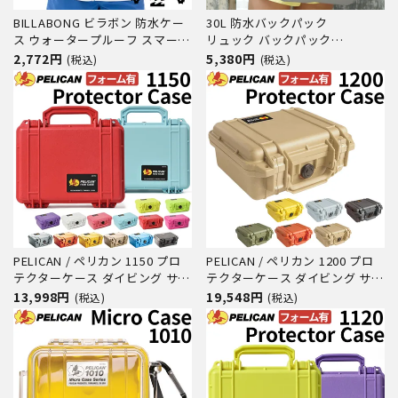
BILLABONG ビラボン 防水ケー
30L 防水バックパック
ス ウォータープルーフ スマート
リュック バックパック
フォン ケース スマホケース
HeleiWaho/ヘレイワホ ウォー
2,772円
5,380円
(税込)
(税込)
WATERPROOF POACH
タープルーフ ダイビング シュノ
BF011934 防水 耐水 素材 小物
ーケリング サーフィン SUP 釣
入れ サーフ サーフィン ブラン
り キャンプ 自転車 バイク 防災
ド
リュック
PELICAN / ペリカン 1150 プロ
PELICAN / ペリカン 1200 プロ
テクターケース ダイビング サー
テクターケース ダイビング サー
フィン アウトドア キャンプ 釣
フィン アウトドア キャンプ 釣
13,998円
19,548円
(税込)
(税込)
り カメラ 精密機器 防水 防塵 耐
り カメラ 精密機器 防水 防塵 耐
衝撃
衝撃