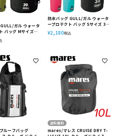
防水バッグ GULL/ガル ウォータ
ープロテクト バッグ Sサイズ 3L
GULL/ガル ウォータ
GB-7138 スノーケリング ダイビ
ト バッグ Mサイズ
2,180
¥
税込
ング アウトドア 防水 プロテクト
7137 スノーケリング ダ
込
バッグ ドラム型形状
アウトドア 防水 プロテ
グ ドラム型形状
送料無料
プルーフバッグ
mares/マレス CRUISE DRY T-