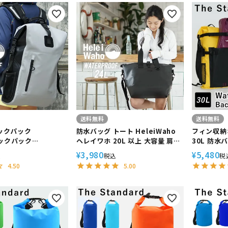
定商品
送料無料
送料無料
バックパック
防水バッグ トート HeleiWaho
フィン収納
ックパック
ヘレイワホ 20L 以上 大容量 肩が
30L 防水
/ヘレイワホ ウォー
け 防水 トートバッグ ウォーター
バッグ ウ
3,980
5,480
¥
¥
込
税込
税
 ダイビング シュノ
プルーフバッグ
シュノーケリ
4.50
5.00
サーフィン SUP 釣り
Standa
 バイク 防災リュ