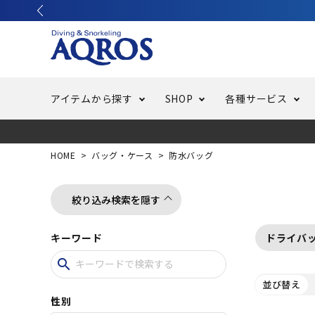
アイテムから探す
SHOP
各種サービス
ラッシュガード・水着・マリンウェア
池袋店／IKEBUKURO
バッテリー交換
ニュース
ご利用ガイド
ウエッ
オーバ
特集
はじめ
HOME
バッグ・ケース
防水バッグ
フリースタイルダイビング
でしか
LINE ID連携でお買い物が便利に
スキュ
ちょい
メルマ
絞り込み検索を隠す
キーワード
ドライバ
バッグ・ケース
求人
ウエイ
search
並び替え
スピア・銛（モリ）
スイミ
性別