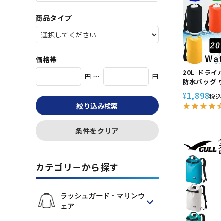
商品タイプ
価格帯
20L ドラ
円 ～
円
防水バッグ
ック プール
1,898
¥
税
ング シュノ
絞り込み検索
Standar
条件をクリア
カテゴリーから探す
ラッシュガード・マリンウ
ェア