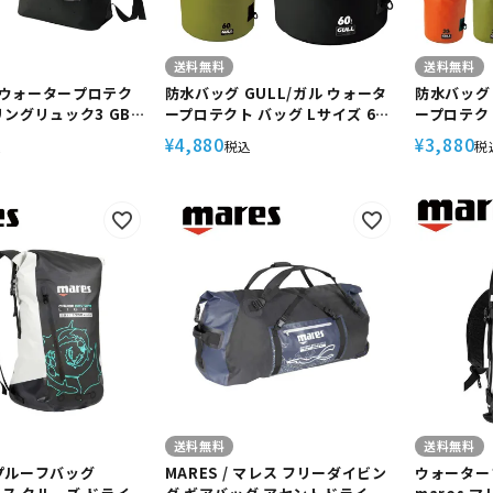
送料無料
送料無料
ル ウォータープロテク
防水バッグ GULL/ガル ウォータ
防水バッグ 
ングリュック3 GB-
ープロテクト バッグ Lサイズ 60L
ープロテク
ノーケリング ダイビング
GB-7136 スノーケリング ダイビ
20L GB-
4,880
3,880
¥
¥
込
税込
税
防水リュック
ング アウトドア 防水 プロテクト
イビング 
バッグ ドラム型形状
クト バッ
送料無料
送料無料
プルーフバッグ
MARES / マレス フリーダイビン
ウォーター