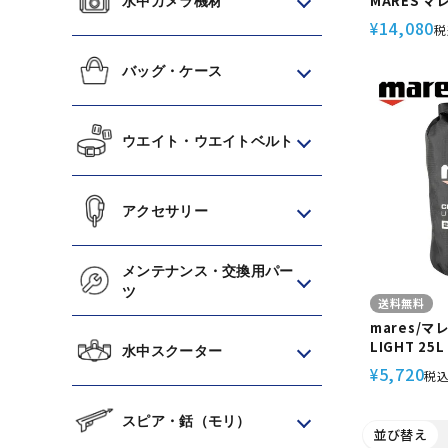
MARES マ
水中カメラ機材
BP18 ライ
14,080
¥
税
ダイビング 
バッグ・ケース
ウエイト・ウエイトベルト
アクセサリー
メンテナンス・交換用パー
ツ
送料無料
mares/マレス
LIGHT 2
水中スクーター
イト 25L 
5,720
¥
税
ビング
スピア・銛（モリ）
並び替え