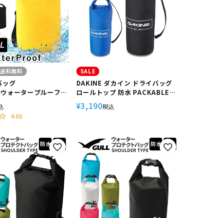
送料無料
SALE
バッグ
DAKINE ダカイン ドライバッグ
 ウォータープルーフバ
ロールトップ 防水 PACKABLE
ルバッグ 海水浴 スイミ
ROLLTOP DRY BAG 20L
3,190
¥
込
税込
ーケリング The
4.00
rd/ザ・スタンダード