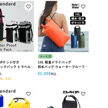
メール便
ポケット付き
10L 軽量ドライバッグ
バックパック トラベル
防水バッグ ウォータープルーフバ
ォータープルーフバッグ
ック プール 海水浴 スイミング シ
1,898
¥
込
税込
ング The
ュノーケリング 内側ポケット 肩
4.00
rd/ザ・スタンダード
掛けベルト付き HeleiWaho/ヘ
レイワホ