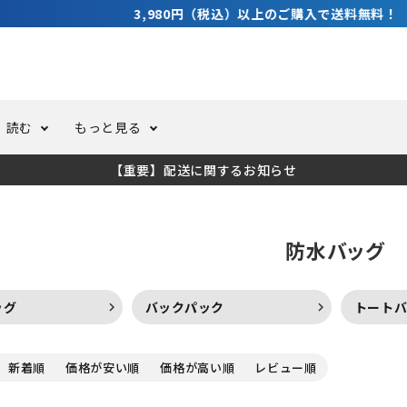
3,980円（税込）以上のご購入で送料無料！
読む
もっと見る
【重要】配送に関するお知らせ
トスーツ
ーホール
ての方へ
ドライスーツ
オーバーホールクーポンにつ
コラム
公式アプリについて
防水バッグ
ーバダイビング
足しカスタム
ガ登録
水中ライト・ビデオライト
今コレ愛用してます！
海の遊びをもっと知る
ッグ
バックパック
トート
ト・ウエイトベルト
アクセサリー
新着順
価格が安い順
価格が高い順
レビュー順
ング
サーフ