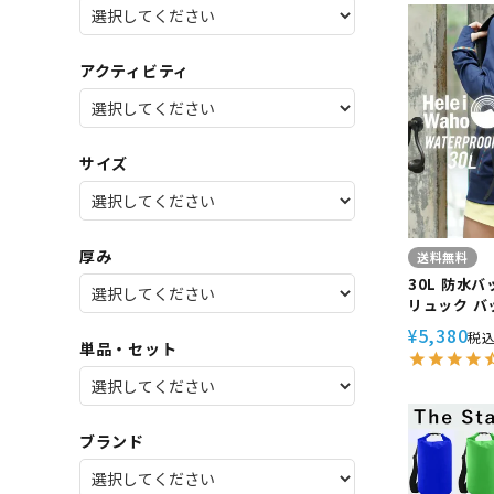
SALE
店舗限
アクティビティ
サイズ
厚み
送料無料
30L 防水
リュック バ
HeleiWaho
5,380
¥
税
タープルーフ
単品・セット
ーケリング 
キャンプ 自転車
ック
ブランド