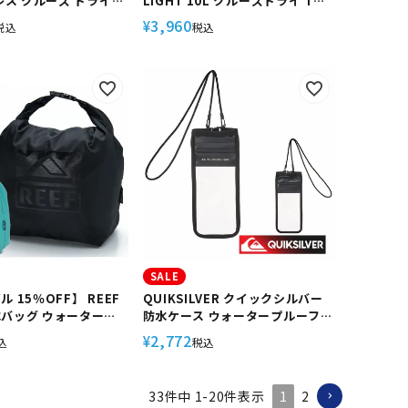
マレス クルーズ ドライ
LIGHT 10L クルーズドライ Tラ
ドライバッグ ダッフルバ
イト 10L バッグ 防水バッグ ダイ
3,960
¥
税込
税込
ータープルーフ ウォー
ビング
フバック ドライバック
バック 防水バッグ ダイ
ュノーケリング シュノ
ノーケル スノーケリン
SALE
ル 15％OFF】 REEF
QUIKSILVER クイックシルバー
水バッグ ウォーターバ
防水ケース ウォータープルーフ
バッグ マリンバッグ ジ
スマートフォン ケース スマホケ
2,772
¥
込
税込
EF WATERPROOF
ース MOBILE CLEAR CASE
F EBG262028
QBG252304 防水 耐水 素材 小物
入れ サーフ サーフィン ブランド
1
2
33
件中
1
-
20
件表示