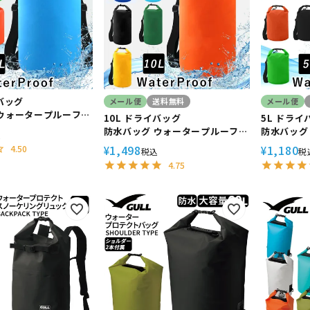
イバッグ
メール便
送料無料
メール便
 ウォータープルーフバ
10L ドライバッグ
5L ドライ
バッグ 海水浴 スイミ
防水バッグ ウォータープルーフバ
防水バッグ
込
ーケリング The
ック プールバッグ 海水浴 スイミ
ック プー
1,498
1,180
4.50
¥
¥
税込
税
d/ザ・スタンダード
ング シュノーケリング The
ング シュノ
4.75
Standard/ザ・スタンダード
Standa