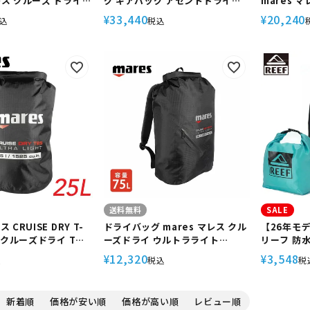
レス クルーズ ドライ
グ ギアバッグ アセントドライダ
mares 
ト 415490 スキューバ
ッフル ダイビング 軽器材 フリー
MBP15 
33,440
20,240
¥
¥
込
税込
軽器材
ダイビング スキューバ スキュー
ッグ|ウォ
バダイビング
タープルー
防水 防水
ビング シ
ーケル ス
グ
送料無料
SALE
 CRUISE DRY T-
ドライバッグ mares マレス クル
【26年モデ
5L クルーズドライ Tラ
ーズドライ ウルトラライト
リーフ 防
バッグ 防水バッグ ダイ
BPL75
ッグ 撥水
12,320
3,548
¥
¥
込
税込
税
ムバッグ RE
BAG BLK 
新着順
価格が安い順
価格が高い順
レビュー順