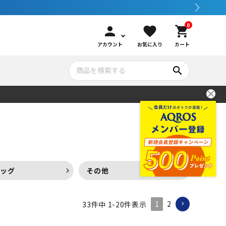
0
person
favorite
shopping_cart
アカウント
お気に入り
カート
search
いて
シュノーケリング
GOOD GOODS
公式LINEについて
水中カメラ機材
ブランド紹介
コンセプト
バッグ
その他
メンテナンサービス・交換用パーツ
1
2
33
件中
1
-
20
件表示
アウトドア