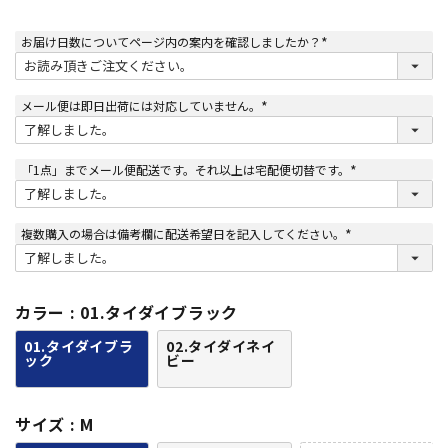
お届け日数についてページ内の案内を確認しましたか？
(
必
須
)
メール便は即日出荷には対応していません。
(
必
須
)
「1点」までメール便配送です。それ以上は宅配便切替です。
(
必
須
)
複数購入の場合は備考欄に配送希望日を記入してください。
(
必
須
)
カラー
01.タイダイブラック
01.タイダイブラ
02.タイダイネイ
ック
ビー
サイズ
M