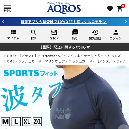
0
favorite
shopping_cart
新規アプリ会員登録で10％OFF！詳しくはコチラ ＞
view_module
search
storefront
collections
history
person
アイテム
探す
SHOP
読む
閲覧履歴
ログイン
【重要】配送に関するお知らせ
HOME
［ブランド］
HeleiWaho／ヘレイワホ
ラッシュガード
メンズ
HOME
ラッシュガード・マリンウェア
ラッシュガード
［メンズ］
ラッシ