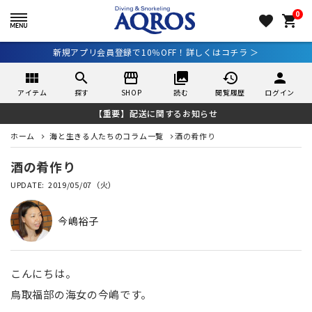
0
favorite
shopping_cart
新規アプリ会員登録で10％OFF！詳しくはコチラ ＞
view_module
search
storefront
collections
history
person
アイテム
探す
SHOP
読む
閲覧履歴
ログイン
【重要】配送に関するお知らせ
ホーム
海と生きる人たちのコラム一覧
酒の肴作り
酒の肴作り
2019/05/07（火）
今嶋裕子
こんにちは。
鳥取福部の海女の今嶋です。