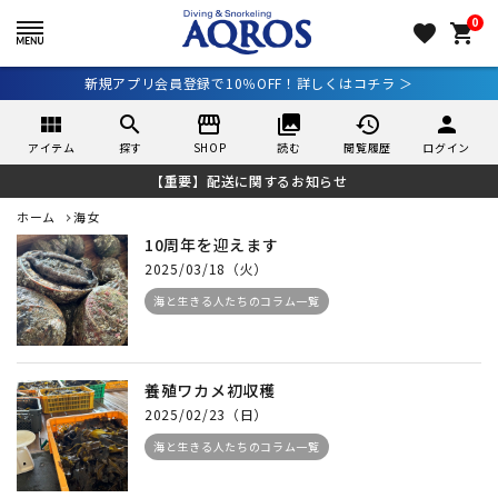
0
favorite
shopping_cart
新規アプリ会員登録で10％OFF！詳しくはコチラ ＞
view_module
search
storefront
collections
history
person
アイテム
探す
SHOP
読む
閲覧履歴
ログイン
【重要】配送に関するお知らせ
ホーム
海女
10周年を迎えます
2025/03/18（火）
海と生きる人たちのコラム一覧
養殖ワカメ初収穫
2025/02/23（日）
海と生きる人たちのコラム一覧