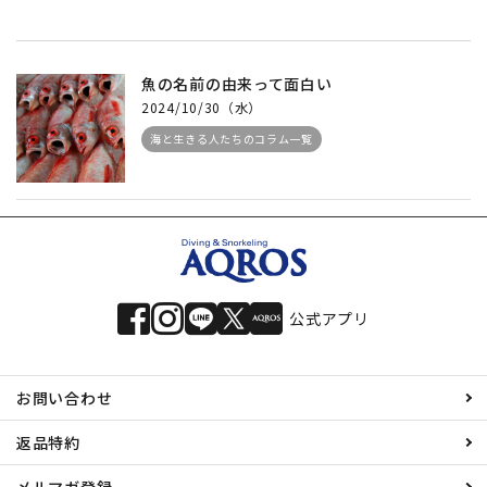
魚の名前の由来って面白い
2024/10/30（水）
海と生きる人たちのコラム一覧
公式アプリ
お問い合わせ
返品特約