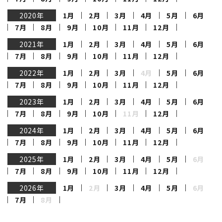
2020年
1月
2月
3月
4月
5月
6月
7月
8月
9月
10月
11月
12月
2021年
1月
2月
3月
4月
5月
6月
7月
8月
9月
10月
11月
12月
2022年
1月
2月
3月
4月
5月
6月
7月
8月
9月
10月
11月
12月
2023年
1月
2月
3月
4月
5月
6月
7月
8月
9月
10月
11月
12月
2024年
1月
2月
3月
4月
5月
6月
7月
8月
9月
10月
11月
12月
2025年
1月
2月
3月
4月
5月
6月
7月
8月
9月
10月
11月
12月
2026年
1月
2月
3月
4月
5月
6月
7月
8月