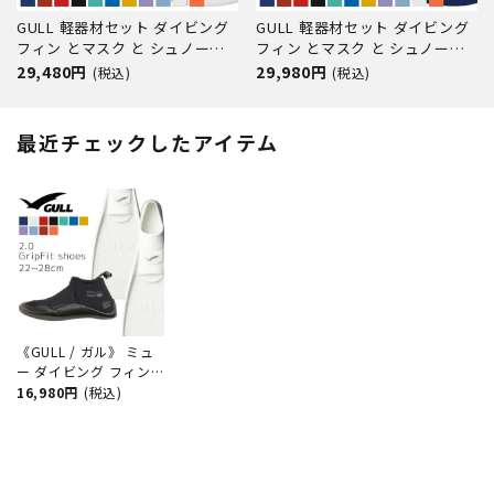
GULL 軽器材セット ダイビング
GULL 軽器材セット ダイビング
フィン とマスク と シュノーケ
フィン とマスク と シュノーケ
ル セット 軽器材 3点 ガル ダイ
ル セット 軽器材 3点 ガル ダイ
29,480円
29,980円
(税込)
(税込)
ビングマスク スキンダイビング
ビングマスク スキンダイビング
スキューバダイビング 軽器材 セ
スキューバダイビング 軽器材 セ
ット 【lanze-leiladry-mew】
ット 【lanzeBK-
最近チェックしたアイテム
canalstableBK-mew】
《GULL / ガル》 ミュ
ー ダイビング フィン
ブーツ セット 軽器材 2
16,980円
(税込)
点セット ダイビングソ
ックス フルフットフィ
ン スキンダイビング
スキューバダイビング
軽器材 セット 【mew-