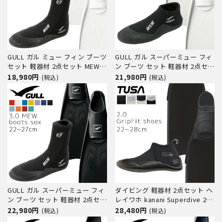
GULL ガル ミュー フィン ブーツ
GULL ガル スーパーミュー フィ
セット 軽器材 2点セット MEW
ン ブーツ セット 軽器材 2点セッ
フルフットフィン 3mm ミュー
ト スーパー ミュー フルフット
18,980円
21,980円
(税込)
(税込)
ブーツ ダイビングブーツ シュノ
フィン ショート ミューブーツ
ーケリング スキンダイビング ス
ダイビングブーツ シュノーケリ
キューバダイビング 【mew-
ング スキンダイビング スキュー
3_mewB】
バダイビング 【smew-sho
GULL ガル スーパーミュー フィ
ダイビング 軽器材 2点セット ヘ
ン ブーツ セット 軽器材 2点セッ
レイワホ kanani Superdive 2.0
ト スーパー ミュー フルフット
GripFit shoes フィン マリンシ
22,980円
28,480円
(税込)
(税込)
フィン 3mm ミューブーツ ダイ
ューズ スキューバダイビング シ