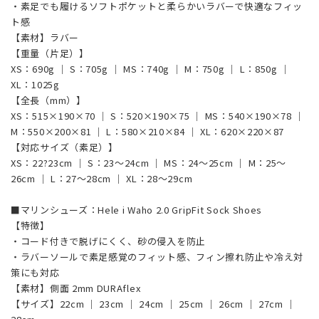
・素足でも履けるソフトポケットと柔らかいラバーで快適なフィッ
ト感
【素材】ラバー
【重量（片足）】
XS：690g ｜ S：705g ｜ MS：740g ｜ M：750g ｜ L：850g ｜
XL：1025g
【全長（mm）】
XS：515×190×70 ｜ S：520×190×75 ｜ MS：540×190×78 ｜
M：550×200×81 ｜ L：580×210×84 ｜ XL：620×220×87
【対応サイズ（素足）】
XS：22?23cm ｜ S：23～24cm ｜ MS：24～25cm ｜ M：25～
26cm ｜ L：27～28cm ｜ XL：28～29cm
■マリンシューズ：Hele i Waho 2.0 GripFit Sock Shoes
【特徴】
・コード付きで脱げにくく、砂の侵入を防止
・ラバーソールで素足感覚のフィット感、フィン擦れ防止や冷え対
策にも対応
【素材】側面 2mm DURAflex
【サイズ】22cm ｜ 23cm ｜ 24cm ｜ 25cm ｜ 26cm ｜ 27cm ｜