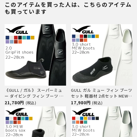
独自のラバー配置 相性抜群 フィ
このアイテムを買った人は、こちらのアイテム
ン ファスナー付きメンズ レ
も買っています
《GULL / ガル》 スーパーミュ
GULL ガル ミュー フィン ブーツ
ー ダイビング フィン ブーツ セ
セット 軽器材 2点セット MEW
ット 軽器材 2点セット ダイビン
フルフットフィン ショート ミュ
21,780円
17,980円
(税込)
(税込)
グソックス フルフットフィン ス
ーブーツ ダイビングブーツ シュ
キンダイビング スキューバダイ
ノーケリング スキンダイビング
ビング 軽器材 セット 【Smew-
スキューバダイビング 【mew-
2.0 GripFit shoes】
short_mewB】