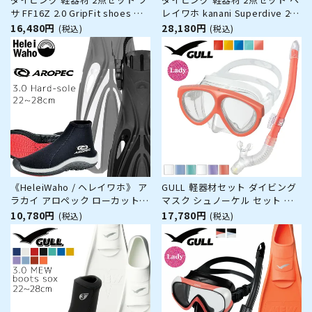
サ FF16Z 2.0 GripFit shoes フ
レイワホ kanani Superdive 2.0
ィン マリンシューズ スキューバ
GripFitTABI フィン マリンソッ
16,480円
28,180円
(税込)
(税込)
ダイビング シュノーケリング ス
クス スキューバダイビング シュ
キンダイビング対応 ショートブ
ノーケリング スキンダイビング
レード 省エネ設計 推進力 2mm
対応 フルフットフィン 軽量フィ
サーフブーツ コード付
ン 2mm 足袋型 滑り止
《HeleiWaho / ヘレイワホ》 ア
GULL 軽器材セット ダイビング
ラカイ アロペック ローカットブ
マスク シュノーケル セット 軽
ーツ ダイビング フィン ブーツ
器材 2点セット マンティス 5 レ
10,780円
17,780円
(税込)
(税込)
セット 軽器材 2点セット ダイビ
イラドライ ダイビングマスク ス
ングブーツ フィン スキンダイビ
ノーケル シュノーケリングセッ
ング スキューバダイビング 軽器
ト スキューバダイビング 度付き
材セット 【alakai-3.
対応 【mantis5-leilad