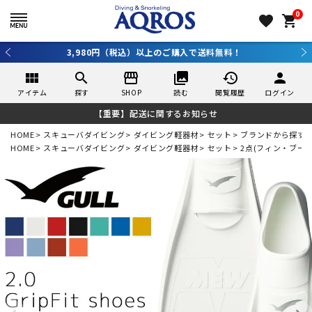
0
favorite
shopping_cart
3,980円（税込）以上のご購入で送料無料！
view_module
search
storefront
collections
history
person
アイテム
探す
SHOP
読む
閲覧履歴
ログイン
【重要】配送に関するお知らせ
HOME
スキューバダイビング
ダイビング軽器材
セット
ブランドから探す
HOME
スキューバダイビング
ダイビング軽器材
セット
2点(フィン・ブー