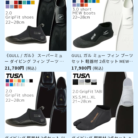
《GULL / ガル》 スーパーミュ
GULL ガル ミュー フィン ブーツ
ー ダイビング フィン ブーツ セ
セット 軽器材 2点セット MEW
ット 軽器材 2点セット ダイビン
フルフットフィン ショート ミュ
21,780円
17,980円
(税込)
(税込)
グソックス フルフットフィン ス
ーブーツ ダイビングブーツ シュ
キンダイビング スキューバダイ
ノーケリング スキンダイビング
ビング 軽器材 セット 【Smew-
スキューバダイビング 【mew-
2.0 GripFit shoes】
short_mewB】
ダイビング 軽器材 2点セット ツ
ダイビング 軽器材 2点セット ヘ