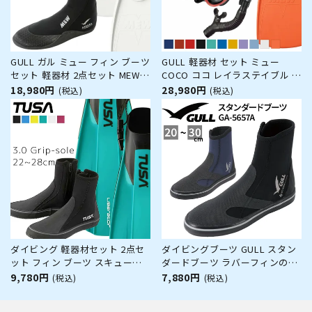
GULL ガル ミュー フィン ブーツ
GULL 軽器材 セット ミュー
セット 軽器材 2点セット MEW
COCO ココ レイラステイブル ダ
フルフットフィン 3mm ミュー
イビング マスク フィン シュノ
18,980円
28,980円
(税込)
(税込)
ブーツ ダイビングブーツ シュノ
ーケル 軽器材 3点セット レディ
ーケリング スキンダイビング ス
ース ダイビングマスク フルフッ
キューバダイビング 【mew-
トフィン スノーケル スキンダイ
3_mewB】
ビング スキューバダイビン
ダイビング 軽器材セット 2点セ
ダイビングブーツ GULL スタン
ット フィン ブーツ スキューバ
ダードブーツ ラバーフィンの特
ダイビング スキンダイビング ス
性とフィンワーク オープンヒー
9,780円
7,880円
(税込)
(税込)
ノーケリング TUSA 【sf0113-
ルフィン ストラップフィン用ブ
db0104】
ーツ ファスナータイプ 着脱性