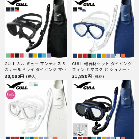
ビングブーツ シュノーケリング
ュノーケリング スキンダイビン
スキンダイビング スキューバダ
グ対応 フルフットフィン 軽量フ
イビング 【smew-3_mewB】
ィン 2mm サーフブーツ
GULL ガル ミュー マンティス 5
GULL 軽器材セット ダイビング
カナールドライ ダイビング マス
フィン とマスク と シュノーケ
ク フィン シュノーケル セット
ル セット 軽器材 3点 ガル ダイ
30,980円
31,880円
(税込)
(税込)
軽器材 3点セット ダイビングマ
ビングマスク スキンダイビング
スク フルフットフィン スノーケ
スキューバダイビング 軽器材 セ
ル スキンダイビング スキューバ
ット 【mantis-canaldry-
ダイビング 軽器材セ
mew】