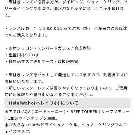
度付きレンズが必要な方が、ダイビング、シュノーケリング、フ
リーダイビングや素潜り、海水浴など安全に楽しくご使用頂けま
す。
・レンズ度数 / 1.5-8.0(0.5刻みで選択可能) ※左右共通の度数
でのご購入となります。
・素材シリコン / テンパードガラス / 合成樹脂
・重量(本体)200 g
・付属品マスク専用ケース / 取扱説明書
・度付きレンズをセットして発送しておりますので、到着後すぐに
お使いいただけます。
・新しいマスク、レンズは曇りやすくなっておりますので、ご使用
前に油膜取りや曇り止めなどをご使用ください。
HeleiWaho(ヘレイワホ) について
国内では AQA ( エーキューエー )・ REEF TOURER ( リーフツアラー
)に並ぶラインナップを展開。
水が入らない100％ドライシュノーケル、シュノーケリングフルフ
ェイスマスク、