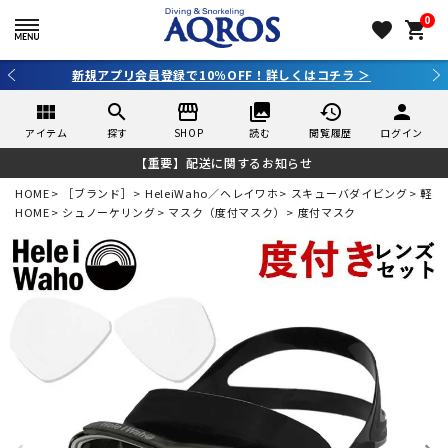
0
favorite
shopping_cart
新規アプリ会員登録で10％OFF！詳しくはコチラ ＞
view_module
search
storefront
collections
history
person
アイテム
探す
SHOP
読む
閲覧履歴
ログイン
【重要】配送に関するお知らせ
HOME
［ブランド］
HeleiWaho／ヘレイワホ
スキューバダイビング
軽器
HOME
シュノーケリング
マスク（度付マスク）
度付マスク